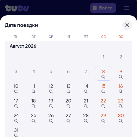
Войти
Дата поездки
Выберите день, чтобы найти
ж/д
билеты Пенза-1 — Бобров
ПН
ВТ
СР
ЧТ
ПТ
СБ
ВС
Август 2026
Откуда
1
2
Куда
3
4
5
6
7
8
9
Когда
10
11
12
13
14
15
16
Кто едет
17
18
19
20
21
22
23
24
25
26
27
28
29
30
Найти поезда
31