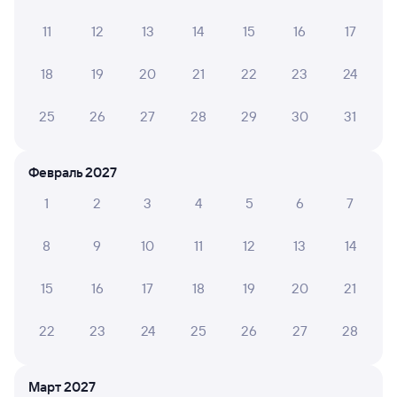
отрицательные мнения
11
12
13
14
15
16
17
Александр П.
6
04 августа 2026 • Поезд 525Е
18
19
20
21
22
23
24
Кондиционер сломался, ехали в жаре
25
26
27
28
29
30
31
МАРГАРИТА К.
6
Февраль 2027
03 августа 2026 • Поезд 325Е
1
2
3
4
5
6
7
Очень пахло туалетом, места были рядом и запах
сопровождал поездку, очень тяжело
8
9
10
11
12
13
14
15
16
17
18
19
20
21
Надежда М.
10
02 августа 2026 • Поезд 325Е
22
23
24
25
26
27
28
Все отлично, персонал хороший
Март 2027