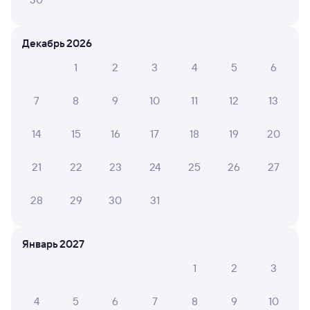
Отели в Боброве
Все
Декабрь 2026
Путешественникам нравятся эти варианты
1
2
3
4
5
6
7
8
9
10
11
12
13
8,0
14
15
16
17
18
19
20
Показать
Отель
ещё 2
21
22
23
24
25
26
27
Отель Бобровский
варианта
28
29
30
31
3 ⁠637 ⁠₽
Январь 2027
Отзывы пассажиров Туту о поездах
по этому направлению
1
2
3
4
5
6
7
8
9
10
Мы отображаем актуальные отзывы и не удаляем