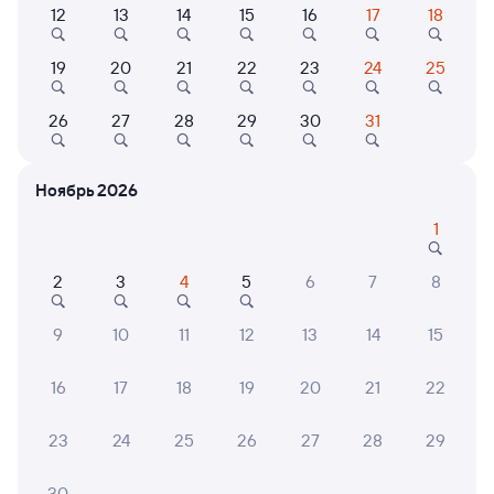
12
13
14
15
16
17
18
325Е
Проходящий
8,3
19
20
21
22
23
24
25
10 ч 22 м в пути
02:11
12:33
26
27
28
29
30
31
Пенза-1
Бобров
Пенза
в Новороссийск
из Перми-2
Ноябрь 2026
Дни следования
ближайшие: 8, 10, 12 августа
Маршрут
1
Плацкарт
Купе
СВ
2
3
4
5
6
7
8
от
2 ⁠647 ⁠₽
от
3 ⁠259 ⁠₽
от
12 ⁠845 ⁠₽
Выберите дату
9
10
11
12
13
14
15
16
17
18
19
20
21
22
Найдём билет на поезд за вас
Даже если сейчас нет мест
23
24
25
26
27
28
29
Искать билеты
30