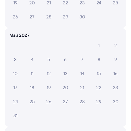
19
20
21
22
23
24
25
Онлайн-покупка за 4 минуты
26
27
28
29
30
Онлайн-возврат билетов без очереди в кассу
Выбор любимых мест на схемах вагонов
Май 2027
Подробные ответы на вопросы о поездке или
1
2
покупке
3
4
5
6
7
8
9
СМС-сопровождение до посадки в поезд
Оформление без регистрации на сайте
10
11
12
13
14
15
16
17
18
19
20
21
22
23
Частые вопросы
24
25
26
27
28
29
30
Что нужно, чтобы сесть в поезд?
Как поменять билет на другую дату или
31
на другой поезд?
Как вернуть билет?