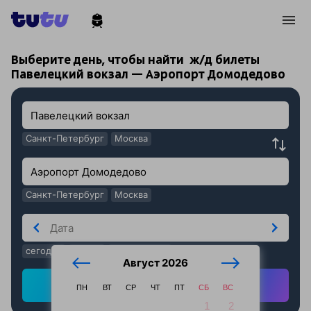
!
!
Выберите день, чтобы найти
ж/д билеты
Павелецкий вокзал — Аэропорт Домодедово
Санкт-Петербург
Москва
Санкт-Петербург
Москва
сегодня
завтра
послезавтра
Август 2026
Найти ж/д билеты
ПН
ВТ
СР
ЧТ
ПТ
СБ
ВС
1
2