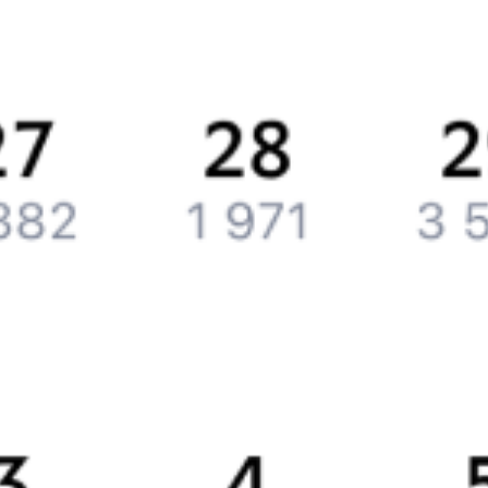
История Туту.ру
Вакансии
Обратная связь
Контактная информация
Партнерам
Реклама на Туту.ру
Партнерская программа
Загрузите в
App Store
Загрузите в
Google Play
Загрузите в
AppGallery