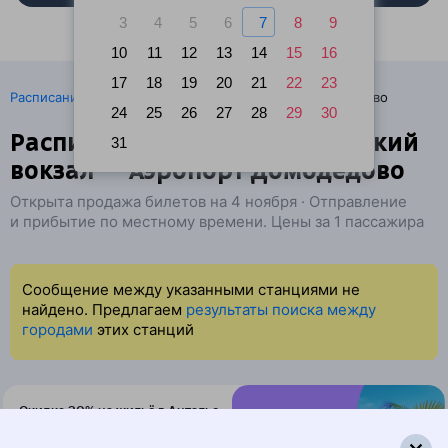
3
4
5
6
7
8
9
10
11
12
13
14
15
16
17
18
19
20
21
22
23
·
Расписание поездов
Ж/д билеты Москва → Домодедово
24
25
26
27
28
29
30
Расписание поездов Павелецкий
31
вокзал — Аэропорт Домодедово
Открыта продажа билетов на 4 ноября · Отправление
и прибытие по местному времени. Цены за 1 пассажира
Сообщение между указанными станциями не
найдено. Предлагаем
результаты поиска между
городами
этих станций
Скидка 20% на жильё в Анталье
и Даламане
Бронируйте по промокоду WOW-1