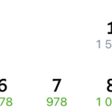
Как поменять билет на другую дату или на другой поезд?
Как вернуть билет?
Что делать, если ошибся при вводе данных пассажира?
Как перевезти животное в поезде?
Как получить отчетные документы для бухгалтерии?
Что делать, если оплата не проходит?
Билеты РЖД
Вы можете заказать электронный жд билет и
железнодорожный билет на бланке РЖД.
Если вас интересует цена билета на поезд от
Москвы
до
Домодедово
, то укажите дату поездки. При этом вы увидите
стоимость билетов во всех доступных вагонах (плацкарт, купе
и др.) и сможете купить жд билеты
Москва
–
Домодедово
онлайн.
Инструкция по приобретению билетов
Способы оплаты
Правила работы сервиса