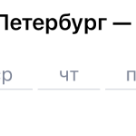
Отели в Домодедово
Поддержка 24/7 на Туту
6 причин купить ж/д билеты именно здесь
Онлайн-покупка за 4 минуты
Онлайн-возврат билетов без очереди в кассу
Выбор любимых мест на схемах вагонов
Подробные ответы на вопросы о поездке или покупке
СМС-сопровождение до посадки в поезд
Оформление без регистрации на сайте
Частые вопросы
Что нужно, чтобы сесть в поезд?