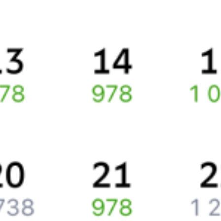
Про расписание Москва Павелецкая — Аэропорт
Домодедово
По выбранному направлению курсирует 0 поездов.
Ищете как добраться из
Москвы
до
Домодедово
или как доехать
на поезде?
Попробуйте заказать и купить железнодорожный билет
Москва
–
Домодедово
через интернет уже сейчас.
Путешественникам
Справочная
Путеводитель по странам
Бонусная программа
Подарочные сертификаты
Компания