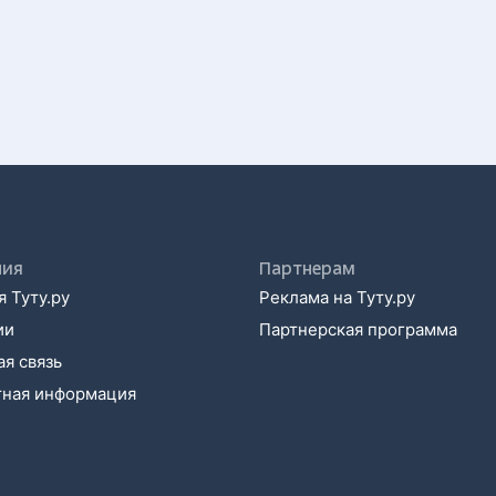
ния
Партнерам
 Туту.ру
Реклама на Туту.ру
ии
Партнерская программа
я связь
тная информация