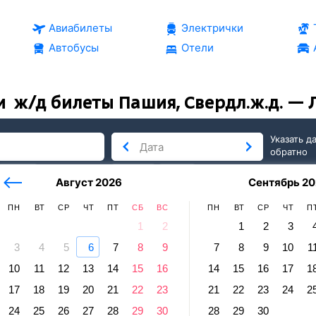
Авиабилеты
Электрички
Автобусы
Отели
и
ж/д билеты Пашия, Свердл.ж.д. — 
Указать д
обратно
тербург
сегодня
завтра
Август 2026
Сентябрь 20
послезавтра
ПН
ВТ
СР
ЧТ
ПТ
СБ
ВС
ПН
ВТ
СР
ЧТ
П
1
2
1
2
3
3
4
5
6
7
8
9
7
8
9
10
1
 Лысьва
10
11
12
13
14
15
16
14
15
16
17
1
 Свердл.ж.д. — Лысьва
17
18
19
20
21
22
23
21
22
23
24
2
равление и прибытие по местному времени. Цены за 1 пасса
24
25
26
27
28
29
30
28
29
30