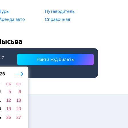
Туры
Путеводитель
Аренда авто
Справочная
Лысьва
ату
Найти ж/д билеты
26
Т
СБ
ВС
4
5
6
1
12
13
8
19
20
5
26
27
жира