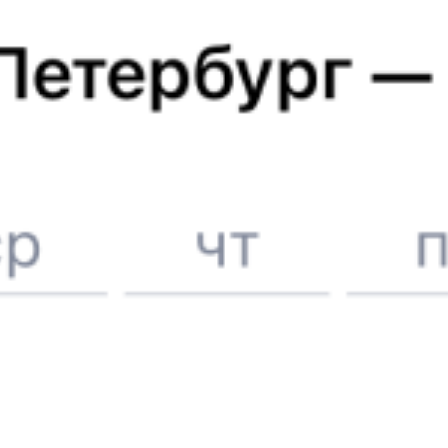
ЖД билеты в
Сочи
Отели в Сочи
Поддержка 24/7 на Туту
6 причин купить ж/д билеты именно здесь
Онлайн-покупка за 4 минуты
Онлайн-возврат билетов без очереди в кассу
Выбор любимых мест на схемах вагонов
Подробные ответы на вопросы о поездке или покупке
СМС-сопровождение до посадки в поезд
Оформление без регистрации на сайте
Частые вопросы