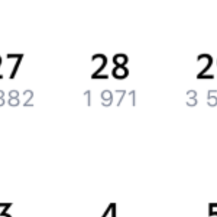
История Туту.ру
Вакансии
Обратная связь
Контактная информация
Партнерам
Реклама на Туту.ру
Партнерская программа
Загрузите в
App Store
Загрузите в
Google Play
Загрузите в
AppGallery