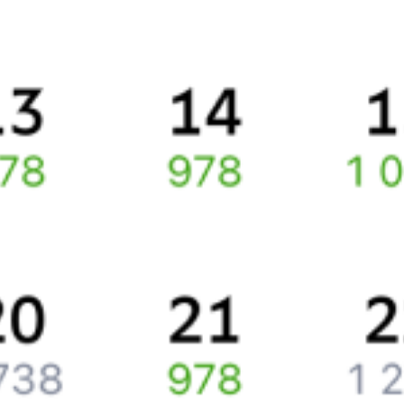
Правила работы сервиса
Про расписание Париж — Сочи
По этому маршруту курсирует 0 поездов.
Ищете как добраться из
Парижа
до
Сочи
или как доехать на
поезде?
Вы можете заказать и купить железнодорожный билет по
маршруту
Париж
–
Сочи
через интернет прямо сейчас.
Путешественникам
Справочная
Путеводитель по странам
Бонусная программа
Подарочные сертификаты
Компания