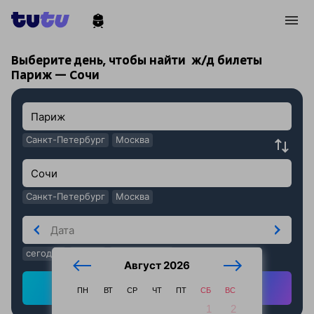
!
!
Выберите день, чтобы найти
ж/д билеты
Париж — Сочи
Санкт-Петербург
Москва
Санкт-Петербург
Москва
сегодня
завтра
послезавтра
Август 2026
Найти ж/д билеты
ПН
ВТ
СР
ЧТ
ПТ
СБ
ВС
1
2