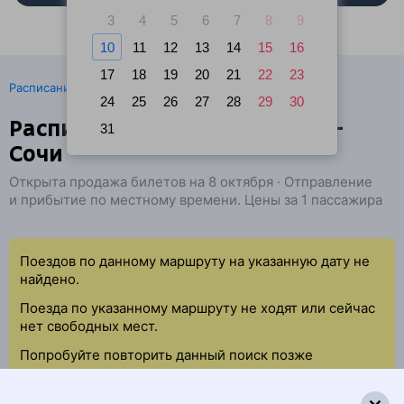
3
4
5
6
7
8
9
10
11
12
13
14
15
16
17
18
19
20
21
22
23
·
Расписание поездов
Ж/д билеты Париж → Сочи
24
25
26
27
28
29
30
Расписание поездов Париж —
31
Сочи
Открыта продажа билетов на 8 октября · Отправление
и прибытие по местному времени. Цены за 1 пассажира
Поездов по данному маршруту на указанную дату не
найдено.
Поезда по указанному маршруту не ходят или сейчас
нет свободных мест.
Попробуйте повторить данный поиск позже