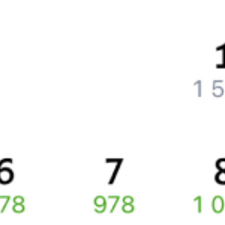
Что нужно, чтобы сесть в поезд?
Как поменять билет на другую дату или на другой поезд?
Как вернуть билет?
Что делать, если ошибся при вводе данных пассажира?
Как перевезти животное в поезде?
Как получить отчетные документы для бухгалтерии?
Что делать, если оплата не проходит?
Билеты РЖД
Вы можете заказать электронный жд билет и
железнодорожный билет на бланке РЖД.
Если вас интересует цена билета на поезд от
Парижа
до
Сочи
,
то укажите дату поездки. При этом вы увидите стоимость
билетов во всех доступных вагонах (плацкарт, купе и др.)
и сможете купить жд билеты
Париж
–
Сочи
онлайн.
Инструкция по приобретению билетов
Способы оплаты