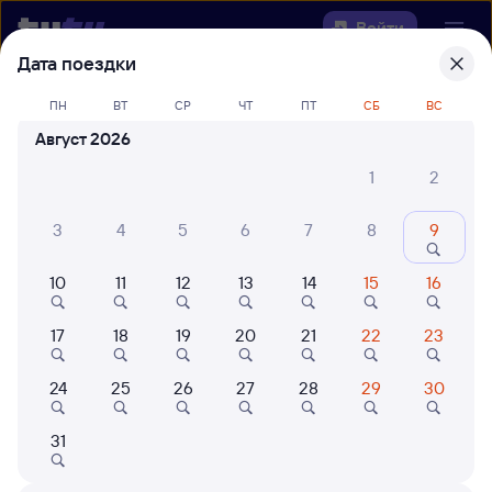
Войти
Дата поездки
Выберите день, чтобы найти
ж/д
ПН
ВТ
СР
ЧТ
ПТ
СБ
ВС
билеты Пантынг — Приобье
Август 2026
Откуда
1
2
Куда
3
4
5
6
7
8
9
10
11
12
13
14
15
16
Когда
17
18
19
20
21
22
23
Кто едет
24
25
26
27
28
29
30
Найти поезда
31