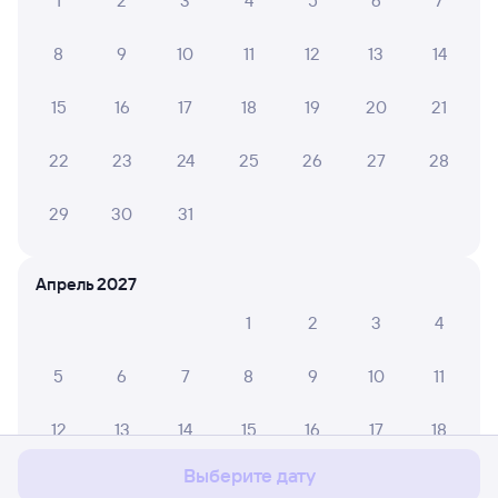
1
2
3
4
5
6
7
8
9
10
11
12
13
14
15
16
17
18
19
20
21
22
23
24
25
26
27
28
29
30
31
Апрель 2027
1
2
3
4
5
6
7
8
9
10
11
Мы используем cookies для более удобной работы
с сайтом.
Подробнее
12
13
14
15
16
17
18
Соглашаюсь
Выберите дату
19
20
21
22
23
24
25