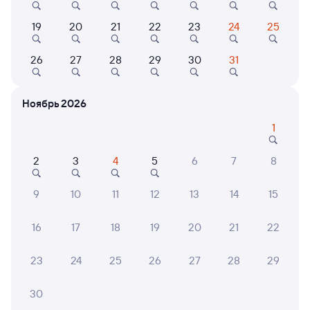
Онлайн-покупка за 4 минуты
19
20
21
22
23
24
25
Онлайн-возврат билетов без очереди в кассу
Выбор любимых мест на схемах вагонов
26
27
28
29
30
31
Подробные ответы на вопросы о поездке или
покупке
Ноябрь 2026
СМС-сопровождение до посадки в поезд
1
Оформление без регистрации на сайте
2
3
4
5
6
7
8
9
10
11
12
13
14
15
Частые вопросы
16
17
18
19
20
21
22
Что нужно, чтобы сесть в поезд?
Как поменять билет на другую дату или
23
24
25
26
27
28
29
на другой поезд?
Как вернуть билет?
30