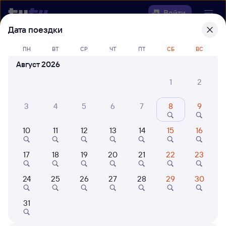
Войти
Дата поездки
Выберите день, чтобы найти
ж/д
ПН
ВТ
СР
ЧТ
ПТ
СБ
ВС
билеты Пантынг — Можга
Август 2026
Откуда
1
2
Куда
3
4
5
6
7
8
9
10
11
12
13
14
15
16
Когда
17
18
19
20
21
22
23
Кто едет
24
25
26
27
28
29
30
Найти поезда
31