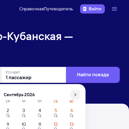
Справочная
Путеводитель
Войти
о-Кубанская —
Кто едет
Найти поезда
Сентябрь 2026
СР
ЧТ
ПТ
СБ
ВС
2
3
4
5
6
менская
9
10
11
12
13