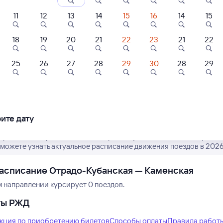
11
12
13
14
15
16
14
15
18
19
20
21
22
23
21
22
25
26
27
28
29
30
28
29
9,1
6,7
Нет рейсов по этому
Измените место отправления или при
ль
Отель
Отель
другой транспо
отель
Отель Олимп
Гостиничный
комплекс "Вене
ите дату
шбэк 50
 расписание рейсов РЖД из Отрадо-Кубанской в Каменскую. Об
50 ⁠₽
5 ⁠552 ⁠₽
6 ⁠893 ⁠₽
можете узнать актуальное расписание движения поездов в 2026 
асписание Отрадо-Кубанская — Каменская
м направлении курсирует 0 поездов.
ты РЖД
кция по приобретению билетов
Способы оплаты
Правила работ