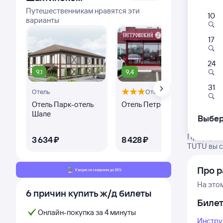
Путешественникам нравятся эти
10
варианты
17
24
9,1
9,4
31
Отель
Отель
Оте
Отель Парк-отель
Отель Петровский
ХМ
Шале
Выбер
Ке
Проверьте
3 ⁠634 ⁠₽
8 ⁠428 ⁠₽
1 ⁠6
TUTU вы с
Про р
На это
6 причин купить ж/д билеты
Биле
Онлайн-покупка за 4 минуты
Инстру