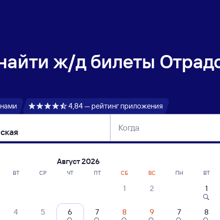
 найти
ж/д билеты Отрад
 нами
4,84 — рейтинг приложения
Когда
тербург
Москва
Сегодня
Завтра
Август 2026
ВТ
СР
ЧТ
ПТ
СБ
ВС
ПН
ВТ
1
2
1
сание поездов Отрадо-Кубанская — Ка
4
5
6
7
8
9
7
8