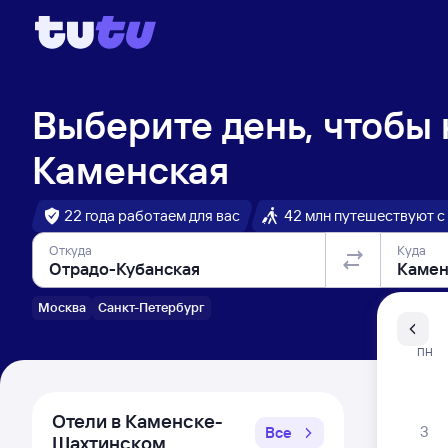
Выберите день, чтобы
Каменская
22 года работаем для вас
42 млн путешествуют с
Откуда
Куда
Москва
Санкт-Петербург
Санкт-Пе
ПН
Распи
Отели в Каменске-
3
Все
Шахтинском