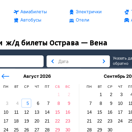
Авиабилеты
Электрички
Автобусы
Отели
и
ж/д билеты Острава — Вена
Указать д
обратно
тербург
сегодня
завтра
Август 2026
Сентябрь 20
послезавтра
ПН
ВТ
СР
ЧТ
ПТ
СБ
ВС
ПН
ВТ
СР
ЧТ
П
1
2
1
2
3
3
4
5
6
7
8
9
7
8
9
10
1
10
11
12
13
14
15
16
14
15
16
17
1
ва — Вена
17
18
19
20
21
22
23
21
22
23
24
2
правление и прибытие по местному времени. Цены за 1 пасс
24
25
26
27
28
29
30
28
29
30