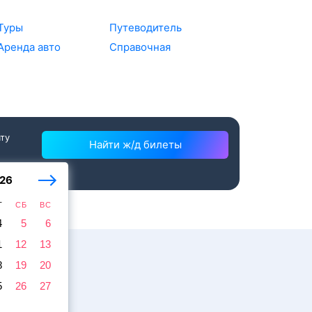
Туры
Путеводитель
Аренда авто
Справочная
ату
Найти ж/д билеты
26
Т
СБ
ВС
4
5
6
1
12
13
8
19
20
5
26
27
ажира