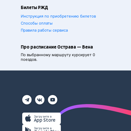
Билеты РЖД
Инструкция по приобретению билетов
Способы оплаты
Правила работы сервиса
Про расписание Острава — Вена
По выбранному маршруту курсирует 0
поездов.
Загрузите в
App Store
Загрузите в