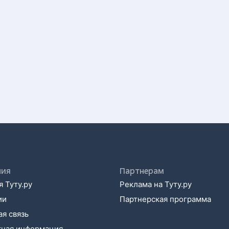
ния
Партнерам
 Туту.ру
Реклама на Туту.ру
ии
Партнерская программа
я связь
тная информация