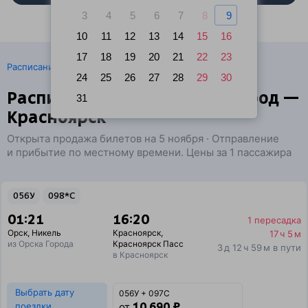
3
4
5
6
7
8
9
10
11
12
13
14
15
16
17
18
19
20
21
22
23
·
Расписание поездов
Ж/д билеты Орск → Красноярск
24
25
26
27
28
29
30
Расписание поездов Орск Город —
31
Красноярск
Открыта продажа билетов на 5 ноября · Отправление
и прибытие по местному времени. Цены за 1 пассажира
056У
098*С
01:21
16:20
1 пересадка
Орск
,
Никель
Красноярск
,
17 ч 5 м
из Орска Города
Красноярск Пасс
3 д 12 ч 59 м в пути
в Красноярск
Выбрать дату
056У + 097С
10 690 ₽
поездки
от