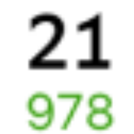
12 224 ₽
от
122У
092И
22:39
07:21
1 пересадка
Орск
,
Никель
Красноярск
,
7 ч 23 м
из Орска Города
Красноярск Пасс
2 д 6 ч 42 м в пути
в Красноярск
Выбрать дату
122У + 092И
13 421 ₽
поездки
от
Найдём билет на поезд за вас
Даже если сейчас нет мест
Искать билеты
Узнайте расписание движения пассажирских поездов РЖД