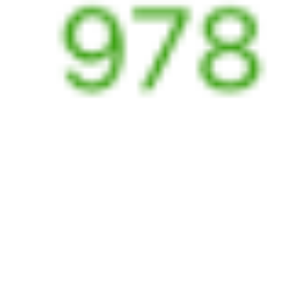
Выбрать дату
364С + 205С
10 547 ₽
поездки
от
364С
236*С
20:19
19:22
1 пересадка
Орск
,
Никель
Красноярск
,
32 м
из Орска Города
Красноярск Пасс
2 д 21 ч 3 м в пути
в Красноярск
Выбрать дату
364С + 235С
10 547 ₽
поездки
от
122У
098*С
22:39
16:20
1 пересадка
Орск
,
Никель
Красноярск
,
18 ч 40 м
из Орска Города
Красноярск Пасс
3 д 15 ч 41 м в пути
в Красноярск