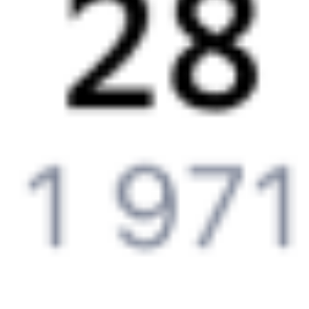
Онлайн-покупка за 4 минуты
Онлайн-возврат билетов без очереди в кассу
Выбор любимых мест на схемах вагонов
Подробные ответы на вопросы о поездке или покупке
СМС-сопровождение до посадки в поезд
Оформление без регистрации на сайте
Частые вопросы
Что нужно, чтобы сесть в поезд?
Как поменять билет на другую дату или на другой поезд?
Как вернуть билет?
Что делать, если ошибся при вводе данных пассажира?
Как перевезти животное в поезде?
Как получить отчетные документы для бухгалтерии?