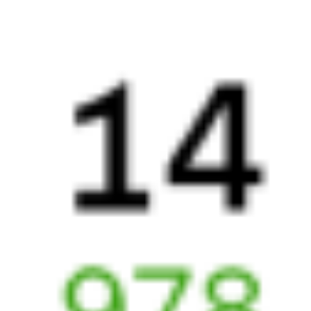
Выбрать дату
122У + 097С
11 322 ₽
поездки
от
122У
002Э
Россия
22:39
02:02
1 пересадка
Орск
,
Никель
Красноярск
,
22 ч 32 м
из Орска Города
Красноярск Пасс
3 д 1 ч 23 м в пути
в Красноярск
Выбрать дату
122У + 002Э
12 224 ₽
поездки
от
122У
010Н
22:39
13:15
1 пересадка
Орск
,
Никель
Красноярск
,
12 ч 28 м
из Орска Города
Красноярск Пасс
2 д 12 ч 36 м в пути
в Красноярск
Выбрать дату