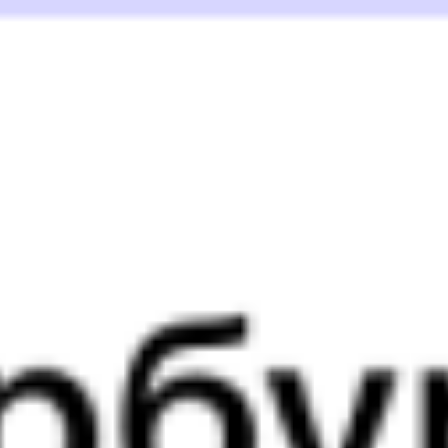
380У
270С
14:36
19:37
1 пересадка
Орск
,
Никель
Красноярск
,
6 ч 23 м
из Орска Города
Красноярск Пасс
3 д 3 ч 1 м в пути
в Красноярск
Выбрать дату
380У + 270С
11 065 ₽
поездки
от
380У
128Ы
14:36
19:33
1 пересадка
Орск
,
Никель
Красноярск
,
6 ч 23 м
из Орска Города
Красноярск Пасс
3 д 2 ч 57 м в пути
в Красноярск
Выбрать дату
380У + 128Ы
11 065 ₽
поездки
от