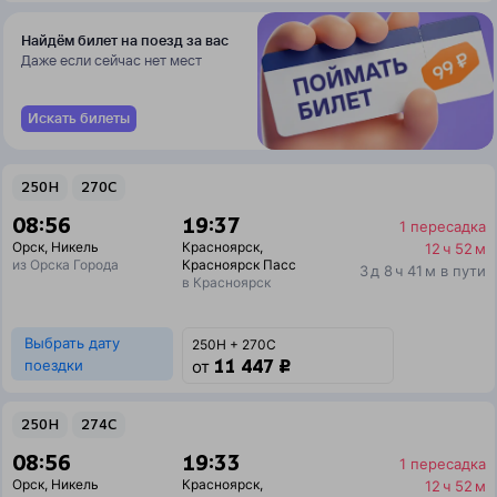
Найдём билет на поезд за вас
Даже если сейчас нет мест
Искать билеты
250Н
270С
08:56
19:37
1 пересадка
Орск
,
Никель
Красноярск
,
12 ч 52 м
из Орска Города
Красноярск Пасс
3 д 8 ч 41 м в пути
в Красноярск
Выбрать дату
250Н + 270С
11 447 ₽
поездки
от
250Н
274С
08:56
19:33
1 пересадка
Орск
,
Никель
Красноярск
,
12 ч 52 м