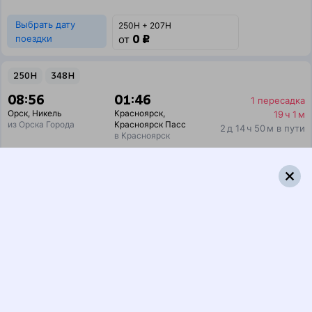
Выбрать дату
250Н + 207Н
0 ₽
поездки
от
250Н
348Н
08:56
01:46
1 пересадка
Орск
,
Никель
Красноярск
,
19 ч 1 м
из Орска Города
Красноярск Пасс
2 д 14 ч 50 м в пути
в Красноярск
Выбрать дату
250Н + 348Н
13 820 ₽
поездки
от
250Н
002Э
Россия
08:56
01:32
1 пересадка
Орск
,
Никель
Красноярск
,
4 ч 47 м
из Орска Города
Красноярск Пасс
1 д 14 ч 36 м в пути
в Красноярск