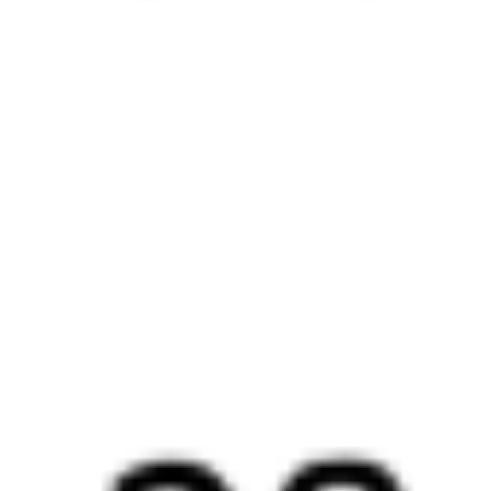
из Орска в Красноярск. Будьте внимательны, расписание может
измениться. На этой странице вы видите актуальное расписание
движения поездов в 2026 году.
Подробнее о покупке билетов
РЖД
А ещё здесь можно найти
Обратные билеты из Орска в Красноярск
Авиабилеты Орск — Красноярск
Другие авиарейсы из Орска
Отели Красноярска
Билеты на поезд до
Красноярска
Отели в Красноярске
Поддержка 24/7 на Туту
6 причин купить ж/д билеты именно здесь