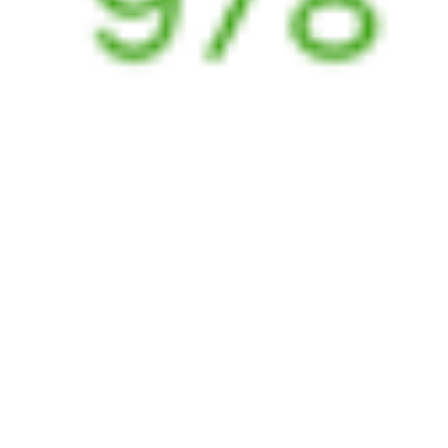
122У + 010Н
12 224 ₽
поездки
от
122У
070Я
22:39
10:50
1 пересадка
Орск
,
Никель
Красноярск
,
8 ч
из Орска Города
Красноярск Пасс
2 д 10 ч 11 м в пути
в Красноярск
Выбрать дату
122У + 070Я
12 224 ₽
поездки
от
122У
082И
22:39
07:21
1 пересадка
Орск
,
Никель
Красноярск
,
7 ч 23 м
из Орска Города
Красноярск Пасс
2 д 6 ч 42 м в пути
в Красноярск
Выбрать дату
122У + 082И
поездки