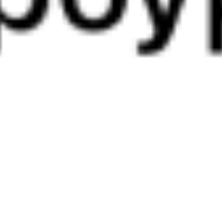
380У
274С
14:36
19:33
1 пересадка
Орск
,
Никель
Красноярск
,
6 ч 23 м
из Орска Города
Красноярск Пасс
3 д 2 ч 57 м в пути
в Красноярск
Выбрать дату
380У + 274С
11 065 ₽
поездки
от
380У
206*С
14:36
19:22
1 пересадка
Орск
,
Никель
Красноярск
,
5 ч 33 м
из Орска Города
Красноярск Пасс
3 д 2 ч 46 м в пути
в Красноярск
Выбрать дату
380У + 205С
11 065 ₽
поездки
от
380У
236*С