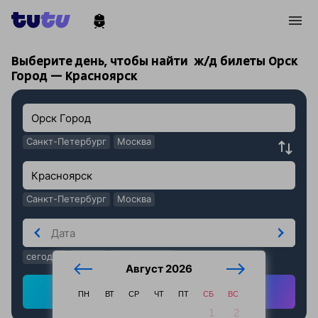
!
!
Выберите день, чтобы найти
ж/д билеты Орск
Город — Красноярск
Санкт-Петербург
Москва
Санкт-Петербург
Москва
сегодня
завтра
послезавтра
Август 2026
Найти ж/д билеты
ПН
ВТ
СР
ЧТ
ПТ
СБ
ВС
1
2