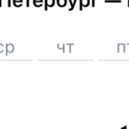
Онлайн-покупка за 4 минуты
Онлайн-возврат билетов без очереди в кассу
Выбор любимых мест на схемах вагонов
Подробные ответы на вопросы о поездке или покупке
СМС-сопровождение до посадки в поезд
Оформление без регистрации на сайте
Частые вопросы
Что нужно, чтобы сесть в поезд?
Как поменять билет на другую дату или на другой поезд?
Как вернуть билет?
Что делать, если ошибся при вводе данных пассажира?
Как перевезти животное в поезде?