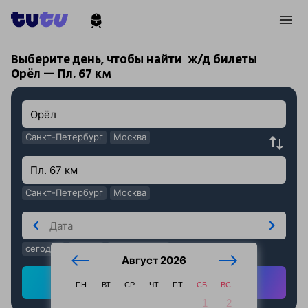
!
!
Выберите день, чтобы найти
ж/д билеты
Орёл — Пл. 67 км
Санкт-Петербург
Москва
Санкт-Петербург
Москва
сегодня
завтра
послезавтра
Август 2026
Найти ж/д билеты
ПН
ВТ
СР
ЧТ
ПТ
СБ
ВС
1
2