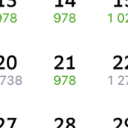
маршруту
Орёл
–
Пл. 67 км
через интернет прямо сейчас.
Путешественникам
Справочная
Путеводитель по странам
Бонусная программа
Подарочные сертификаты
Компания
История Туту.ру
Вакансии
Обратная связь
Контактная информация
Партнерам