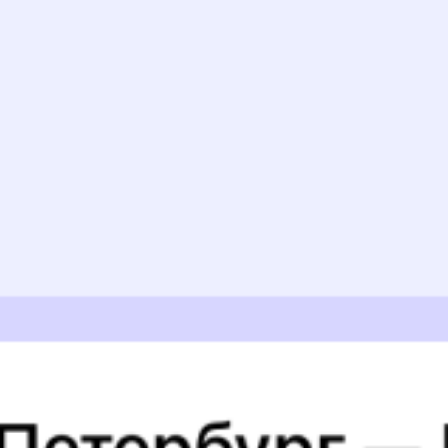
Найдём билет на поезд за вас
Даже если сейчас нет мест
Искать билеты
Узнайте расписание движения пассажирских поездов РЖД
из Орла в Пл. 67 км. Будьте внимательны, расписание может
измениться. На этой странице вы видите актуальное расписание
движения поездов в 2026 году.
Подробнее о покупке билетов
РЖД
А ещё здесь можно найти
Обратные билеты из Орла в Пл. 67 км
Вокзал Орел
6 причин купить ж/д билеты именно здесь