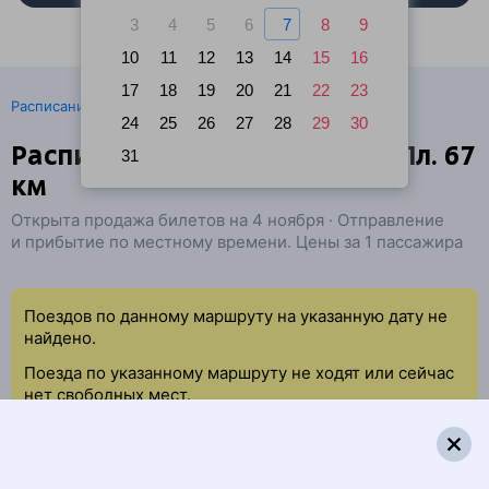
3
4
5
6
7
8
9
10
11
12
13
14
15
16
17
18
19
20
21
22
23
·
Расписание поездов
Ж/д билеты Орёл → Пл. 67 км
24
25
26
27
28
29
30
Расписание поездов Орёл — Пл. 67
31
км
Открыта продажа билетов на 4 ноября · Отправление
и прибытие по местному времени. Цены за 1 пассажира
Поездов по данному маршруту на указанную дату не
найдено.
Поезда по указанному маршруту не ходят или сейчас
нет свободных мест.
Попробуйте повторить данный поиск позже