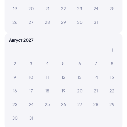
Инструкция по приобретению билетов
19
20
21
22
23
24
25
Способы оплаты
Правила работы сервиса
26
27
28
29
30
31
А ещё здесь можно найти
Обратные билеты из Орла в Москву
Павелецкую
Август 2027
Отели Москвы
1
Авиабилеты Орёл — Москва
2
3
4
5
6
7
8
Другие авиарейсы из Орла
9
10
11
12
13
14
15
Железнодорожные билеты в Москву
16
17
18
19
20
21
22
Расписание автобусов Орёл — Москва
23
24
25
26
27
28
29
Вокзал Орёл
30
31
Аренда авто в Москве