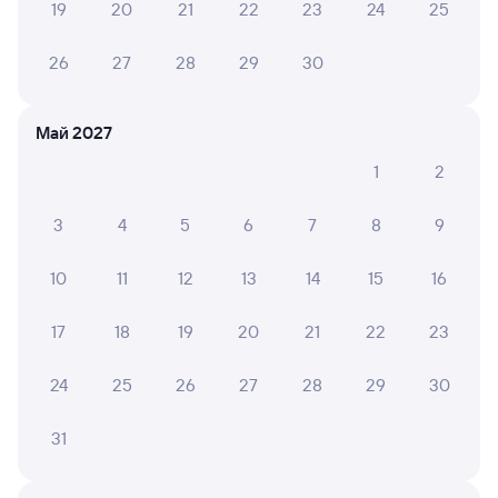
19
20
21
22
23
24
25
Оформление без регистрации на сайте
26
27
28
29
30
Частые вопросы
Что нужно, чтобы сесть в поезд?
Май 2027
1
2
Как поменять билет на другую дату или
на другой поезд?
3
4
5
6
7
8
9
Как вернуть билет?
Что делать, если ошибся при вводе данных
10
11
12
13
14
15
16
пассажира?
17
18
19
20
21
22
23
Как перевезти животное в поезде?
Как получить отчетные документы для
24
25
26
27
28
29
30
бухгалтерии?
Что делать, если оплата не проходит?
31