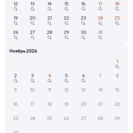
12
13
14
15
16
17
18
Найдём билет на поезд за вас
Даже если сейчас нет мест
19
20
21
22
23
24
25
Искать билеты
26
27
28
29
30
31
Отели в Москве
Все
Ноябрь 2026
Путешественникам нравятся эти варианты
1
2
3
4
5
6
7
8
8,4
8,6
9
10
11
12
13
14
15
Отель
Отель
Отель
16
17
18
19
20
21
22
Измайлово Бета
Отель Shelterz
Nabat
Электрозаводская
23
24
25
26
27
28
29
3 ⁠414 ⁠₽
1 ⁠697 ⁠₽
5 ⁠595
30