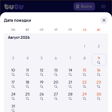
Войти
Дата поездки
Выберите день, чтобы найти
ж/д
билеты Орёл — Москва Павелецкая
ПН
ВТ
СР
ЧТ
ПТ
СБ
ВС
Август 2026
Откуда
1
2
Куда
3
4
5
6
7
8
9
Когда
10
11
12
13
14
15
16
Кто едет
17
18
19
20
21
22
23
24
25
26
27
28
29
30
Найти поезда
31