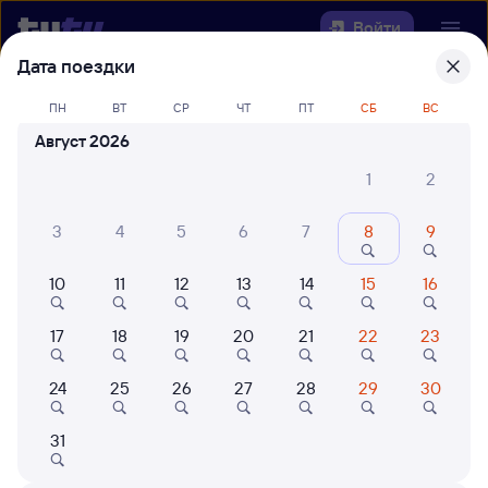
Войти
Дата поездки
Выберите день, чтобы найти
ж/д
ПН
ВТ
СР
ЧТ
ПТ
СБ
ВС
билеты Омск — Умёт
Август 2026
Откуда
1
2
Куда
3
4
5
6
7
8
9
10
11
12
13
14
15
16
Когда
17
18
19
20
21
22
23
Кто едет
24
25
26
27
28
29
30
Найти поезда
31