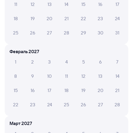
11
12
13
14
15
16
17
Обратные билеты из Омска в Умёт
18
19
20
21
22
23
24
Отели
25
26
27
28
29
30
31
Другие авиарейсы из Омска
Расписание поездов Умёт
Февраль 2027
Вокзал Омск
1
2
3
4
5
6
7
8
9
10
11
12
13
14
15
16
17
18
19
20
21
22
23
24
25
26
27
28
Март 2027