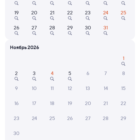
Выбор любимых мест на схемах вагонов
19
20
21
22
23
24
25
Подробные ответы на вопросы о поездке или
покупке
26
27
28
29
30
31
СМС-сопровождение до посадки в поезд
Ноябрь 2026
Оформление без регистрации на сайте
1
Частые вопросы
2
3
4
5
6
7
8
Что нужно, чтобы сесть в поезд?
9
10
11
12
13
14
15
Как поменять билет на другую дату или
на другой поезд?
16
17
18
19
20
21
22
Как вернуть билет?
23
24
25
26
27
28
29
Что делать, если ошибся при вводе данных
пассажира?
30
Как перевезти животное в поезде?