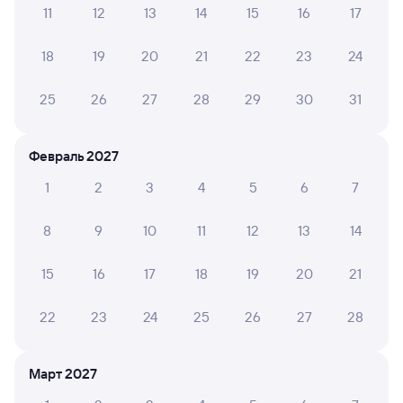
11
12
13
14
15
16
17
Обратные билеты из Омска в Тамерлан
18
19
20
21
22
23
24
Отели
25
26
27
28
29
30
31
Другие авиарейсы из Омска
Купить жд билеты до Варны
Февраль 2027
Вокзал Омск
1
2
3
4
5
6
7
8
9
10
11
12
13
14
15
16
17
18
19
20
21
22
23
24
25
26
27
28
Март 2027