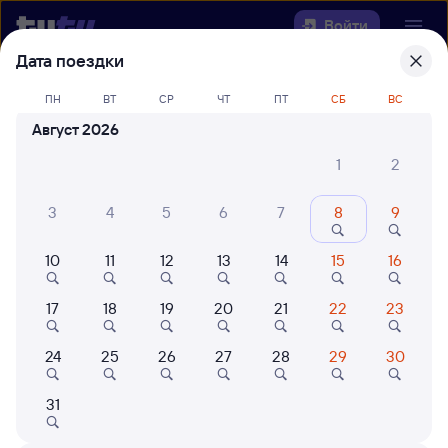
Войти
Дата поездки
Выберите день, чтобы найти
ж/д
ПН
ВТ
СР
ЧТ
ПТ
СБ
ВС
билеты Омск — Тамерлан
Август 2026
Откуда
1
2
Куда
3
4
5
6
7
8
9
10
11
12
13
14
15
16
Когда
17
18
19
20
21
22
23
Кто едет
24
25
26
27
28
29
30
Найти поезда
31