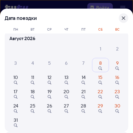
Войти
Дата поездки
Выберите день, чтобы найти
ж/д
ПН
ВТ
СР
ЧТ
ПТ
СБ
ВС
билеты Омск — Шафраново
Август 2026
Откуда
1
2
Куда
3
4
5
6
7
8
9
10
11
12
13
14
15
16
Когда
17
18
19
20
21
22
23
Кто едет
24
25
26
27
28
29
30
Найти поезда
31