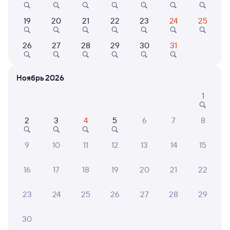
Выбор любимых мест на схемах вагонов
19
20
21
22
23
24
25
Подробные ответы на вопросы о поездке или
покупке
26
27
28
29
30
31
СМС-сопровождение до посадки в поезд
Ноябрь 2026
Оформление без регистрации на сайте
1
Частые вопросы
2
3
4
5
6
7
8
Что нужно, чтобы сесть в поезд?
9
10
11
12
13
14
15
Как поменять билет на другую дату или
на другой поезд?
16
17
18
19
20
21
22
Как вернуть билет?
23
24
25
26
27
28
29
Что делать, если ошибся при вводе данных
пассажира?
30
Как перевезти животное в поезде?