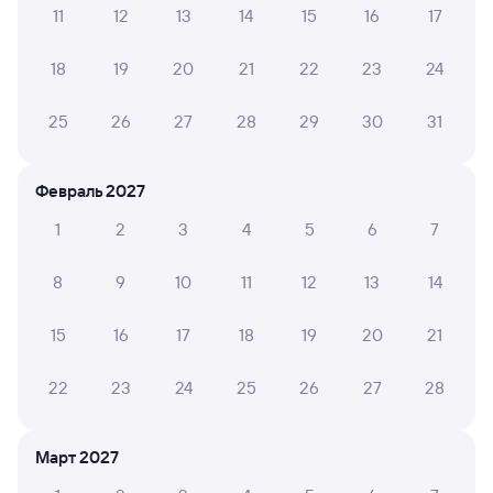
11
12
13
14
15
16
17
Обратные билеты из Омска в Шафраново
18
19
20
21
22
23
24
Отели
25
26
27
28
29
30
31
Другие авиарейсы из Омска
Расписание поездов в Шафраново
Февраль 2027
Вокзал Омск
1
2
3
4
5
6
7
8
9
10
11
12
13
14
15
16
17
18
19
20
21
22
23
24
25
26
27
28
Март 2027