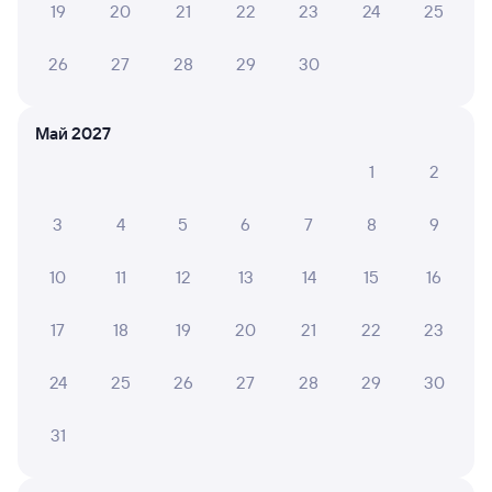
19
20
21
22
23
24
25
же что-то с этим делать!
26
27
28
29
30
6 причин купить ж/д билеты
Май 2027
Онлайн-покупка за 4 минуты
1
2
Онлайн-возврат билетов без очереди в кассу
3
4
5
6
7
8
9
Выбор любимых мест на схемах вагонов
10
11
12
13
14
15
16
Подробные ответы на вопросы о поездке или
покупке
17
18
19
20
21
22
23
СМС-сопровождение до посадки в поезд
24
25
26
27
28
29
30
Оформление без регистрации на сайте
31
Частые вопросы