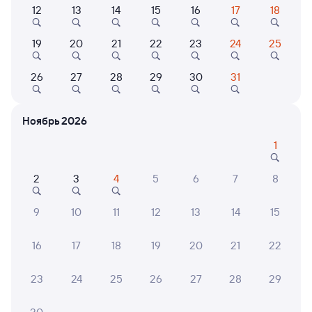
12
13
14
15
16
17
18
123Н
Проходящий
7,5
19
20
21
22
23
24
25
2 д 19 ч 50 м в пути
17:15
11:05
26
27
28
29
30
31
Омск
Ртищево-1
из Новосибирска-Главного
Ртищево
Ноябрь 2026
в Белгород
1
Дни следования
ближайшие: 8, 10, 12 августа
Маршрут
2
3
4
5
6
7
8
Купе
Плацкарт
от
8 ⁠235 ⁠₽
от
8 ⁠582 ⁠₽
9
10
11
12
13
14
15
Выберите дату
16
17
18
19
20
21
22
Найдём билет на поезд за вас
23
24
25
26
27
28
29
Даже если сейчас нет мест