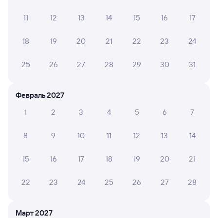
Мы отображаем актуальные отзывы и не удаляем
отрицательные мнения
11
12
13
14
15
16
17
18
19
20
21
22
23
24
ТАТЬЯНА К.
6
03 августа 2026 • Поезд 216Н
25
26
27
28
29
30
31
Очень Громыхали колеса, спали только на остановках,
а кто был в пути более 2-х суток им было совсем не
очень хорошо
Февраль 2027
1
2
3
4
5
6
7
Татьяна Ч.
10
23 июля 2026 • Поезд 123Н
8
9
10
11
12
13
14
Проводникам 12 вагона респект за чистоту, за
отношения к пассажироам
15
16
17
18
19
20
21
22
23
24
25
26
27
28
ЮЛИЯ В.
4
01 июля 2026 • Поезд 216Н
Март 2027