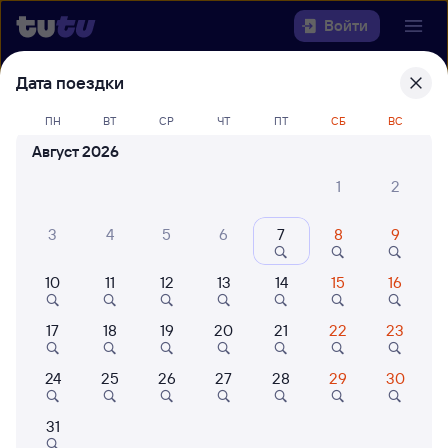
Войти
Дата поездки
Выберите день, чтобы найти
ж/д
билеты Омск — Ртищево-1
ПН
ВТ
СР
ЧТ
ПТ
СБ
ВС
Август 2026
22 года работаем для вас
42 млн путешествуют с на
1
2
Откуда
3
4
5
6
7
8
9
Куда
10
11
12
13
14
15
16
Когда
17
18
19
20
21
22
23
Кто едет
24
25
26
27
28
29
30
Найти поезда
31