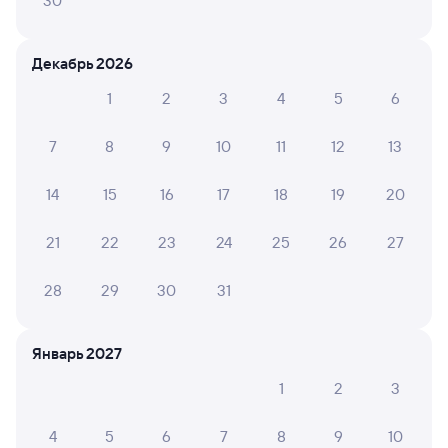
30
Искать билеты
Декабрь 2026
Отели в Ртищеве
Все
1
2
3
4
5
6
Путешественникам нравятся эти варианты
7
8
9
10
11
12
13
14
15
16
17
18
19
20
6,5
5,9
21
22
23
24
25
26
27
Отель
Отель
Отель
Отель Заря
Отель ЛевЪ
Anna an
28
29
30
31
Zhele
967 ⁠₽
3 ⁠308 ⁠₽
3 ⁠910
Январь 2027
Отзывы пассажиров Туту о поездах
1
2
3
по этому направлению
4
5
6
7
8
9
10