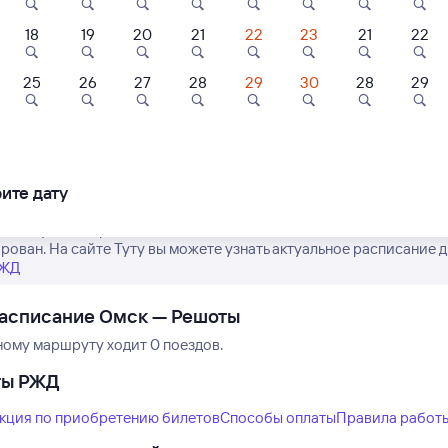
18
19
20
21
22
23
21
22
25
26
27
28
29
30
28
29
Нет рейсов по этому
Измените место отправления или при
другой транспо
ите дату
е актуальное расписание поездов дальнего следования РЖД из 
рован. На сайте Туту вы можете узнать актуальное расписание д
РЖД
расписание Омск — Решоты
ному маршруту ходит 0 поездов.
ты РЖД
кция по приобретению билетов
Способы оплаты
Правила работ