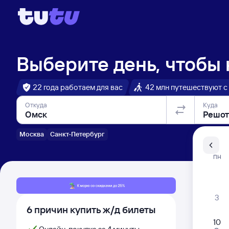
Выберите день, чтобы
22 года работаем для вас
42 млн путешествуют с
Откуда
Куда
Москва
Санкт-Петербург
Санкт-Пе
ПН
Распи
3
6 причин купить ж/д билеты
10