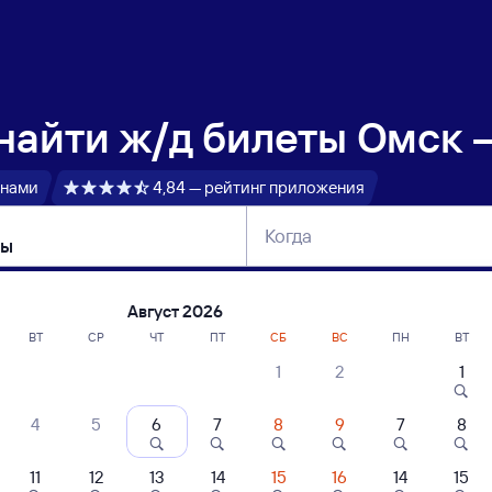
 найти
ж/д билеты Омск 
 нами
4,84 — рейтинг приложения
Когда
тербург
Москва
Сегодня
Завтра
Август 2026
ВТ
СР
ЧТ
ПТ
СБ
ВС
ПН
ВТ
1
2
1
сание поездов Омск — Решоты
4
5
6
7
8
9
7
8
11
12
13
14
15
16
14
15