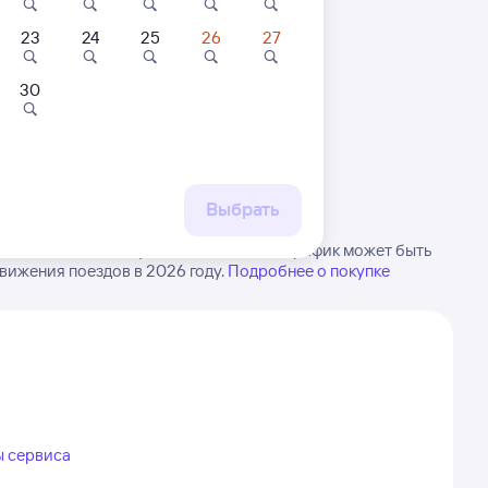
23
24
25
26
27
30
 маршруту
бытия, либо посмотрите
рт
Выбрать
Омска в Решоты. Будьте внимательны, график может быть
вижения поездов в 2026 году.
Подробнее о покупке
ы сервиса