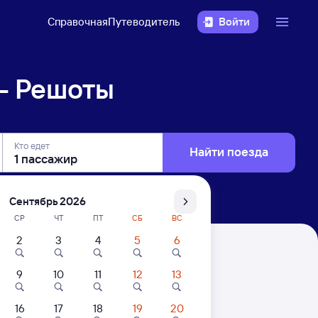
Справочная
Путеводитель
Войти
— Решоты
Кто едет
Найти поезда
Сентябрь 2026
СР
ЧТ
ПТ
СБ
ВС
2
3
4
5
6
9
10
11
12
13
16
17
18
19
20