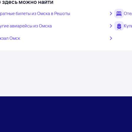
 здесь можно найти
ратные билеты из Омска в Решоты
Оте
угие авиарейсы из Омска
Куп
кзал Омск