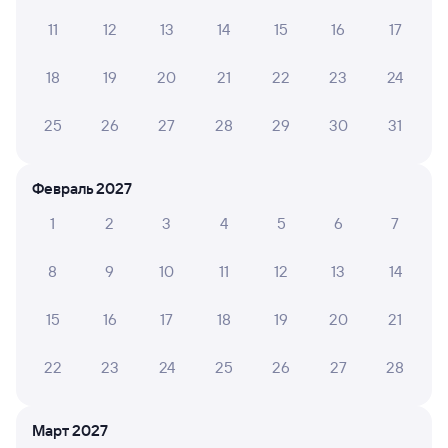
Плацкартный вагон очень удобный, современный.
11
12
13
14
15
16
17
Купе возле туалета совсем не беспокоит дверь:
открывается очень тихо нажатием кнопки,
закрывается автоматически. Это важно, новое для
18
19
20
21
22
23
24
меня.
25
26
27
28
29
30
31
ЕГОР Т.
10
Февраль 2027
28 июля 2026 • Поезд 069Ь
Кондиционер работает плохо, в купе очень душно. В
1
2
3
4
5
6
7
туалетах неприятный запах. В остальном всё
нормально.
8
9
10
11
12
13
14
15
16
17
18
19
20
21
6 причин купить ж/д билеты
22
23
24
25
26
27
28
Онлайн-покупка за 4 минуты
Март 2027
Онлайн-возврат билетов без очереди в кассу