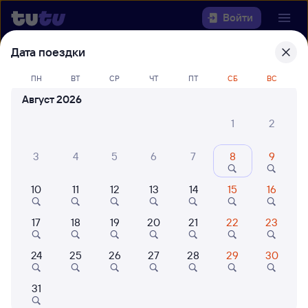
Войти
Дата поездки
Выберите день, чтобы найти
ж/д
ПН
ВТ
СР
ЧТ
ПТ
СБ
ВС
билеты Омск — Мангут
Август 2026
Откуда
1
2
Куда
3
4
5
6
7
8
9
Когда
10
11
12
13
14
15
16
Кто едет
17
18
19
20
21
22
23
24
25
26
27
28
29
30
Найти поезда
31