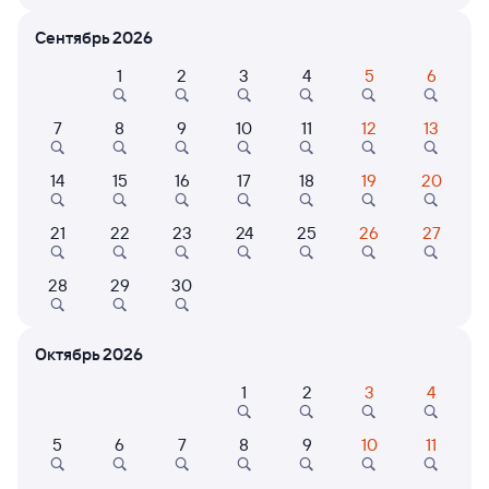
Расписание поездов Омск — Мангут
Сентябрь 2026
Расписание поездов Мангут — Омск
1
2
3
4
5
6
Открыта продажа билетов на 5 ноября. Отправление и прибытие
по местному времени. Цены за 1 пассажира
Фирменный
7
8
9
10
11
12
13
069Ь
Проходящий
9,2
14
15
16
17
18
19
20
2 ч 4 м в пути
10:46
12:50
21
22
23
24
25
26
27
Омск
Мангут
из Читы-2
в Москву Ярославскую
28
29
30
Дни следования
ближайшие: 8, 9, 10 августа
Маршрут
Октябрь 2026
Плацкарт
Купе
от
1 ⁠780 ⁠₽
от
3 ⁠214 ⁠₽
1
2
3
4
Выберите дату
5
6
7
8
9
10
11