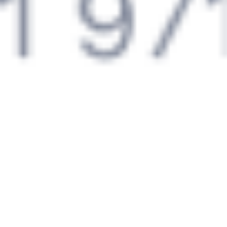
Омск
Ханымей
1 ч 7 м
1 д 6 ч 28 м в пути
Выбрать дату
125Н + 012Я
11 611 ₽
поездки
от
Найдём билет на поезд за вас
Даже если сейчас нет мест
Искать билеты
Узнайте расписание движения пассажирских поездов РЖД
из Омска в Ханымея. Будьте внимательны, расписание может
измениться. На этой странице вы видите актуальное расписание
движения поездов в 2026 году.
Подробнее о покупке билетов
РЖД