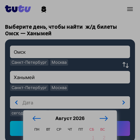
!
!
Выберите день, чтобы найти
ж/д билеты
Омск — Ханымей
Санкт-Петербург
Москва
Санкт-Петербург
Москва
сегодня
завтра
послезавтра
Август 2026
Найти ж/д билеты
ПН
ВТ
СР
ЧТ
ПТ
СБ
ВС
1
2