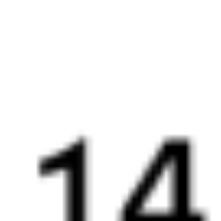
16:53
04:13
1 пересадка
Омск
Ханымей
1 д 6 ч 37 м
2 д 12 ч 20 м в пути
Выбрать дату
137Н + 012Я
10 069 ₽
поездки
от
093Н
110Э
16:53
04:13
1 пересадка
Омск
Ханымей
1 д 8 ч 38 м
2 д 12 ч 20 м в пути
Выбрать дату
093Н + 110Э
7 755 ₽
поездки
от
091И
278Э
17:15
17:47
1 пересадка