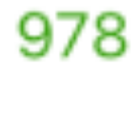
137Н
332Й
16:53
13:19
1 пересадка
Омск
Ханымей
1 д 17 ч 52 м
2 д 21 ч 26 м в пути
Выбрать дату
137Н + 332Й
7 395 ₽
поездки
от
093Н
380У
16:53
09:54
1 пересадка
Омск
Ханымей
1 д 11 ч 49 м
2 д 18 ч 1 м в пути
Выбрать дату
093Н + 380У
7 364 ₽
поездки
от
137Н
012Я
Ямал