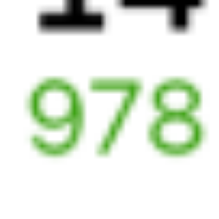
Омск
Ханымей
23 ч 54 м
2 д 1 ч 32 м в пути
Выбрать дату
091И + 278Э
6 589 ₽
поездки
от
091И
332Й
17:15
13:19
1 пересадка
Омск
Ханымей
19 ч 3 м
1 д 21 ч 4 м в пути
Выбрать дату
091И + 332Й
7 986 ₽
поездки
от
091И
380У
17:15
09:54
1 пересадка
Омск
Ханымей
13 ч
1 д 17 ч 39 м в пути