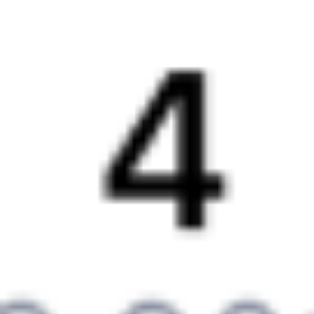
Частые вопросы
Что нужно, чтобы сесть в поезд?
Как поменять билет на другую дату или на другой поезд?
Как вернуть билет?
Что делать, если ошибся при вводе данных пассажира?
Как перевезти животное в поезде?
Как получить отчетные документы для бухгалтерии?
Что делать, если оплата не проходит?
Билеты РЖД
Вы можете заказать электронный жд билет и
железнодорожный билет на бланке РЖД.
Если вас интересует цена билета на поезд от
Омска