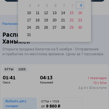
3
4
5
6
7
8
9
10
11
12
13
14
15
16
17
18
19
20
21
22
23
·
Расписание поездов
Ж/д билеты Омск → Ханымей
24
25
26
27
28
29
30
Расписание поездов Омск —
31
Ханымей
Открыта продажа билетов на 5 ноября · Отправление
и прибытие по местному времени. Цены за 1 пассажира
077Ы
110Э
01:41
04:13
1 пересадка
Омск
Ханымей
13 ч 50 м
2 д 3 ч 32 м в пути
Выбрать дату
077Ы + 110Э
9 860 ₽
поездки
от