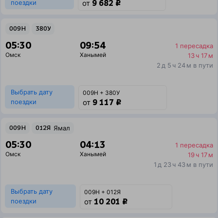
9 682 ₽
поездки
от
009Н
380У
05:30
09:54
1 пересадка
Омск
Ханымей
13 ч 17 м
2 д 5 ч 24 м в пути
Выбрать дату
009Н + 380У
9 117 ₽
поездки
от
009Н
012Я
Ямал
05:30
04:13
1 пересадка
Омск
Ханымей
19 ч 17 м
1 д 23 ч 43 м в пути
Выбрать дату
009Н + 012Я
10 201 ₽
поездки
от