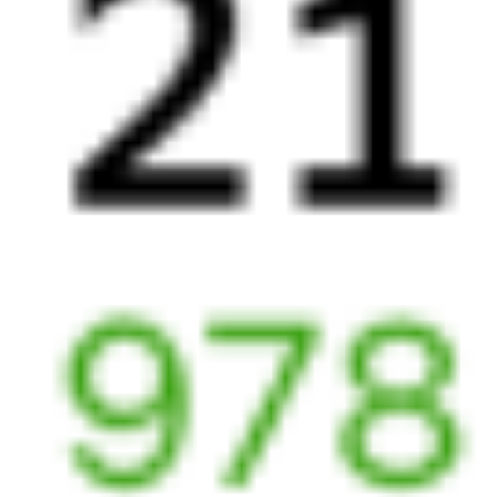
Выбрать дату
001Э + 278Э
6 130 ₽
поездки
от
001Э
Россия
332Й
17:26
13:19
1 пересадка
Омск
Ханымей
18 ч 45 м
1 д 20 ч 53 м в пути
Выбрать дату
001Э + 332Й
7 527 ₽
поездки
от
001Э
Россия
380У
17:26
09:54
1 пересадка
Омск
Ханымей
12 ч 42 м
1 д 17 ч 28 м в пути
Выбрать дату
001Э + 380У
7 496 ₽
поездки
от