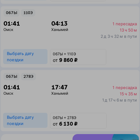
067Ы
110Э
01:41
04:13
1 пересадка
Омск
Ханымей
13 ч 50 м
2 д 3 ч 32 м в пути
Выбрать дату
067Ы + 110Э
9 860 ₽
поездки
от
067Ы
278Э
01:41
17:47
1 пересадка
Омск
Ханымей
15 ч 35 м
1 д 17 ч 6 м в пути
Выбрать дату
067Ы + 278Э
6 130 ₽
поездки
от