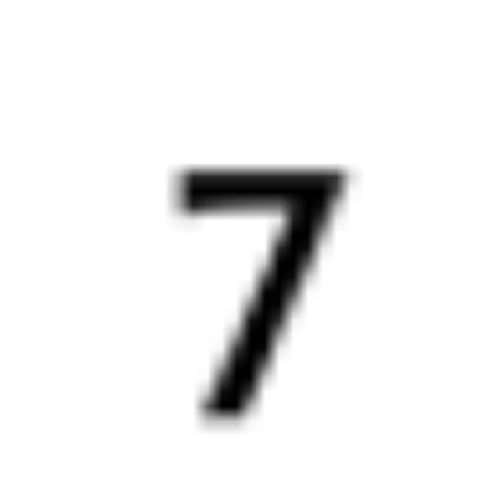
5 998 ₽
поездки
от
137Н
278Э
16:53
17:47
1 пересадка
Омск
Ханымей
1 д 22 ч 43 м
3 д 1 ч 54 м в пути
Выбрать дату
137Н + 278Э
5 998 ₽
поездки
от
093Н
332Й
16:53
13:19
1 пересадка
Омск
Ханымей
1 д 17 ч 52 м
2 д 21 ч 26 м в пути
Выбрать дату
093Н + 332Й
7 395 ₽
поездки
от