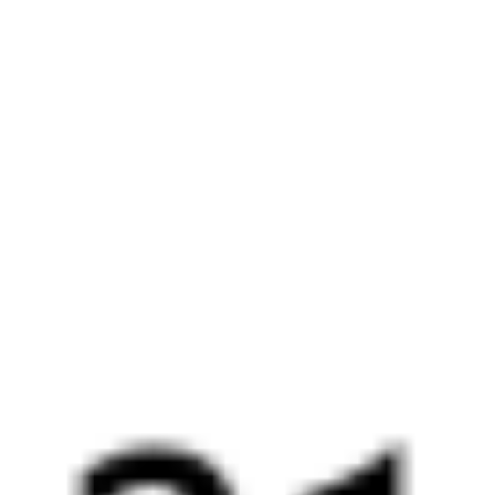
Выбрать дату
091И + 380У
7 955 ₽
поездки
от
091И
110Э
17:15
04:13
1 пересадка
Омск
Ханымей
9 ч 49 м
1 д 11 ч 58 м в пути
Выбрать дату
091И + 110Э
8 346 ₽
поездки
от
001Э
Россия
278Э
17:26
17:47
1 пересадка
Омск
Ханымей
23 ч 36 м
2 д 1 ч 21 м в пути