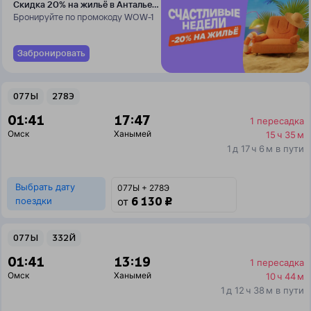
Скидка 20% на жильё в Анталье
и Даламане
Бронируйте по промокоду WOW-1
Забронировать
077Ы
278Э
01:41
17:47
1 пересадка
Омск
Ханымей
15 ч 35 м
1 д 17 ч 6 м в пути
Выбрать дату
077Ы + 278Э
6 130 ₽
поездки
от
077Ы
332Й
01:41
13:19
1 пересадка
Омск
Ханымей
10 ч 44 м
1 д 12 ч 38 м в пути