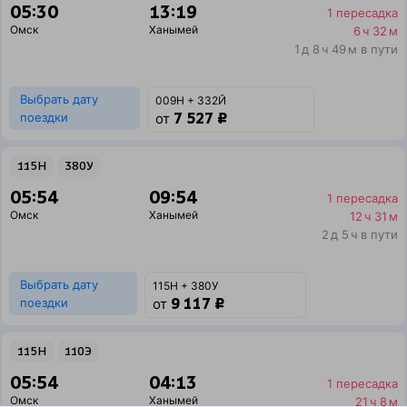
05:30
13:19
1 пересадка
Омск
Ханымей
6 ч 32 м
1 д 8 ч 49 м в пути
Выбрать дату
009Н + 332Й
7 527 ₽
поездки
от
115Н
380У
05:54
09:54
1 пересадка
Омск
Ханымей
12 ч 31 м
2 д 5 ч в пути
Выбрать дату
115Н + 380У
9 117 ₽
поездки
от
115Н
110Э
05:54
04:13
1 пересадка
Омск
Ханымей
21 ч 8 м