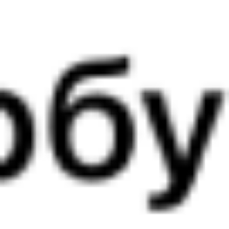
2 д 8 м в пути
Выбрать дату
069Ь + 380У
7 496 ₽
поездки
от
069Ь
110Э
10:46
04:13
1 пересадка
Омск
Ханымей
15 ч 41 м
1 д 18 ч 27 м в пути
Выбрать дату
069Ь + 110Э
7 887 ₽
поездки
от
069Ь
012Я
Ямал
10:46
02:35
1 пересадка
Омск
Ханымей
10 ч 12 м
1 д 16 ч 49 м в пути