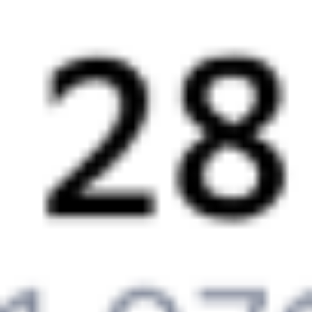
22:45
17:47
1 пересадка
Омск
Ханымей
17 ч 13 м
1 д 20 ч 2 м в пути
Выбрать дату
125Н + 278Э
7 540 ₽
поездки
от
125Н
Обь
332Й
22:45
13:19
1 пересадка
Омск
Ханымей
12 ч 22 м
1 д 15 ч 34 м в пути
Выбрать дату
125Н + 332Й
8 937 ₽
поездки
от
125Н
Обь
012Я
Ямал
22:45
04:13
1 пересадка