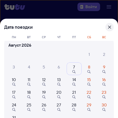
Войти
Выберите день, чтобы найти
ж/д
Дата поездки
билеты Омск — Ингашская
ПН
ВТ
СР
ЧТ
ПТ
СБ
ВС
22 года работаем для вас
42 млн путешествуют с на
Август 2026
Откуда
1
2
Куда
3
4
5
6
7
8
9
Когда
10
11
12
13
14
15
16
Кто едет
17
18
19
20
21
22
23
24
25
26
27
28
29
30
Найти поезда
31