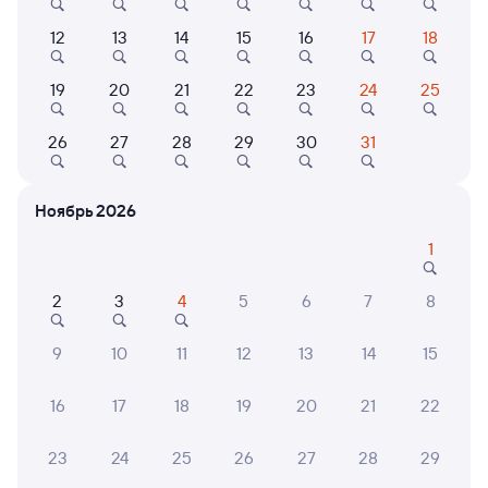
Выберите дату
12
13
14
15
16
17
18
19
20
21
22
23
24
25
082И
Проходящий
7,7
26
27
28
29
30
31
1 д 2 ч 19 м в пути
10:22
13:41
Омск
Ингашская
Ноябрь 2026
из Москвы Казанской
Нижний Ингаш
в Улан-Удэ Пасс.
1
Дни следования
ближайшие: 8, 10, 12 августа
Маршрут
2
3
4
5
6
7
8
Плацкарт
Купе
от
6 ⁠331 ⁠₽
от
10 ⁠020 ⁠₽
9
10
11
12
13
14
15
Выберите дату
16
17
18
19
20
21
22
Самый быстрый
Фирменный
23
24
25
26
27
28
29
092И
Проходящий
8,8