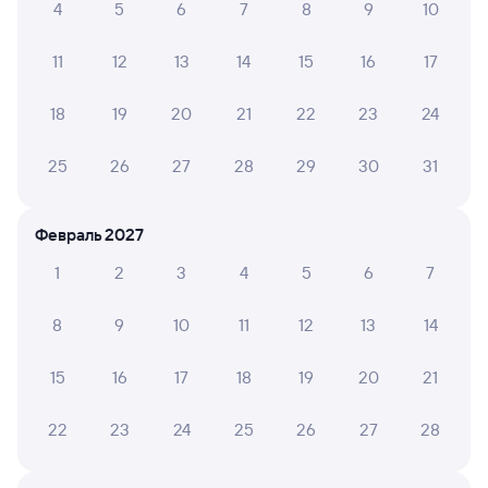
070Я
Проходящий
8,9
4
5
6
7
8
9
10
1 д 5 ч 48 м в пути
11:55
18:43
11
12
13
14
15
16
17
Омск
Ингашская
18
19
20
21
22
23
24
из Москвы Ярославской
Нижний Ингаш
в Читу-2
25
26
27
28
29
30
31
Дни следования
ближайшие: 7, 8, 9 августа
Маршрут
Плацкарт
Купе
Февраль 2027
от
6 ⁠331 ⁠₽
от
9 ⁠915 ⁠₽
1
2
3
4
5
6
7
Выберите дату
8
9
10
11
12
13
14
010Н
Проходящий
6,3
15
16
17
18
19
20
21
1 д 2 ч 10 м в пути
15:23
18:33
22
23
24
25
26
27
28
Омск
Ингашская
из Москвы Ярославской
Нижний Ингаш