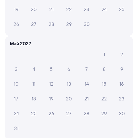
от
6 ⁠331 ⁠₽
от
8 ⁠558 ⁠₽
19
20
21
22
23
24
25
Выберите дату
26
27
28
29
30
205С
Проходящий
7,8
Май 2027
1 д 7 ч 8 м в пути
19:12
03:20
1
2
Омск
Ингашская
из Анапы
Нижний Ингаш
3
4
5
6
7
8
9
в Иркутск Пасс.
10
11
12
13
14
15
16
Дни следования
ближайшие: 10, 13, 17 августа
Маршрут
17
18
19
20
21
22
23
Плацкарт
Купе
от
6 ⁠331 ⁠₽
от
9 ⁠480 ⁠₽
24
25
26
27
28
29
30
Выберите дату
31