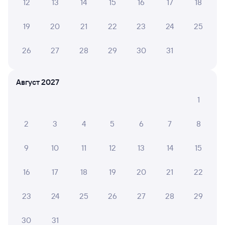
12
13
14
15
16
17
18
в Читу-2
Дни следования
ближайшие: 7, 9, 11 августа
Маршрут
19
20
21
22
23
24
25
Плацкарт
Купе
26
27
28
29
30
31
от
6 ⁠331 ⁠₽
от
8 ⁠558 ⁠₽
Выберите дату
Август 2027
1
Найдём билет на поезд за вас
Даже если сейчас нет мест
2
3
4
5
6
7
8
Искать билеты
9
10
11
12
13
14
15
Отзывы пассажиров Туту о поездах
16
17
18
19
20
21
22
по этому направлению
23
24
25
26
27
28
29
Мы отображаем актуальные отзывы и не удаляем
отрицательные мнения
30
31