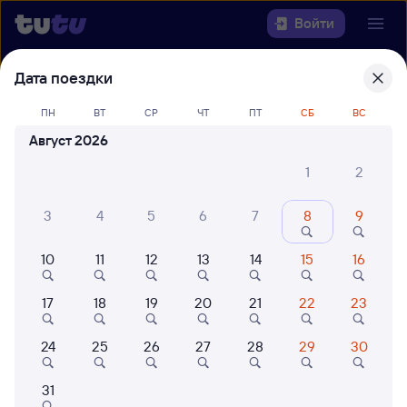
Войти
Дата поездки
Выберите день, чтобы найти
ж/д
билеты Омск — Горячий Ключ
ПН
ВТ
СР
ЧТ
ПТ
СБ
ВС
Август 2026
Откуда
1
2
Куда
3
4
5
6
7
8
9
Когда
10
11
12
13
14
15
16
Кто едет
17
18
19
20
21
22
23
Найти поезда
24
25
26
27
28
29
30
31