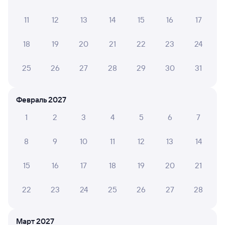
8,9
8,7
11
12
13
14
15
16
17
Отель
Отель
Отель Де Муазель
Ласточкино гнездо
Пара
18
19
20
21
22
23
24
Спа-Отель
4 ⁠455 ⁠₽
7 ⁠000 ⁠₽
3 ⁠200
25
26
27
28
29
30
31
Отзывы пассажиров Туту о поездах
Февраль 2027
по этому направлению
1
2
3
4
5
6
7
Мы отображаем актуальные отзывы и не удаляем
8
9
10
11
12
13
14
отрицательные мнения
15
16
17
18
19
20
21
ЛЮБОВЬ О.
10
05 августа 2026 • Поезд 127Ы
22
23
24
25
26
27
28
У меня был третий вагон,проводники замечательные
девушки,в вагоне попутчики все спокойные без
орущих детей. Туалеты чистые, моя поездка с
Март 2027