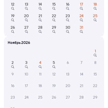
269Ь
Проходящий
8
12
13
14
15
16
17
18
3 д 22 ч 19 м в пути
07:20
02:39
19
20
21
22
23
24
25
Омск
Горячий Ключ
26
27
28
29
30
31
из Читы-2
в Адлер
Дни следования
ближайшие: 9, 11, 14 августа
Маршрут
Ноябрь 2026
Купе
Плацкарт
1
от
7 ⁠761 ⁠₽
от
8 ⁠862 ⁠₽
Выберите дату
2
3
4
5
6
7
8
Самый быстрый
9
10
11
12
13
14
15
273И
Проходящий
7,7
16
17
18
19
20
21
22
2 д 22 ч 19 м в пути
07:20
02:39
23
24
25
26
27
28
29
Омск
Горячий Ключ
из Северобайкальска
в Адлер