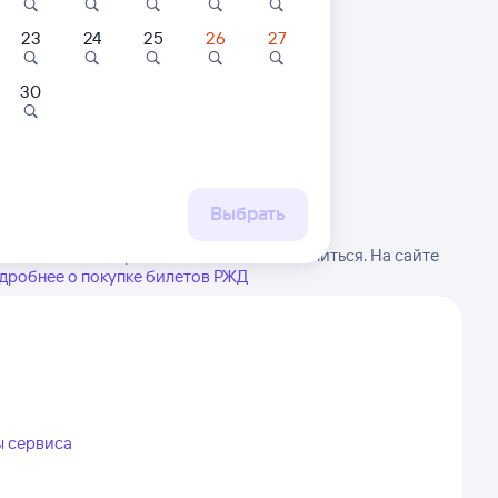
23
24
25
26
27
30
 маршруту
бытия, либо посмотрите
рт
Выбрать
атите внимание, расписание может измениться. На сайте
дробнее о покупке билетов РЖД
ы сервиса