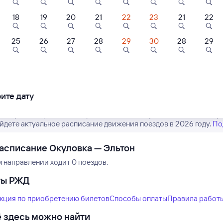
18
19
20
21
22
23
21
22
25
26
27
28
29
30
28
29
Нет рейсов по этому
Измените место отправления или при
другой транспо
ите дату
 актуальное расписание рейсов РЖД из Окуловки в Эльтон. Обр
айдете актуальное расписание движения поездов в 2026 году.
По
асписание Окуловка — Эльтон
м направлении ходит 0 поездов.
ты РЖД
кция по приобретению билетов
Способы оплаты
Правила работ
 здесь можно найти