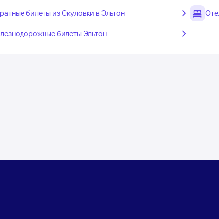
ратные билеты из Окуловки в Эльтон
Оте
лезнодорожные билеты Эльтон