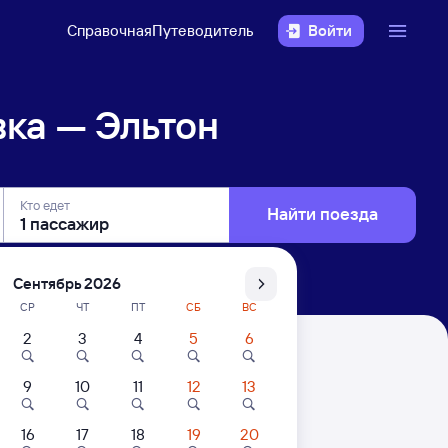
Справочная
Путеводитель
Войти
ка — Эльтон
Кто едет
Найти поезда
Сентябрь 2026
СР
ЧТ
ПТ
СБ
ВС
2
3
4
5
6
9
10
11
12
13
16
17
18
19
20