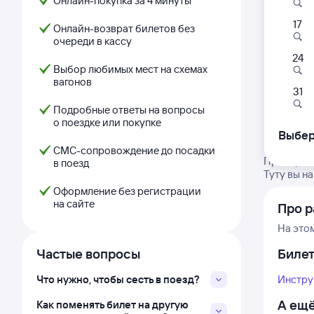
Онлайн-покупка за 4 минуты
17
Онлайн-возврат билетов без
очереди в кассу
24
Выбор любимых мест на схемах
вагонов
31
Подробные ответы на вопросы
о поездке или покупке
Выбер
СМС-сопровождение до посадки
Проверьте
в поезд
Туту вы н
Оформление без регистрации
на сайте
Про р
На это
Частые вопросы
Биле
Что нужно, чтобы сесть в поезд?
Инстру
А ещё
Как поменять билет на другую