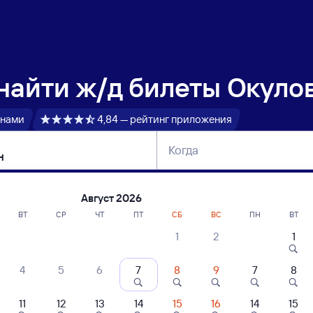
 найти
ж/д билеты Окулов
 нами
4,84 — рейтинг приложения
Когда
тербург
Москва
Сегодня
Завтра
Август 2026
ВТ
СР
ЧТ
ПТ
СБ
ВС
ПН
ВТ
1
2
1
сание поездов Окуловка — Эльтон
4
5
6
7
8
9
7
8
11
12
13
14
15
16
14
15