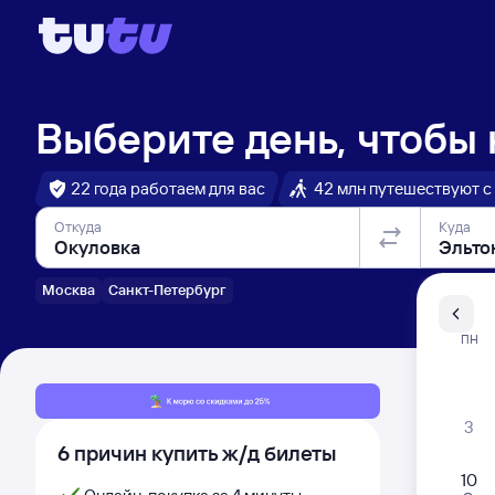
Выберите день, чтобы
22 года работаем для вас
42 млн путешествуют с
Откуда
Куда
Москва
Санкт-Петербург
Санкт-Пе
ПН
Распи
3
6 причин купить ж/д билеты
10