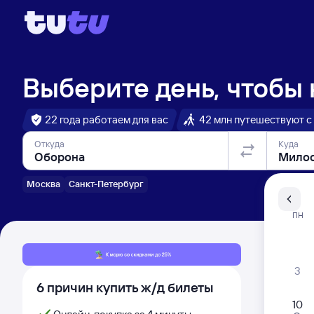
Выберите день, чтобы
22 года работаем для вас
42 млн путешествуют с
Откуда
Куда
Москва
Санкт-Петербург
Санкт-Пе
ПН
Распи
3
6 причин купить ж/д билеты
10