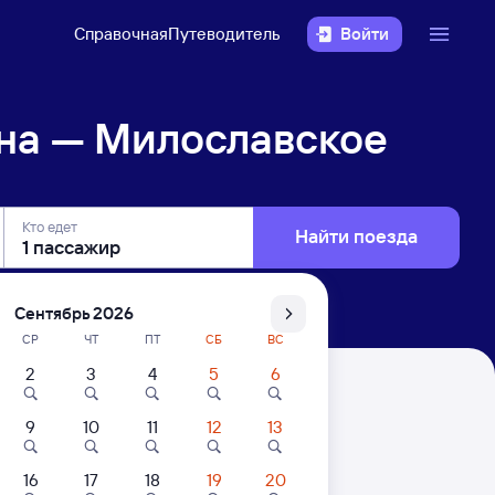
Справочная
Путеводитель
Войти
на — Милославское
Кто едет
Найти поезда
Сентябрь 2026
СР
ЧТ
ПТ
СБ
ВС
2
3
4
5
6
ое
9
10
11
12
13
16
17
18
19
20