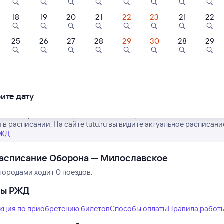
18
19
20
21
22
23
21
22
25
26
27
28
29
30
28
29
Нет рейсов по этому
Измените место отправления или при
другой транспо
ите дату
ремя отправления и прибытия пассажирских поездов РЖД из Об
 в расписании. На сайте tutu.ru вы видите актуальное расписани
РЖД
расписание Оборона — Милославское
городами ходит 0 поездов.
ты РЖД
кция по приобретению билетов
Способы оплаты
Правила работ