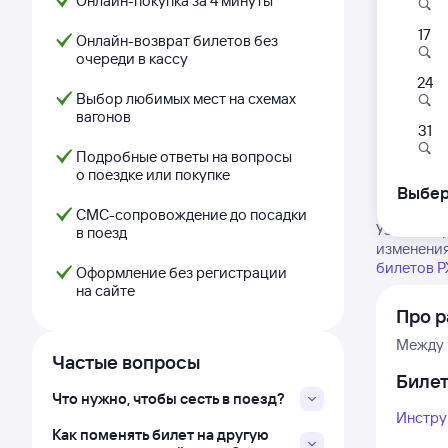
Онлайн-покупка за 4 минуты
17
Онлайн-возврат билетов без
очереди в кассу
24
Выбор любимых мест на схемах
вагонов
31
Подробные ответы на вопросы
о поездке или покупке
Выбер
СМС-сопровождение до посадки
Узнайте в
в поезд
изменения
билетов 
Оформление без регистрации
на сайте
Про 
Между 
Частые вопросы
Биле
Что нужно, чтобы сесть в поезд?
Инстру
Как поменять билет на другую