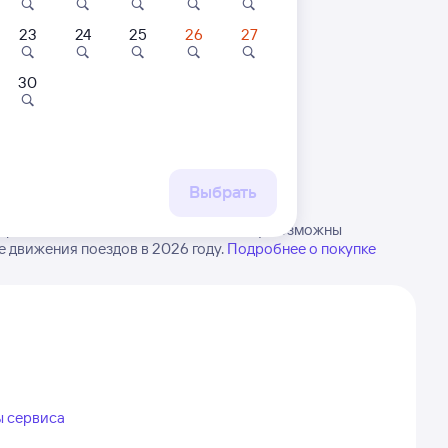
23
24
25
26
27
30
 маршруту
бытия, либо посмотрите
рт
Выбрать
ороны в Милославское. Имейте в виду, возможны
е движения поездов в 2026 году.
Подробнее о покупке
ы сервиса