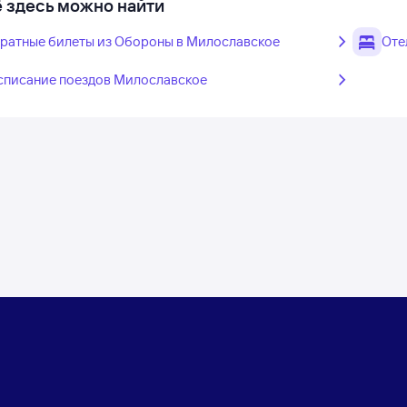
 здесь можно найти
ратные билеты из Обороны в Милославское
Оте
списание поездов Милославское