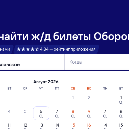
 найти
ж/д билеты Оборо
 нами
4,84 — рейтинг приложения
Когда
тербург
Москва
Сегодня
Завтра
Август 2026
ВТ
СР
ЧТ
ПТ
СБ
ВС
ПН
ВТ
1
2
1
сание поездов Оборона — Милославск
4
5
6
7
8
9
7
8
11
12
13
14
15
16
14
15