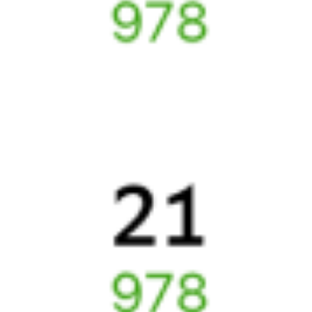
Частые вопросы
Что нужно, чтобы сесть в поезд?
Как поменять билет на другую дату или на другой поезд?
Как вернуть билет?
Что делать, если ошибся при вводе данных пассажира?
Как перевезти животное в поезде?
Как получить отчетные документы для бухгалтерии?
Что делать, если оплата не проходит?
Билеты РЖД
Вы можете заказать электронный жд билет и
железнодорожный билет на бланке РЖД.
Если вас интересует цена билета на поезд от
Оби