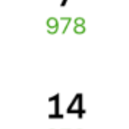
о покупке билетов РЖД
А ещё здесь можно найти
Обратные билеты из Оби в Новокасторное
Авиабилеты
Обь
→
Новокасторное
Отели
Купить билеты на поезд в
Новокасторное
6 причин купить ж/д билеты именно здесь
Онлайн-покупка за 4 минуты
Онлайн-возврат билетов без очереди в кассу
Выбор любимых мест на схемах вагонов
Подробные ответы на вопросы о поездке или покупке
СМС-сопровождение до посадки в поезд
Оформление без регистрации на сайте