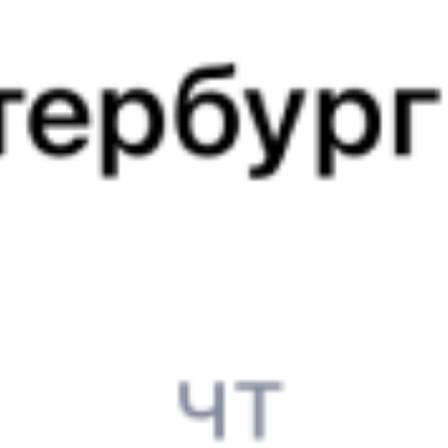
Выбрать дату
092И + 123Н
15 983 ₽
поездки
от
138*Е
123Н
19:01
00:05
1 пересадка
Обь
Новокасторное
,
14 ч 4 м
Касторная-Новая
4 д 9 ч 4 м в пути
Выбрать дату
137Е + 123Н
15 937 ₽
поездки
от
327Н
123Н
19:26
00:05
1 пересадка
Обь
Новокасторное
,
14 ч 8 м
Касторная-Новая
4 д 8 ч 39 м в пути
Выбрать дату
327Н + 123Н
13 110 ₽
поездки
от