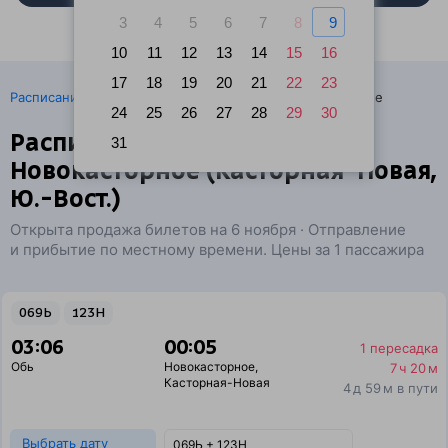
3
4
5
6
7
8
9
10
11
12
13
14
15
16
17
18
19
20
21
22
23
·
Расписание поездов
Ж/д билеты Обь → Новокасторное
24
25
26
27
28
29
30
Расписание поездов Обь —
31
Новокасторное (Касторная-Новая,
Ю.-Вост.)
Открыта продажа билетов на 6 ноября · Отправление
и прибытие по местному времени. Цены за 1 пассажира
069Ь
123Н
03:06
00:05
1 пересадка
Обь
Новокасторное
,
7 ч 20 м
Касторная-Новая
4 д 59 м в пути
Выбрать дату
069Ь + 123Н