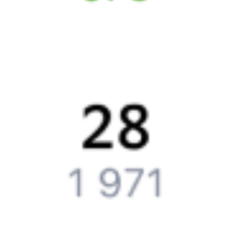
до
Новокасторного
, то укажите дату поездки. При этом
вы увидите стоимость билетов во всех доступных вагонах
(плацкарт, купе и др.) и сможете купить жд билеты
Обь
–
Новокасторное
онлайн.
Инструкция по приобретению билетов
Способы оплаты
Правила работы сервиса
Путешественникам
Справочная
Путеводитель по странам
Бонусная программа
Подарочные сертификаты
Компания
История Туту.ру