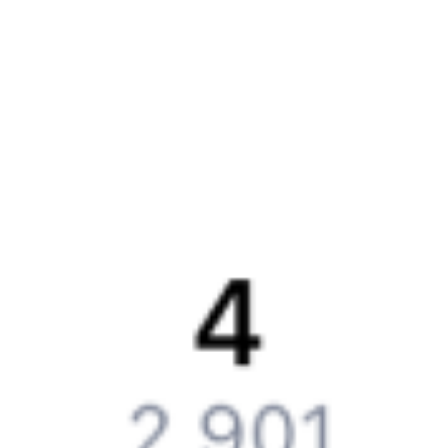
Вакансии
Обратная связь
Контактная информация
Партнерам
Реклама на Туту.ру
Партнерская программа
Загрузите в
App Store
Загрузите в
Google Play
Загрузите в
AppGallery
Загрузите в
RuStore