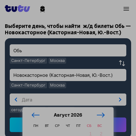
!
!
Выберите день, чтобы найти
ж/д билеты Обь —
Новокасторное (Касторная-Новая, Ю.-Вост.)
Санкт-Петербург
Москва
Санкт-Петербург
Москва
сегодня
завтра
послезавтра
Август 2026
Найти ж/д билеты
ПН
ВТ
СР
ЧТ
ПТ
СБ
ВС
1
2