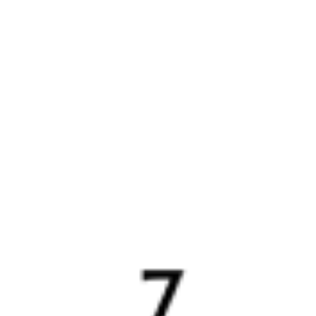
107Н
123Н
23:35
00:05
1 пересадка
Обь
Новокасторное
,
1 д 10 ч 30 м
Касторная-Новая
5 д 4 ч 30 м в пути
Выбрать дату
107Н + 123Н
14 039 ₽
поездки
от
Найдём билет на поезд за вас
Даже если сейчас нет мест
Искать билеты
Узнайте расписание движения пассажирских поездов РЖД
из Оби в Новокасторное. Будьте внимательны, расписание
может измениться. На этой странице вы видите актуальное
расписание движения поездов в 2026 году.
Подробнее