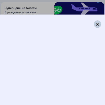
Суперцены на билеты
В разделе приложения
«Это выгодно!»
Скачать приложение
097Э
123Н
09:43
00:05
1 пересадка
Обь
Новокасторное
,
23 ч 50 м
Касторная-Новая
4 д 18 ч 22 м в пути
Выбрать дату
097Э + 123Н
14 094 ₽
поездки
от
059Н
123Н
09:43
00:05
1 пересадка
Обь
Новокасторное
,
1 ч
Касторная-Новая
3 д 18 ч 22 м в пути