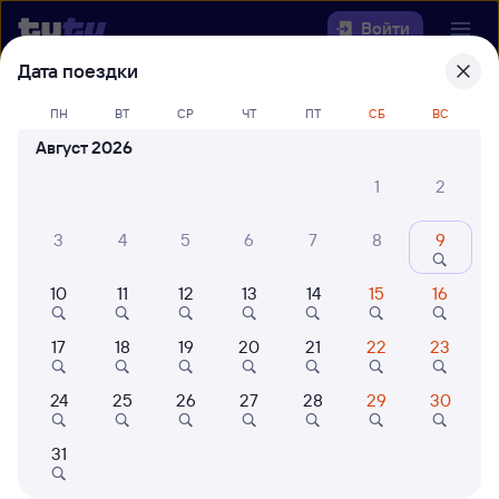
Войти
Дата поездки
Выберите день, чтобы найти
ж/д
ПН
ВТ
СР
ЧТ
ПТ
СБ
ВС
билеты Обь — Ангарск
Август 2026
Откуда
1
2
Куда
3
4
5
6
7
8
9
10
11
12
13
14
15
16
Когда
17
18
19
20
21
22
23
Кто едет
24
25
26
27
28
29
30
Найти поезда
31