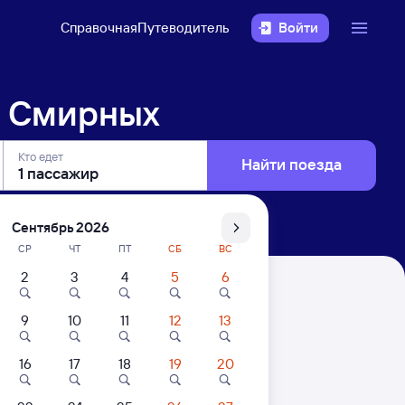
Справочная
Путеводитель
Войти
— Смирных
Кто едет
Найти поезда
Сентябрь 2026
СР
ЧТ
ПТ
СБ
ВС
2
3
4
5
6
9
10
11
12
13
16
17
18
19
20