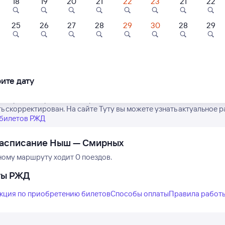
18
19
20
21
22
23
21
22
25
26
27
28
29
30
28
29
Нет рейсов по этому
Измените место отправления или при
другой транспо
ите дату
е время отправления и прибытия поездов дальнего следования 
ь скорректирован. На сайте Туту вы можете узнать актуальное р
 билетов РЖД
расписание Ныш — Смирных
ному маршруту ходит 0 поездов.
ты РЖД
кция по приобретению билетов
Способы оплаты
Правила работ