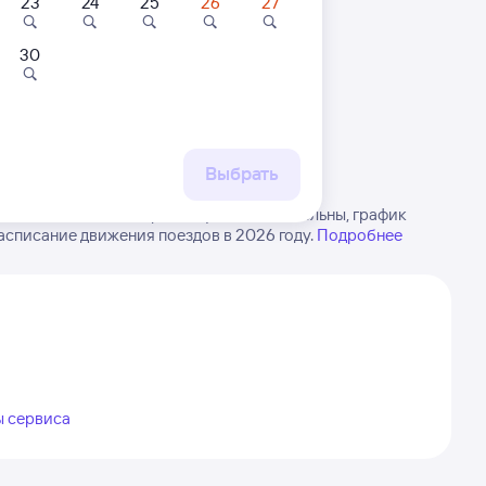
23
24
25
26
27
30
 маршруту
бытия, либо посмотрите
рт
Выбрать
РЖД из Ныша в Смирных. Будьте внимательны, график
асписание движения поездов в 2026 году.
Подробнее
ы сервиса