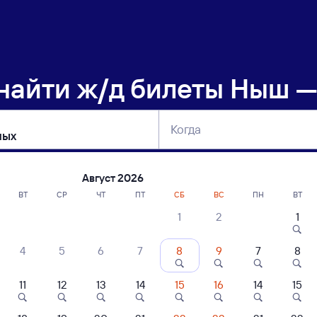
 найти
ж/д билеты Ныш 
Когда
тербург
Москва
Сегодня
Завтра
Август 2026
ВТ
СР
ЧТ
ПТ
СБ
ВС
ПН
ВТ
1
2
1
сание поездов Ныш — Смирных
4
5
6
7
8
9
7
8
11
12
13
14
15
16
14
15