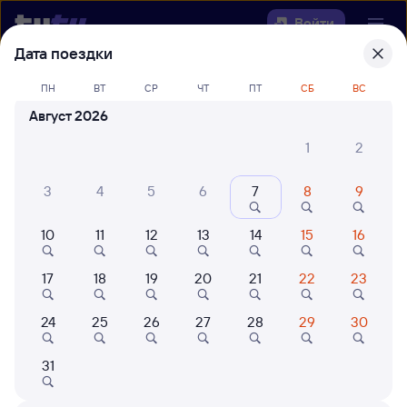
Войти
Дата поездки
Выберите день, чтобы найти
ж/д
ПН
ВТ
СР
ЧТ
ПТ
СБ
ВС
билеты Ныш — Победино
Август 2026
22 года работаем для вас
42 млн путешествуют с на
1
2
Откуда
3
4
5
6
7
8
9
Куда
10
11
12
13
14
15
16
Когда
17
18
19
20
21
22
23
Кто едет
24
25
26
27
28
29
30
31
Найти поезда