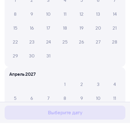
1
2
3
4
5
6
7
8
9
10
11
12
13
14
15
16
17
18
19
20
21
22
23
24
25
26
27
28
29
30
31
Апрель 2027
1
2
3
4
Мы используем cookies для более удобной работы
с сайтом.
Подробнее
5
6
7
8
9
10
11
Соглашаюсь
12
13
14
15
16
17
18
Выберите дату
19
20
21
22
23
24
25