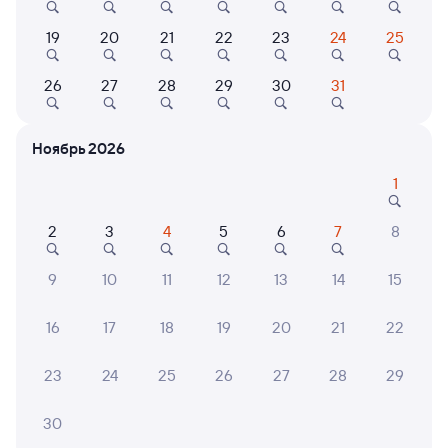
Выбор любимых мест на схемах вагонов
19
20
21
22
23
24
25
Подробные ответы на вопросы о поездке или
покупке
26
27
28
29
30
31
СМС-сопровождение до посадки в поезд
Ноябрь 2026
Оформление без регистрации на сайте
1
Частые вопросы
2
3
4
5
6
7
8
Что нужно, чтобы сесть в поезд?
9
10
11
12
13
14
15
Как поменять билет на другую дату или
на другой поезд?
16
17
18
19
20
21
22
Как вернуть билет?
23
24
25
26
27
28
29
Что делать, если ошибся при вводе данных
пассажира?
30
Как перевезти животное в поезде?