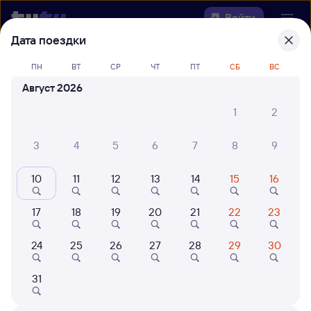
Войти
Дата поездки
Выберите день, чтобы найти
ж/д
ПН
ВТ
СР
ЧТ
ПТ
СБ
ВС
билеты Ныш — Буюклы
Август 2026
Откуда
1
2
Куда
3
4
5
6
7
8
9
10
11
12
13
14
15
16
Когда
17
18
19
20
21
22
23
Кто едет
24
25
26
27
28
29
30
Найти поезда
31