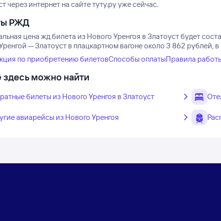
т через интернет на сайте туту.ру уже сейчас.
ты РЖД
ьная цена жд билета из Нового Уренгоя в Златоуст будет соста
ренгой — Златоуст в плацкартном вагоне около 3 862 рублей, в
кция по приобретению билетов
Способы оплаты
Правила работ
 здесь можно найти
ратные билеты из Нового Уренгоя в Златоуст
Оте
угие авиарейсы из Нового Уренгоя
Рас