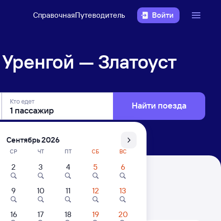
Справочная
Путеводитель
Войти
Уренгой — Златоуст
Кто едет
Найти поезда
Сентябрь 2026
СР
ЧТ
ПТ
СБ
ВС
2
3
4
5
6
ст
9
10
11
12
13
. Цены за 1 пассажира
16
17
18
19
20