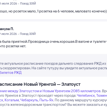
0 июля 2026 • Поезд 331Й
ошо, но розеток мало, 1 розетка на 6 человек, маловато конечно)
ануза П.
9 июля 2026 • Поезд 331Й
а была приятной.Проводница очень хорошая.В вагоне и туалете 
что розетки нет.
е актуальное расписание поездов дальнего следования РЖД из Н
ь скорректирован. На сайте туту.ру вы увидите актуальное расп
 билетов РЖД
асписание Новый Уренгой — Златоуст
яние между Златоустом и Новым Уренгоем 2085 километров
.
Вр
го Уренгоя в Златоуст проходят через города:
Челябинск
,
Тюмен
ск
,
Когалым
,
Чебаркуль
,
Пыть-Ях
.
По данному маршруту курсирует
тоуста железнодорожным транспортом? Вы можете заказать и ку