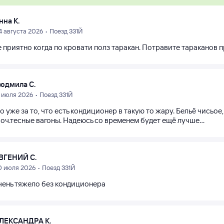
нна К.
4 августа 2026 • Поезд 331Й
е приятно когда по кровати полз таракан. Потравите тараканов 
юдмила С.
1 июля 2026 • Поезд 331Й
 уже за то, что есть кондиционер в такую то жару. Бельё чисьо
оч.тесные вагоны. Надеюсь со временем будет ещё лучше...
ВГЕНИЙ С.
0 июля 2026 • Поезд 331Й
чень тяжело без кондиционера
ЛЕКСАНДРА К.