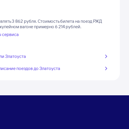
влять 3 862 рубля.
Стоимость билета на поезд РЖД
 купейном вагоне примерно 6 214 рублей.
ы сервиса
ли Златоуста
писание поездов до Златоуста