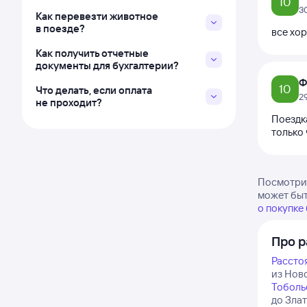
10
3
Как перевезти животное
в поезде?
все хор
Как получить отчетные
документы для бухгалтерии?
Ф
10
Что делать, если оплата
2
не проходит?
Поездк
только 
Посмотрит
может быт
о покупке
Про р
Рассто
из Ново
Тоболь
до Зла