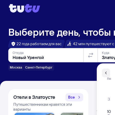
Выберите день, чтобы
22 года работаем для вас
42 млн путешествуют с
Откуда
Куда
Москва
Санкт-Петербург
Санкт-Пе
ПН
Распи
Отели в Златоусте
Все
3
Путешественникам нравятся эти
Расписа
варианты
Открыта про
10