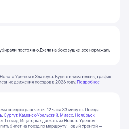
убирали постоянно.Ехала на боковушке ,все норм,жаль
ового Уренгоя в Златоуст. Будьте внимательны, график
исание движения поездов в 2026 году.
Подробнее
емя поездки равняется 42 часа 33 минуты.
Поезда
ь
,
Сургут
,
Каменск-Уральский
,
Миасс
,
Ноябрьск
,
 1 поезд.
Ищете, как доехать из Нового Уренгоя
пить билет на поезд по маршруту Новый Уренгой —