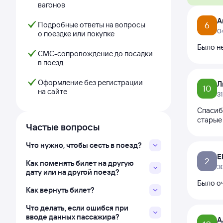
вагонов
А
Подробные ответы на вопросы
6
0
о поездке или покупке
Было н
СМС-сопровождение до посадки
в поезд
Оформление без регистрации
Л
10
на сайте
3
Спасибо
старые 
Частые вопросы
Что нужно, чтобы сесть в поезд?
Е
2
Как поменять билет на другую
3
дату или на другой поезд?
Было о
Как вернуть билет?
Что делать, если ошибся при
вводе данных пассажира?
А