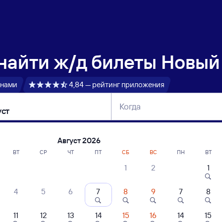
 найти
ж/д билеты Новый 
 нами
4,84 — рейтинг приложения
Когда
тербург
Москва
Сегодня
Завтра
Август 2026
ВТ
СР
ЧТ
ПТ
СБ
ВС
ПН
ВТ
1
2
1
сание поездов Новый Уренгой — Златоу
4
5
6
7
8
9
7
8
ние поездов Златоуст — Новый Уренгой
дажа билетов на 4 ноября. Отправление и прибытие по местному времени
11
12
13
14
15
16
14
15