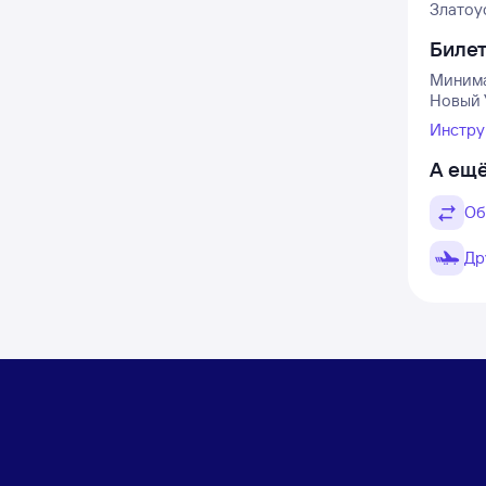
Златоус
Биле
Минимал
Новый У
Инстру
А ещё
Об
Др