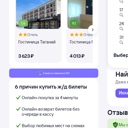
17
331Й
22:1
7,6
9,1
24
Отель
Отель
Оте
Новый 
31
Гостиница Таганай
Гостиница Парус
Гос
По
Дни с
Выбер
3 ⁠623 ⁠₽
4 ⁠013 ⁠₽
2 ⁠
Най
Даже 
6 причин купить ж/д билеты
Иск
Онлайн-покупка за 4 минуты
Онлайн-возврат билетов без
Отзыв
очереди в кассу
Мы о
Выбор любимых мест на схемах