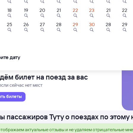
18
19
20
21
22
23
21
22
Проходящий
1 д 18 ч 33 м в пути
5
16:48
7,8
8,8
25
26
27
28
29
30
28
29
ль
Отель
Отель
Уренгой
Зл
тевой дом на
Отель гостиница
Бушуевъ
дольской
Металлург
ледования
ближайшие: 7, 8, 9 августа
Ма
ите дату
700 ⁠₽
1 ⁠836 ⁠₽
3 ⁠703 ⁠₽
дём билет на поезд за вас
если сейчас нет мест
ать билеты
ы пассажиров Туту о поездах по этому
тображаем актуальные отзывы и не удаляем отрицательные мн