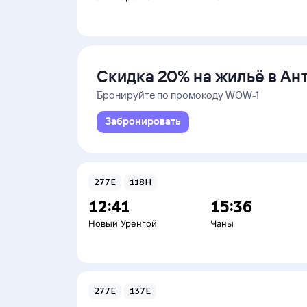
Скидка 20% на жильё в Ан
и Даламане
Бронируйте по промокоду WOW-1
Забронировать
277Е
118Н
12:41
15:36
Новый Уренгой
Чаны
277Е
137Е