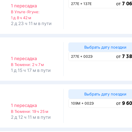
7 06
от
277Е + 137Е
1 пересадка
В Ульте-Ягуне:
1 д 8 ч 42 м
2 д 23 ч 11 м в пути
Выбрать дату поездки
7 38
от
277Е + 002Э
1 пересадка
В Тюмени:
2 ч 7 м
1 д 15 ч 17 м в пути
Выбрать дату поездки
9 60
от
109М + 002Э
1 пересадка
В Тюмени:
19 ч 25 м
2 д 12 ч 11 м в пути