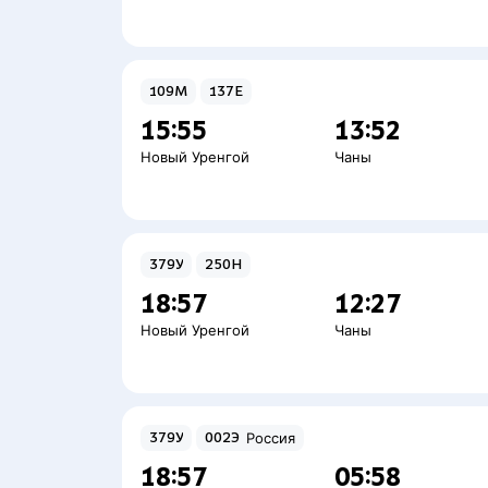
109М
137Е
15:55
13:52
Новый Уренгой
Чаны
379У
250Н
18:57
12:27
Новый Уренгой
Чаны
379У
002Э
Россия
18:57
05:58