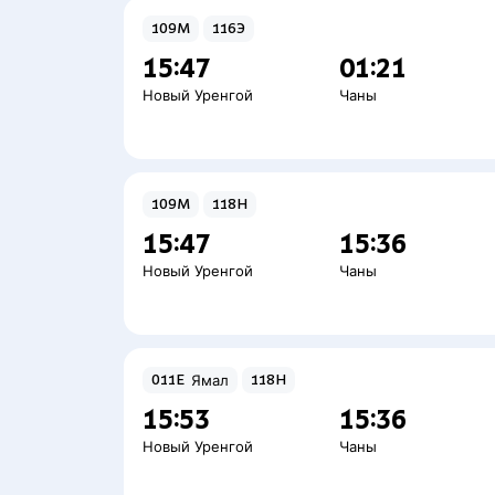
109М
116Э
15:47
01:21
Новый Уренгой
Чаны
109М
118Н
15:47
15:36
Новый Уренгой
Чаны
011Е
Ямал
118Н
15:53
15:36
Новый Уренгой
Чаны