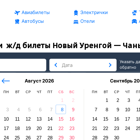
Авиабилеты
Электрички
Автобусы
Отели
и
ж/д билеты Новый Уренгой — Чан
Указать д
обратно
тербург
сегодня
завтра
Август 2026
Сентябрь 20
послезавтра
ПН
ВТ
СР
ЧТ
ПТ
СБ
ВС
ПН
ВТ
СР
ЧТ
П
1
2
1
2
3
3
4
5
6
7
8
9
7
8
9
10
1
→ Чаны
10
11
12
13
14
15
16
14
15
16
17
1
й Уренгой — Чаны
17
18
19
20
21
22
23
21
22
23
24
2
равление и прибытие по местному времени. Цены за 1 пасса
24
25
26
27
28
29
30
28
29
30