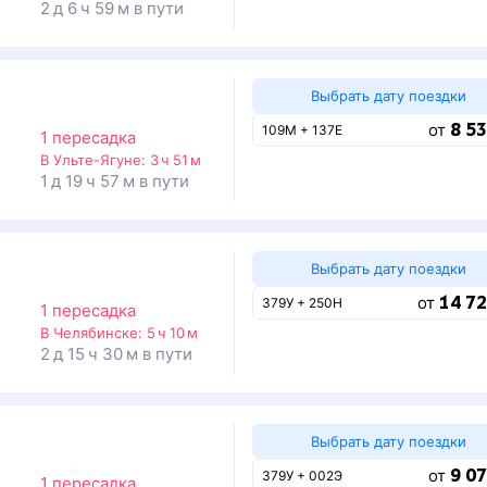
2 д 6 ч 59 м в пути
Выбрать дату поездки
8 53
от
109М + 137Е
1 пересадка
В Ульте-Ягуне:
3 ч 51 м
1 д 19 ч 57 м в пути
Выбрать дату поездки
14 72
от
379У + 250Н
1 пересадка
В Челябинске:
5 ч 10 м
2 д 15 ч 30 м в пути
Выбрать дату поездки
9 07
от
379У + 002Э
1 пересадка