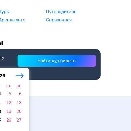
Туры
Путеводитель
Аренда авто
Справочная
ы
ату
Найти ж/д билеты
26
Т
СБ
ВС
4
5
6
1
12
13
8
19
20
5
26
27
жира