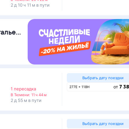
2 д 10 ч 11 м в пути
талье
Выбрать дату поездки
7 38
от
277Е + 118Н
1 пересадка
В Тюмени:
11 ч 44 м
2 д 55 м в пути
Выбрать дату поездки