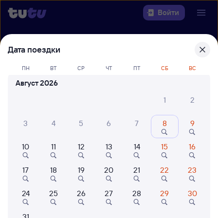
Войти
Выберите день, чтобы найти
ж/д
Дата поездки
билеты Новосибирск — Сочи
ПН
ВТ
СР
ЧТ
ПТ
СБ
ВС
Откуда
Август 2026
1
2
Куда
3
4
5
6
7
8
9
Когда
10
11
12
13
14
15
16
Кто едет
17
18
19
20
21
22
23
Найти поезда
24
25
26
27
28
29
30
31