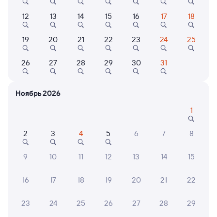
12
13
14
15
16
17
18
Самый быстрый
216Н
Проходящий
7,5
19
20
21
22
23
24
25
3 д 9 ч 56 м в пути
22:54
04:50
26
27
28
29
30
31
Новосибирск-Главный
Сочи
Новосибирск
в Адлер
Ноябрь 2026
из Барнаула
1
Дни следования
ближайшие: 9, 11, 13 августа
Маршрут
2
3
4
5
6
7
8
Купе
Плацкарт
от
8 ⁠821 ⁠₽
от
11 ⁠320 ⁠₽
9
10
11
12
13
14
15
Выберите дату
16
17
18
19
20
21
22
Самый быстрый
115И
Проходящий
8,4
23
24
25
26
27
28
29
3 д 9 ч 56 м в пути