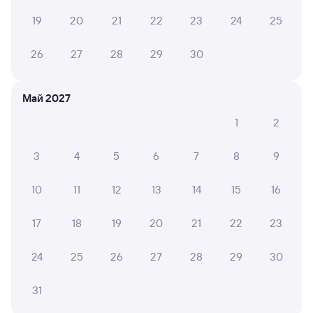
19
20
21
22
23
24
25
Выберите дату
26
27
28
29
30
269Ь
Проходящий
8
4 д 12 ч в пути
Май 2027
23:23
07:23
1
2
Новосибирск-Главный
Сочи
Новосибирск
в Адлер
3
4
5
6
7
8
9
из Читы-2
Дни следования
ближайшие: 8, 10, 13 августа
Маршрут
10
11
12
13
14
15
16
Плацкарт
Купе
17
18
19
20
21
22
23
от
10 ⁠475 ⁠₽
от
11 ⁠805 ⁠₽
Выберите дату
24
25
26
27
28
29
30
31
Найдём билет на поезд за вас