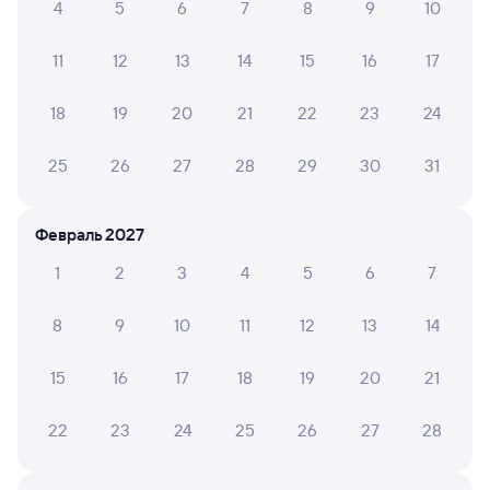
4
5
6
7
8
9
10
3 д 9 ч 56 м в пути
22:54
04:50
11
12
13
14
15
16
17
Новосибирск-Главный
Сочи
Новосибирск
в Адлер
18
19
20
21
22
23
24
из Томска-2
25
26
27
28
29
30
31
Дни следования
ближайшие: 8, 10, 12 августа
Маршрут
Купе
Плацкарт
СВ
Февраль 2027
от
9 ⁠666 ⁠₽
от
11 ⁠320 ⁠₽
от
41 ⁠340 ⁠₽
1
2
3
4
5
6
7
Выберите дату
8
9
10
11
12
13
14
273И
Проходящий
7,7
15
16
17
18
19
20
21
3 д 12 ч в пути
23:23
07:23
22
23
24
25
26
27
28
Новосибирск-Главный
Сочи
Новосибирск
в Адлер