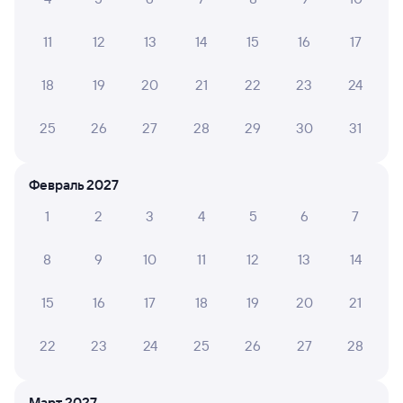
21 ч 40 м в пути
21:20
19:00
11
12
13
14
15
16
17
Новороссийск
Москва Казанская
Москва
18
19
20
21
22
23
24
Дни следования
ближайшие: 7, 8, 9 августа
Маршрут
25
26
27
28
29
30
31
Купе
Плацкарт
СВ
Люкс
от
от
от
4 ⁠532 ⁠₽
от
4 ⁠923 ⁠₽
20 ⁠554 ⁠₽
48 ⁠660 ⁠₽
Февраль 2027
Выберите дату
1
2
3
4
5
6
7
8
9
10
11
12
13
14
Найдём билет на поезд за вас
Даже если сейчас нет мест
15
16
17
18
19
20
21
Искать билеты
22
23
24
25
26
27
28
Отели в Москве
Все
Март 2027