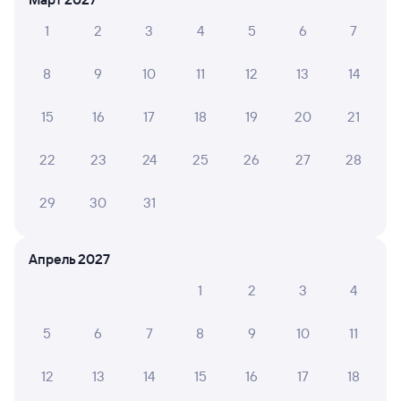
Путешественникам нравятся эти варианты
1
2
3
4
5
6
7
8
9
10
11
12
13
14
8,4
15
16
17
18
19
20
21
Отель
Квартира
Отель
22
23
24
25
26
27
28
Измайлово Бета
Апартаменты Радуга
Nabat
29
30
31
9 ⁠812 ⁠₽
2 ⁠692 ⁠₽
5 ⁠895
Апрель 2027
Отзывы пассажиров Туту о поездах
1
2
3
4
по этому направлению
5
6
7
8
9
10
11
Мы отображаем актуальные отзывы и не удаляем
отрицательные мнения
12
13
14
15
16
17
18