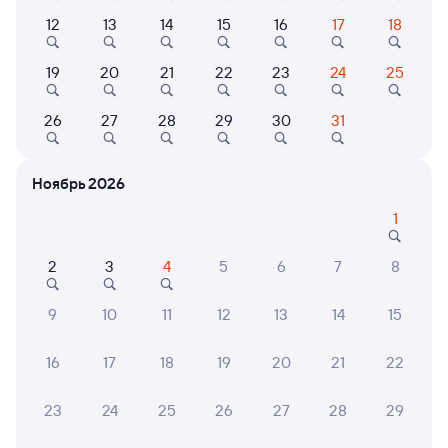
Выберите дату
12
13
14
15
16
17
18
19
20
21
22
23
24
25
266Э
Двухэтажный
7,9
26
27
28
29
30
31
1 д 3 ч 30 м в пути
16:55
20:25
Новороссийск
Москва Казанская
Ноябрь 2026
Москва
1
Дни следования
Маршрут
ближайшие: 25, 26, 27 октября
2
3
4
5
6
7
8
Купе
СВ
9
10
11
12
13
14
15
от
6 ⁠311 ⁠₽
от
23 ⁠758 ⁠₽
Выберите дату
16
17
18
19
20
21
22
23
24
25
26
27
28
29
250С
Двухэтажный
8,8