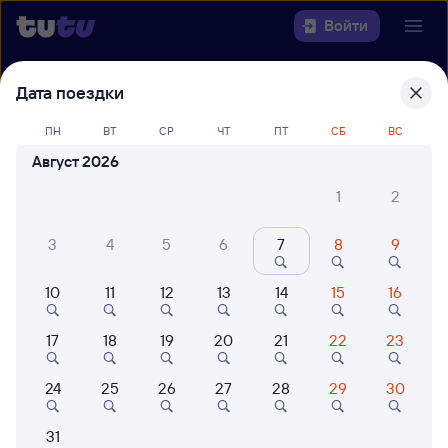
Войти
Выберите день, чтобы найти
ж/д
Дата поездки
билеты Новороссийск — Москва
ПН
ВТ
СР
ЧТ
ПТ
СБ
ВС
Казанская
Август 2026
22 года работаем для вас
42 млн путешествуют с на
1
2
Откуда
3
4
5
6
7
8
9
Куда
10
11
12
13
14
15
16
Когда
17
18
19
20
21
22
23
Кто едет
24
25
26
27
28
29
30
Найти поезда
31