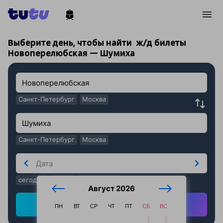
!
!
Выберите день, чтобы найти
ж/д билеты
Новоперелюбская — Шумиха
Санкт-Петербург
Москва
Санкт-Петербург
Москва
сегодня
завтра
послезавтра
Август 2026
Найти ж/д билеты
ПН
ВТ
СР
ЧТ
ПТ
СБ
ВС
1
2