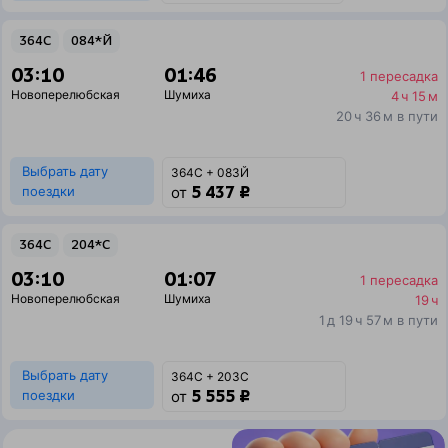
364С
084*Й
03:10
01:46
1 пересадка
Новоперелюбская
Шумиха
4 ч 15 м
20 ч 36 м в пути
Выбрать дату
364С + 083Й
5 437 ₽
поездки
от
364С
204*С
03:10
01:07
1 пересадка
Новоперелюбская
Шумиха
19 ч
1 д 19 ч 57 м в пути
Выбрать дату
364С + 203С
5 555 ₽
поездки
от