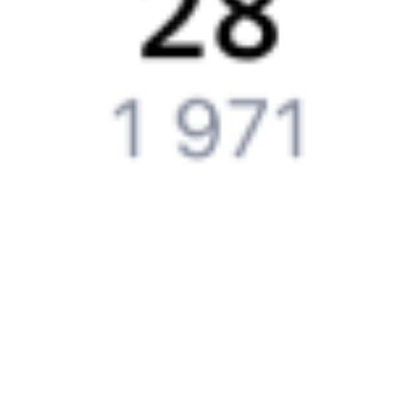
Путешественникам
Справочная
Путеводитель по странам
Бонусная программа
Подарочные сертификаты
Компания
История Туту.ру
Вакансии
Обратная связь
Контактная информация
Партнерам
Реклама на Туту.ру