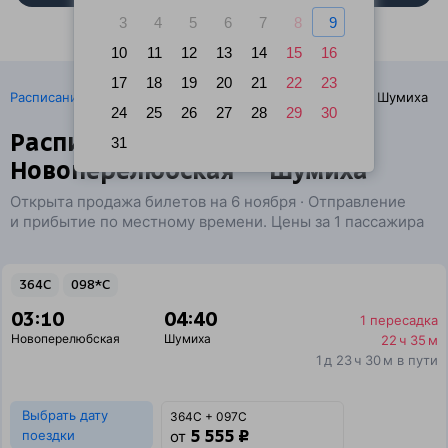
3
4
5
6
7
8
9
10
11
12
13
14
15
16
17
18
19
20
21
22
23
·
Расписание поездов
Ж/д билеты Новоперелюбская → Шумиха
24
25
26
27
28
29
30
Расписание поездов
31
Новоперелюбская — Шумиха
Открыта продажа билетов на 6 ноября · Отправление
и прибытие по местному времени. Цены за 1 пассажира
364С
098*С
03:10
04:40
1 пересадка
Новоперелюбская
Шумиха
22 ч 35 м
1 д 23 ч 30 м в пути
Выбрать дату
364С + 097С
5 555 ₽
поездки
от