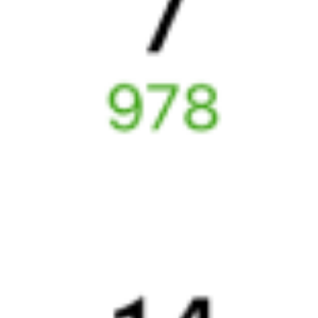
Выбрать дату
363У + 097С
4 126 ₽
поездки
от
Найдём билет на поезд за вас
Даже если сейчас нет мест
Искать билеты
Узнайте расписание движения пассажирских поездов РЖД
из Новоперелюбской в Шумиху. Будьте внимательны,
расписание может измениться. На этой странице вы видите
актуальное расписание движения поездов
в 2026 году.
Подробнее о покупке билетов РЖД
А ещё здесь можно найти
Обратные билеты из Новоперелюбской в Шумиху