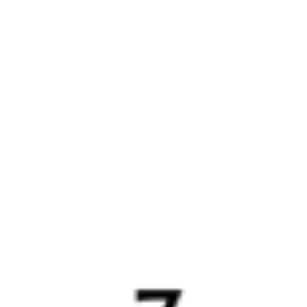
1 д 13 ч 48 м в пути
Выбрать дату
363У + 128Ы
6 021 ₽
поездки
от
363У
202*С
15:43
06:38
1 пересадка
Новоперелюбская
Шумиха
20 ч 37 м
12 ч 55 м в пути
Выбрать дату
363У + 201С
6 021 ₽
поездки
от
363У
098*С
15:43
04:40
1 пересадка
Новоперелюбская
Шумиха
21 ч 21 м
10 ч 57 м в пути