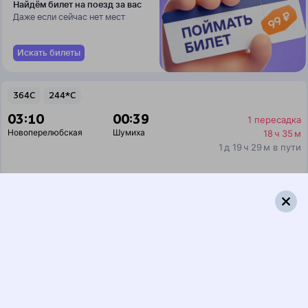
Найдём билет на поезд за вас
Даже если сейчас нет мест
Искать билеты
364С
244*С
03:10
00:39
1 пересадка
Новоперелюбская
Шумиха
18 ч 35 м
1 д 19 ч 29 м в пути
Выбрать дату
364С + 243С
5 555 ₽
поездки
от
364С
250Н
03:10
19:06
1 пересадка
Новоперелюбская
Шумиха
13 ч 7 м
1 д 13 ч 56 м в пути