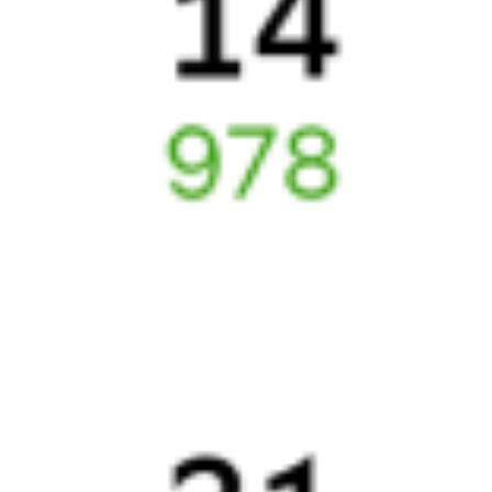
Отели Шумихи
Купить билеты на поезд до
Шумихи
6 причин купить ж/д билеты именно здесь
Онлайн-покупка за 4 минуты
Онлайн-возврат билетов без очереди в кассу
Выбор любимых мест на схемах вагонов
Подробные ответы на вопросы о поездке или покупке
СМС-сопровождение до посадки в поезд
Оформление без регистрации на сайте
Частые вопросы
Что нужно, чтобы сесть в поезд?