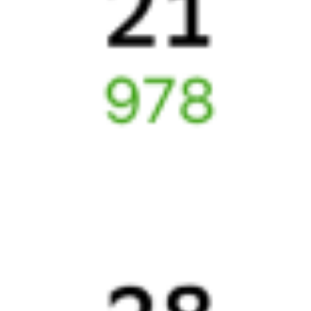
Как поменять билет на другую дату или на другой поезд?
Как вернуть билет?
Что делать, если ошибся при вводе данных пассажира?
Как перевезти животное в поезде?
Как получить отчетные документы для бухгалтерии?
Что делать, если оплата не проходит?
Билеты РЖД
Вы можете заказать электронный жд билет и
железнодорожный билет на бланке РЖД.
Если вас интересует цена билета на поезд от
Новоперелюбской
до
Шумихи
, то укажите дату поездки. При этом вы увидите
стоимость билетов во всех доступных вагонах (плацкарт, купе
и др.) и сможете купить жд билеты
Новоперелюбская
–
Шумиха
онлайн.
Инструкция по приобретению билетов
Способы оплаты
Правила работы сервиса