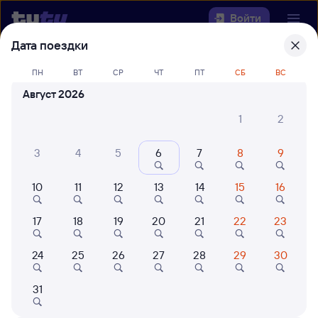
Войти
Дата поездки
Выберите день, чтобы найти
ж/д
ПН
ВТ
СР
ЧТ
ПТ
СБ
ВС
билеты Новоперелюбская — Хоста
Август 2026
22 года работаем для вас
42 млн путешествуют с на
1
2
Откуда
3
4
5
6
7
8
9
Куда
10
11
12
13
14
15
16
Когда
17
18
19
20
21
22
23
Кто едет
24
25
26
27
28
29
30
Найти поезда
31