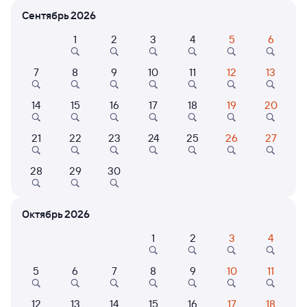
Сентябрь 2026
Расписание поездов
1
2
3
4
5
6
Новоперелюбская — Хоста
7
8
9
10
11
12
13
14
15
16
17
18
19
20
21
22
23
24
25
26
27
28
29
30
Нет рейсов по этому маршруту
Измените место отправления или прибытия, либо
посмотрите другой транспорт
Октябрь 2026
1
2
3
4
Отели в Хосте
Все
5
6
7
8
9
10
11
Путешественникам нравятся эти варианты
12
13
14
15
16
17
18