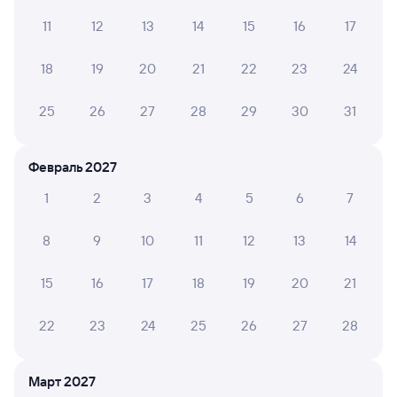
Поездка отличная, проводники суппер, 11 вагон на
11
12
13
14
15
16
17
высшем уровне, всю поездку был комфорт, чистота ,
порядок .
18
19
20
21
22
23
24
25
26
27
28
29
30
31
Виктор З.
2
20 июля 2026 • Поезд 127Ы
Февраль 2027
На стоянке закрыли Био туалет, вагон чистый
ухоженный ,локомотив вёл поезд на двойку
1
2
3
4
5
6
7
8
9
10
11
12
13
14
6 причин купить ж/д билеты
15
16
17
18
19
20
21
Онлайн-покупка за 4 минуты
22
23
24
25
26
27
28
Онлайн-возврат билетов без очереди в кассу
Выбор любимых мест на схемах вагонов
Март 2027