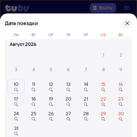
Войти
Дата поездки
Выберите день, чтобы найти
ж/д
ПН
ВТ
СР
ЧТ
ПТ
СБ
ВС
билеты Новокуйбышевская —
Август 2026
Возрождение
1
2
Откуда
3
4
5
6
7
8
9
Куда
10
11
12
13
14
15
16
Когда
17
18
19
20
21
22
23
Кто едет
24
25
26
27
28
29
30
Найти поезда
31