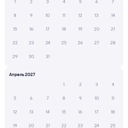
1
2
3
4
5
6
7
Обратные билеты из Новоильинского
в Черемхово
8
9
10
11
12
13
14
Отели
15
16
17
18
19
20
21
Купить билеты на поезд до Черемхово
22
23
24
25
26
27
28
29
30
31
Апрель 2027
1
2
3
4
5
6
7
8
9
10
11
12
13
14
15
16
17
18
19
20
21
22
23
24
25