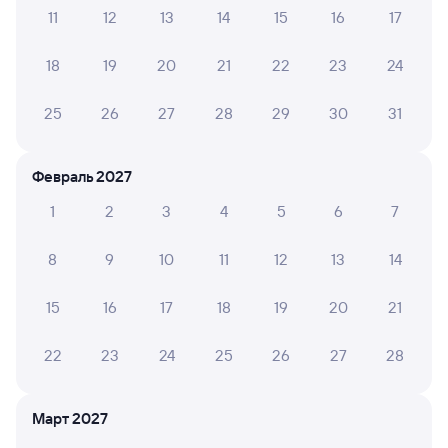
бухгалтерии?
11
12
13
14
15
16
17
Что делать, если оплата не проходит?
18
19
20
21
22
23
24
Проверьте маршрут рейсов РЖД из Новоильинского
25
26
27
28
29
30
31
в Черемхово. Обратите внимание, расписание может
измениться. На сайте TUTU вы сможете узнать актуальное
расписание движения поездов в 2026 году.
Подробнее
Февраль 2027
о покупке билетов РЖД
1
2
3
4
5
6
7
Про расписание Новоильинский —
Черемхово
8
9
10
11
12
13
14
На этом направлении курсирует 0 поездов.
15
16
17
18
19
20
21
Билеты РЖД
22
23
24
25
26
27
28
Инструкция по приобретению билетов
Способы оплаты
Правила работы сервиса
Март 2027
А ещё здесь можно найти