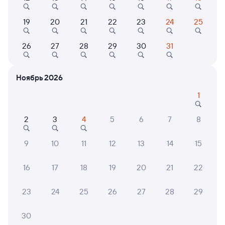
19
20
21
22
23
24
25
26
27
28
29
30
31
10
П
Отель
Квартира
Ноябрь 2026
Shelest
2-комнатная
в
Квартира
1
4 ⁠998 ⁠₽
2 ⁠600 ⁠₽
2
3
4
5
6
7
8
9
10
11
12
13
14
15
6 причин купить ж/д билеты
16
17
18
19
20
21
22
Онлайн-покупка за 4 минуты
23
24
25
26
27
28
29
Онлайн-возврат билетов без очереди в кассу
Выбор любимых мест на схемах вагонов
30