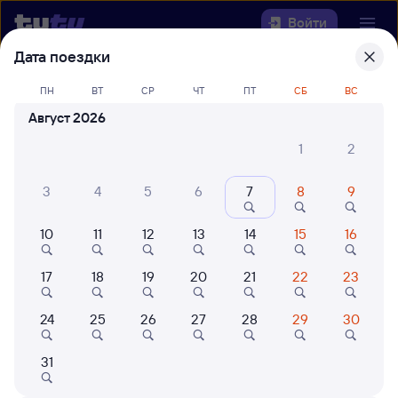
Войти
Дата поездки
Выберите день, чтобы найти
ж/д
ПН
ВТ
СР
ЧТ
ПТ
СБ
ВС
билеты Новоильинский —
Август 2026
Черемхово
1
2
22 года работаем для вас
42 млн путешествуют с на
3
4
5
6
7
8
9
Откуда
Куда
10
11
12
13
14
15
16
17
18
19
20
21
22
23
Когда
24
25
26
27
28
29
30
Кто едет
31
Найти поезда