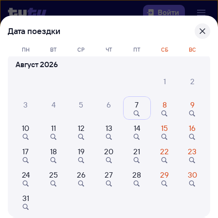
Войти
Дата поездки
Выберите день, чтобы найти
ж/д
ПН
ВТ
СР
ЧТ
ПТ
СБ
ВС
билеты Новочунка — Владимир
Август 2026
22 года работаем для вас
42 млн путешествуют с на
1
2
Откуда
3
4
5
6
7
8
9
Куда
10
11
12
13
14
15
16
Когда
17
18
19
20
21
22
23
Кто едет
24
25
26
27
28
29
30
Найти поезда
31