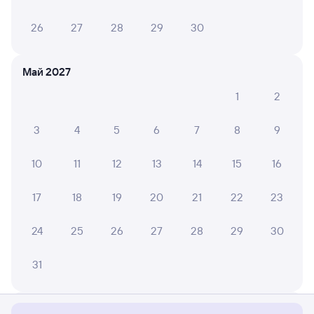
26
27
28
29
30
Май 2027
1
2
3
4
5
6
7
8
9
10
11
12
13
14
15
16
17
18
19
20
21
22
23
24
25
26
27
28
29
30
Мы используем cookies для более удобной работы
31
с сайтом.
Подробнее
Соглашаюсь
Июнь 2027