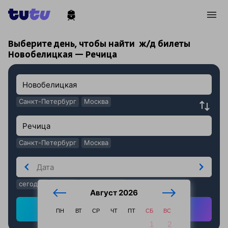
!
!
Выберите день, чтобы найти
ж/д билеты
Новобелицкая — Речица
Санкт-Петербург
Москва
Санкт-Петербург
Москва
сегодня
завтра
послезавтра
Август 2026
Найти ж/д билеты
ПН
ВТ
СР
ЧТ
ПТ
СБ
ВС
1
2