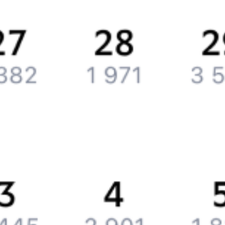
Обратная связь
Контактная информация
Партнерам
Реклама на Туту.ру
Партнерская программа
Загрузите в
App Store
Загрузите в
Google Play
Загрузите в
AppGallery
Загрузите в
RuStore