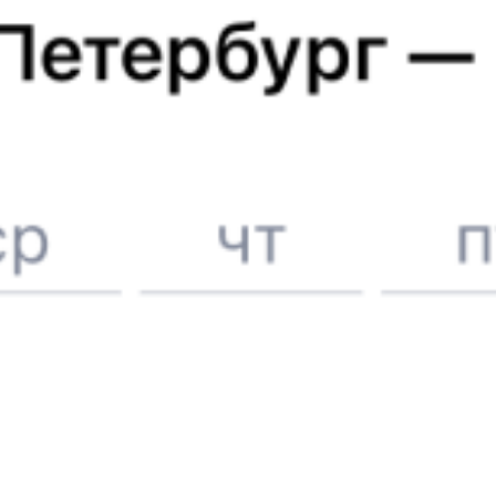
ЖД билеты в
Речицу
6 причин купить ж/д билеты именно здесь
Онлайн-покупка за 4 минуты
Онлайн-возврат билетов без очереди в кассу
Выбор любимых мест на схемах вагонов
Подробные ответы на вопросы о поездке или покупке
СМС-сопровождение до посадки в поезд
Оформление без регистрации на сайте
Частые вопросы
Что нужно, чтобы сесть в поезд?
Как поменять билет на другую дату или на другой поезд?