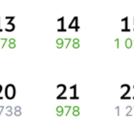
Про расписание Новобелицкая — Речица
По этому направлению курсирует 0 поездов.
Ищете как добраться из
Гомеля
до
Речицы
или как доехать на
поезде?
Спешите заказать и купить железнодорожный билет по
маршруту
Гомель
–
Речица
через интернет прямо сейчас.
Путешественникам
Справочная
Путеводитель по странам
Бонусная программа
Подарочные сертификаты
Компания
История Туту.ру
Вакансии