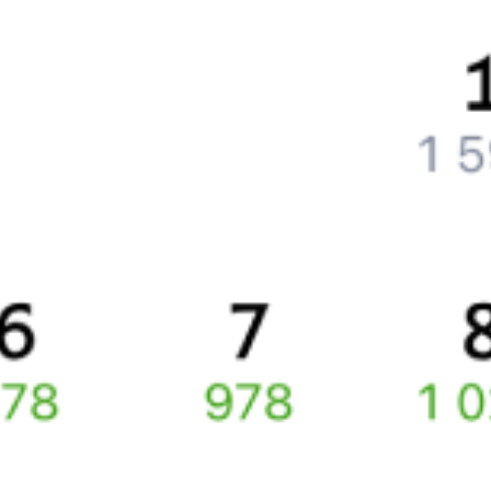
Как вернуть билет?
Что делать, если ошибся при вводе данных пассажира?
Как перевезти животное в поезде?
Как получить отчетные документы для бухгалтерии?
Что делать, если оплата не проходит?
Билеты РЖД
Вы можете заказать электронный жд билет и
железнодорожный билет на бланке РЖД.
Если вас интересует цена билета на поезд от
Гомеля
до
Речицы
,
то укажите дату поездки. При этом вы увидите стоимость
билетов во всех доступных вагонах (плацкарт, купе и др.)
и сможете купить жд билеты
Гомель
–
Речица
онлайн.
Инструкция по приобретению билетов
Способы оплаты
Правила работы сервиса
Какие документы нужны для поездок в СНГ