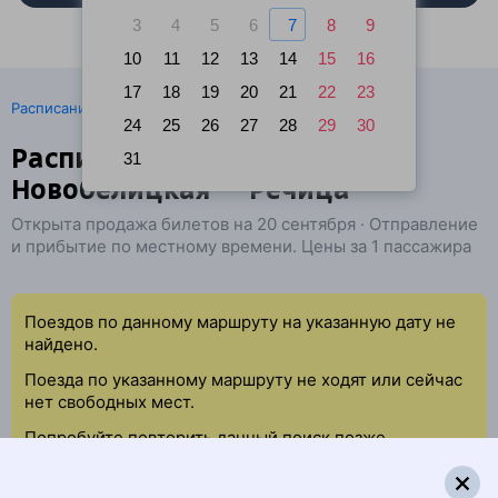
3
4
5
6
7
8
9
10
11
12
13
14
15
16
17
18
19
20
21
22
23
·
Расписание поездов
Ж/д билеты Гомель → Речица
24
25
26
27
28
29
30
Расписание поездов
31
Новобелицкая — Речица
Открыта продажа билетов на 20 сентября · Отправление
и прибытие по местному времени. Цены за 1 пассажира
Поездов по данному маршруту на указанную дату не
найдено.
Поезда по указанному маршруту не ходят или сейчас
нет свободных мест.
Попробуйте повторить данный поиск позже