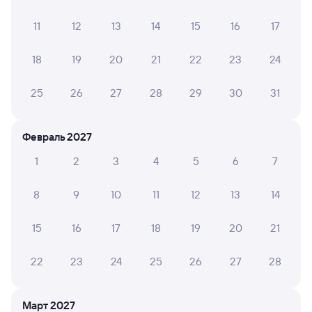
Мы отображаем актуальные отзывы и не удаляем
11
12
13
14
15
16
17
отрицательные мнения
18
19
20
21
22
23
24
Елена К.
10
25 июля 2026 • Поезд 820В «Ласточка-премиум»
25
26
27
28
29
30
31
Очень удобный поезд, прекрасный сервис,
внимательный персонал., чисто и уютно.
Февраль 2027
1
2
3
4
5
6
7
АНАСТАСИЯ К.
10
23 июля 2026 • Поезд 070А
8
9
10
11
12
13
14
Проводники вежливые,поезд чистый
15
16
17
18
19
20
21
22
23
24
25
26
27
28
ИЛОНА С.
8
21 июля 2026 • Поезд 070А
Туалетом пахло в купе невыносимо,
Март 2027