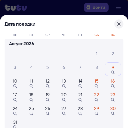
Войти
Дата поездки
Выберите день, чтобы найти
ж/д
билеты Великий Новгород —
ПН
ВТ
СР
ЧТ
ПТ
СБ
ВС
Петрозаводск-Пасс
Август 2026
1
2
Откуда
3
4
5
6
7
8
9
Куда
10
11
12
13
14
15
16
Когда
17
18
19
20
21
22
23
Кто едет
24
25
26
27
28
29
30
Найти поезда
31