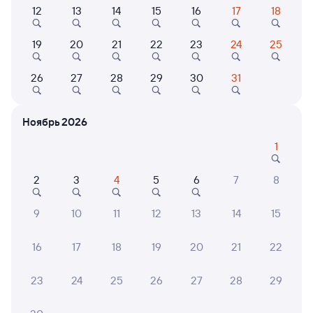
Выберите дату
12
13
14
15
16
17
18
Самый быстрый
19
20
21
22
23
24
25
820В
Ласточка-премиум
Проходящий
9,1
26
27
28
29
30
31
6 ч 45 м в пути
17:43
00:28
Великий Новгород
Петрозаводск-Пасс
Ноябрь 2026
Новгород Великий
Петрозаводск
из Пскова-Пасс.
1
Дни следования
ближайшие: 9, 14, 15 августа
Маршрут
2
3
4
5
6
7
8
Сидячий
9
10
11
12
13
14
15
от
2 ⁠403 ⁠₽
Выберите дату
16
17
18
19
20
21
22
23
24
25
26
27
28
29
Найдём билет на поезд за вас
Даже если сейчас нет мест