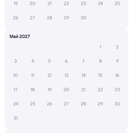
19
20
21
22
23
24
25
Онлайн-покупка за 4 минуты
26
27
28
29
30
Онлайн-возврат билетов без очереди в кассу
Выбор любимых мест на схемах вагонов
Май 2027
Подробные ответы на вопросы о поездке или
1
2
покупке
СМС-сопровождение до посадки в поезд
3
4
5
6
7
8
9
Оформление без регистрации на сайте
10
11
12
13
14
15
16
17
18
19
20
21
22
23
Частые вопросы
Что нужно, чтобы сесть в поезд?
24
25
26
27
28
29
30
Как поменять билет на другую дату или
31
на другой поезд?
Как вернуть билет?