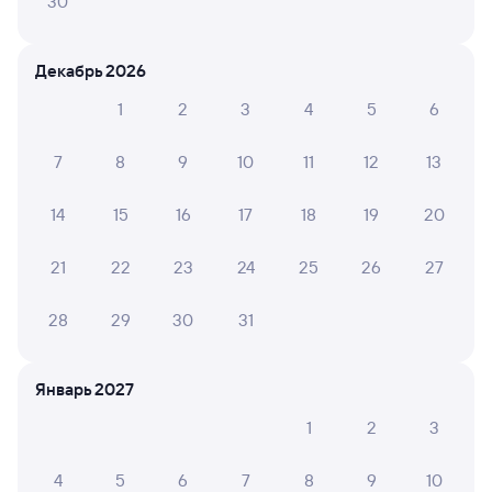
30
Искать билеты
Декабрь 2026
Отели в Петрозаводске
1
2
3
4
5
6
Все
Путешественникам нравятся эти варианты
7
8
9
10
11
12
13
14
15
16
17
18
19
20
8,9
8,9
21
22
23
24
25
26
27
Отель
Отель
Отель
28
29
30
31
Фрегат
Онежский замок
Гвар
11 ⁠584 ⁠₽
8 ⁠299 ⁠₽
1 ⁠400
Январь 2027
1
2
3
Отзывы пассажиров Туту о поездах
по этому направлению
4
5
6
7
8
9
10