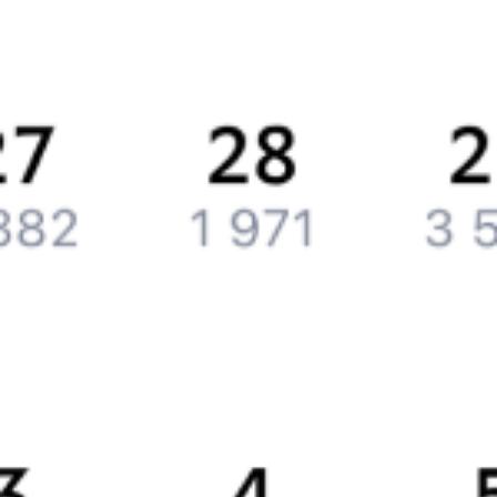
История Туту.ру
Вакансии
Обратная связь
Контактная информация
Партнерам
Реклама на Туту.ру
Партнерская программа
Загрузите в
App Store
Загрузите в
Google Play
Загрузите в
AppGallery