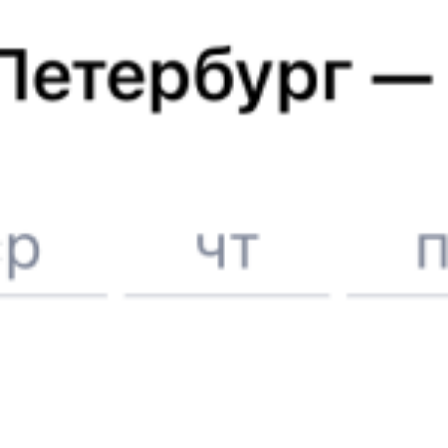
Отели в Электростали
Поддержка 24/7 на Туту
6 причин купить ж/д билеты именно здесь
Онлайн-покупка за 4 минуты
Онлайн-возврат билетов без очереди в кассу
Выбор любимых мест на схемах вагонов
Подробные ответы на вопросы о поездке или покупке
СМС-сопровождение до посадки в поезд
Оформление без регистрации на сайте
Частые вопросы
Что нужно, чтобы сесть в поезд?