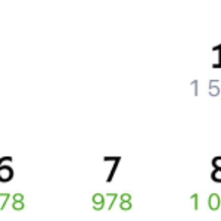
Как поменять билет на другую дату или на другой поезд?
Как вернуть билет?
Что делать, если ошибся при вводе данных пассажира?
Как перевезти животное в поезде?
Как получить отчетные документы для бухгалтерии?
Что делать, если оплата не проходит?
Билеты РЖД
Вы можете заказать электронный жд билет и
железнодорожный билет на бланке РЖД.
Если вас интересует цена билета на поезд от
Ногинска
до
Электростали
, то укажите дату поездки. При этом вы увидите
стоимость билетов во всех доступных вагонах (плацкарт, купе
и др.) и сможете купить жд билеты
Ногинск
–
Электросталь
онлайн.
Инструкция по приобретению билетов
Способы оплаты