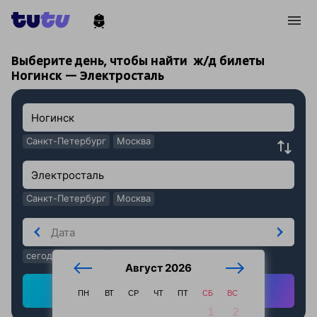
!
!
Выберите день, чтобы найти
ж/д билеты
Ногинск — Электросталь
Санкт-Петербург
Москва
Санкт-Петербург
Москва
сегодня
завтра
послезавтра
Август 2026
Найти ж/д билеты
ПН
ВТ
СР
ЧТ
ПТ
СБ
ВС
1
2