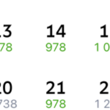
Правила работы сервиса
Про расписание Ногинск — Электросталь
По данному маршруту курсирует 0 поездов.
Ищете как добраться из
Ногинска
до
Электростали
или как
доехать на поезде?
Спешите заказать и купить железнодорожный билет по
маршруту
Ногинск
–
Электросталь
через интернет прямо
сейчас.
Путешественникам
Справочная
Путеводитель по странам
Бонусная программа
Подарочные сертификаты
Компания