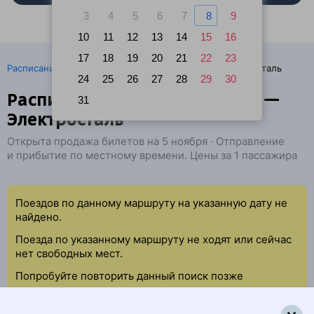
3
4
5
6
7
8
9
10
11
12
13
14
15
16
17
18
19
20
21
22
23
·
Расписание поездов
Ж/д билеты Ногинск → Электросталь
24
25
26
27
28
29
30
Расписание поездов Ногинск —
31
Электросталь
Открыта продажа билетов на 5 ноября · Отправление
и прибытие по местному времени. Цены за 1 пассажира
Поездов по данному маршруту на указанную дату не
найдено.
Поезда по указанному маршруту не ходят или сейчас
нет свободных мест.
Попробуйте повторить данный поиск позже