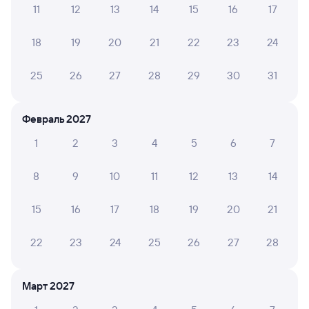
11
12
13
14
15
16
17
А ещё здесь можно найти
18
19
20
21
22
23
24
Обратные билеты из Ночки в Максатиху
Отели
25
26
27
28
29
30
31
Билеты на поезд до Максатихи
Февраль 2027
1
2
3
4
5
6
7
8
9
10
11
12
13
14
15
16
17
18
19
20
21
22
23
24
25
26
27
28
Март 2027