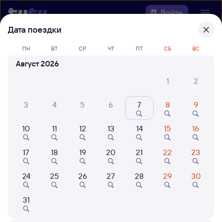
Войти
Дата поездки
Выберите день, чтобы найти
ж/д
ПН
ВТ
СР
ЧТ
ПТ
СБ
ВС
билеты Ночка — Максатиха
Август 2026
22 года работаем для вас
42 млн путешествуют с на
1
2
Откуда
3
4
5
6
7
8
9
Куда
10
11
12
13
14
15
16
Когда
17
18
19
20
21
22
23
Кто едет
24
25
26
27
28
29
30
31
Найти поезда