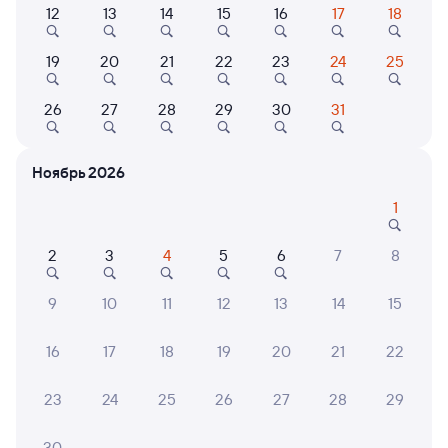
Выберите дату
12
13
14
15
16
17
18
Самый быстрый
19
20
21
22
23
24
25
310С
Проходящий
7,9
26
27
28
29
30
31
1 д 14 ч 19 м в пути
16:31
06:50
Нижний Новгород Моск.
Воркута
Ноябрь 2026
Нижний Новгород
из Адлера
1
Дни следования
ближайшие: 8, 10, 14 августа
Маршрут
2
3
4
5
6
7
8
Плацкарт
Купе
СВ
9
10
11
12
13
14
15
от
5 ⁠015 ⁠₽
от
6 ⁠097 ⁠₽
от
20 ⁠404 ⁠₽
Выберите дату
16
17
18
19
20
21
22
23
24
25
26
27
28
29
Найдём билет на поезд за вас
Даже если сейчас нет мест
30