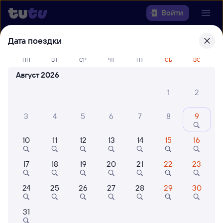
Войти
Дата поездки
Выберите день, чтобы найти
ж/д
билеты Нижний Новгород —
ПН
ВТ
СР
ЧТ
ПТ
СБ
ВС
Воркута
Август 2026
1
2
Откуда
3
4
5
6
7
8
9
Куда
10
11
12
13
14
15
16
Когда
17
18
19
20
21
22
23
Кто едет
24
25
26
27
28
29
30
Найти поезда
31