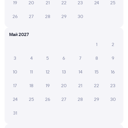
Онлайн-покупка за 4 минуты
19
20
21
22
23
24
25
Онлайн-возврат билетов без очереди в кассу
26
27
28
29
30
Выбор любимых мест на схемах вагонов
Подробные ответы на вопросы о поездке или
Май 2027
покупке
1
2
СМС-сопровождение до посадки в поезд
3
4
5
6
7
8
9
Оформление без регистрации на сайте
10
11
12
13
14
15
16
Частые вопросы
17
18
19
20
21
22
23
Что нужно, чтобы сесть в поезд?
24
25
26
27
28
29
30
Как поменять билет на другую дату или
на другой поезд?
31
Как вернуть билет?