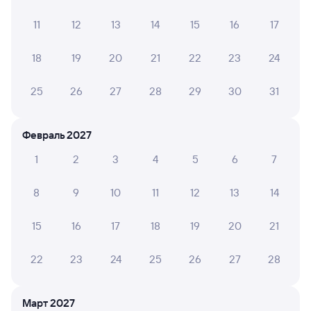
11
12
13
14
15
16
17
Мы отображаем актуальные отзывы и не удаляем
отрицательные мнения
18
19
20
21
22
23
24
МАКСИМ С.
10
31 июля 2026 • Поезд 312С
25
26
27
28
29
30
31
Всё ок, персонал отличный, в вагоне чисто
Февраль 2027
1
2
3
4
5
6
7
ОЛЬГА Л.
10
30 июля 2026 • Поезд 312С
8
9
10
11
12
13
14
Поездка была отличной. Проводница прелесть. Всё
объясняла. На протяжении всего пути идеальная
чистота в вагоне. Очень приятно. Спасибо.
15
16
17
18
19
20
21
22
23
24
25
26
27
28
ПАВЕЛ Д.
10
29 июля 2026 • Поезд 310С
Март 2027