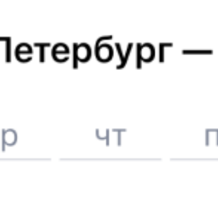
Метро в г. Ташкент
ЖД билеты в
Ташкент
Отели в Ташкенте
Поддержка 24/7 на Туту
6 причин купить ж/д билеты именно здесь
Онлайн-покупка за 4 минуты
Онлайн-возврат билетов без очереди в кассу
Выбор любимых мест на схемах вагонов
Подробные ответы на вопросы о поездке или покупке
СМС-сопровождение до посадки в поезд
Оформление без регистрации на сайте