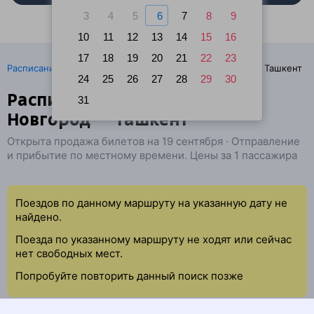
3
4
5
6
7
8
9
10
11
12
13
14
15
16
17
18
19
20
21
22
23
·
Расписание поездов
Ж/д билеты Нижний Новгород → Ташкент
24
25
26
27
28
29
30
Расписание поездов Нижний
31
Новгород — Ташкент
Открыта продажа билетов на 19 сентября · Отправление
и прибытие по местному времени. Цены за 1 пассажира
Поездов по данному маршруту на указанную дату не
найдено.
Поезда по указанному маршруту не ходят или сейчас
нет свободных мест.
Попробуйте повторить данный поиск позже