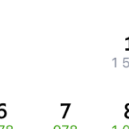
Частые вопросы
Что нужно, чтобы сесть в поезд?
Как поменять билет на другую дату или на другой поезд?
Как вернуть билет?
Что делать, если ошибся при вводе данных пассажира?
Как перевезти животное в поезде?
Как получить отчетные документы для бухгалтерии?
Что делать, если оплата не проходит?
Билеты РЖД
Вы можете заказать электронный жд билет и
железнодорожный билет на бланке РЖД.
Если вас интересует цена билета на поезд от
Нижнего
Новгорода
до
Ташкента
, то укажите дату поездки. При этом
вы увидите стоимость билетов во всех доступных вагонах
(плацкарт, купе и др.) и сможете купить жд билеты
Нижний
Новгород
–
Ташкент
онлайн.