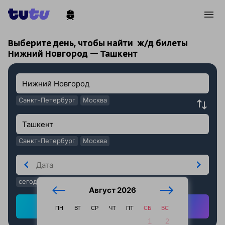
!
!
Выберите день, чтобы найти
ж/д билеты
Нижний Новгород — Ташкент
Санкт-Петербург
Москва
Санкт-Петербург
Москва
сегодня
завтра
послезавтра
Август 2026
Найти ж/д билеты
ПН
ВТ
СР
ЧТ
ПТ
СБ
ВС
1
2