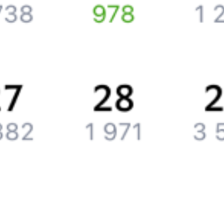
Подарочные сертификаты
Компания
История Туту.ру
Вакансии
Обратная связь
Контактная информация
Партнерам
Реклама на Туту.ру
Партнерская программа
Загрузите в
App Store
Загрузите в