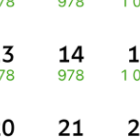
Инструкция по приобретению билетов
Способы оплаты
Правила работы сервиса
Какие документы нужны для поездок в СНГ
Про расписание Нижний Новгород — Ташкент
По данному маршруту курсирует 0 поездов.
Ищете как добраться из
Нижнего Новгорода
до
Ташкента
или
как доехать на поезде?
Спешите заказать и купить железнодорожный билет
Нижний
Новгород
–
Ташкент
через интернет прямо сейчас.
Путешественникам
Справочная
Путеводитель по странам
Бонусная программа