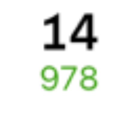
Найдём билет на поезд за вас
Даже если сейчас нет мест
Искать билеты
Узнайте расписание движения пассажирских поездов РЖД
из Нижнего Новгорода в Минск. Будьте внимательны,
расписание может измениться. На этой странице вы видите
актуальное расписание движения поездов
в 2026 году.
Подробнее о покупке билетов РЖД
А ещё здесь можно найти
Обратные билеты из Нижнего Новгорода в Минск
Авиабилеты Нижний Новгород — Минск
Другие авиарейсы из Нижнего Новгорода
Отели Минска