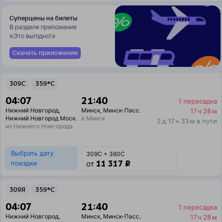
Суперцены на билеты
В разделе приложения
«Это выгодно!»
Скачать приложение
309С
359*С
04:07
21:40
1 пересадка
Нижний Новгород
,
Минск
,
Минск-Пасс.
17 ч 28 м
Нижний Новгород Моск.
в Минск
2 д 17 ч 33 м в пути
из Нижнего Новгорода
Выбрать дату
309С + 360С
11 317 ₽
поездки
от
309Я
359*С
04:07
21:40
1 пересадка
Нижний Новгород
,
Минск
,
Минск-Пасс.
17 ч 28 м