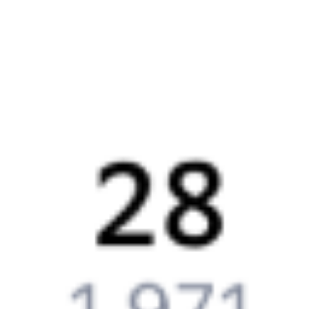
Как вернуть билет?
Что делать, если ошибся при вводе данных пассажира?
Как перевезти животное в поезде?
Как получить отчетные документы для бухгалтерии?
Что делать, если оплата не проходит?
Билеты РЖД
Вы можете заказать электронный жд билет и
железнодорожный билет на бланке РЖД.
Если вас интересует цена билета на поезд от
Нижнего
Новгорода
до
Минска
, то укажите дату поездки. При этом
вы увидите стоимость билетов во всех доступных вагонах
(плацкарт, купе и др.) и сможете купить жд билеты
Нижний
Новгород
–
Минск
онлайн.
Инструкция по приобретению билетов
Способы оплаты
Правила работы сервиса