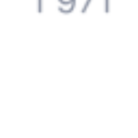
Какие документы нужны для поездок в СНГ
Путешественникам
Справочная
Путеводитель по странам
Бонусная программа
Подарочные сертификаты
Компания
История Туту.ру
Вакансии
Обратная связь
Контактная информация
Партнерам