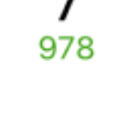
037Г
301*С
19:14
17:10
1 пересадка
Нижний Новгород
,
Минск
,
Минск-Пасс.
4 ч 21 м
Нижний Новгород Моск.
в Минск
1 д 21 ч 56 м в пути
из Нижнего Новгорода
Выбрать дату
037Г + 302С
15 038 ₽
поездки
от
037Г
489С
19:14
17:10
1 пересадка
Нижний Новгород
,
Минск
,
Минск-Пасс.
4 ч 21 м
Нижний Новгород Моск.
в Минск
1 д 21 ч 56 м в пути
из Нижнего Новгорода
Выбрать дату
037Г + 489С
14 371 ₽
поездки
от