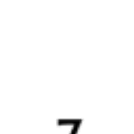
339Г
425У
15:47
02:45
1 пересадка
Нижний Новгород
,
Минск
,
Минск-Пасс.
20 ч 49 м
Нижний Новгород Моск.
в Минск
2 д 10 ч 58 м в пути
из Нижнего Новгорода
Выбрать дату
339Г + 425У
10 550 ₽
поездки
от
037Г
359*С
19:14
21:40
1 пересадка
Нижний Новгород
,
Минск
,
Минск-Пасс.
8 ч 39 м
Нижний Новгород Моск.
в Минск
2 д 2 ч 26 м в пути
из Нижнего Новгорода
Выбрать дату
037Г + 360С
13 998 ₽
поездки
от