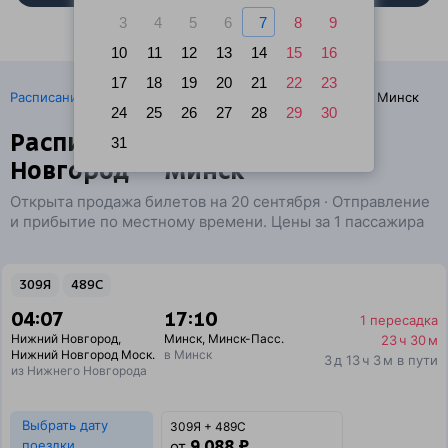
3
4
5
6
7
8
9
10
11
12
13
14
15
16
17
18
19
20
21
22
23
·
Расписание поездов
Ж/д билеты Нижний Новгород → Минск
24
25
26
27
28
29
30
Расписание поездов Нижний
31
Новгород — Минск
Открыта продажа билетов на 20 сентября · Отправление
и прибытие по местному времени. Цены за 1 пассажира
309Я
489С
04:07
17:10
1 пересадка
Нижний Новгород
,
Минск
,
Минск-Пасс.
23 ч 30 м
Нижний Новгород Моск.
в Минск
3 д 13 ч 3 м в пути
из Нижнего Новгорода
Выбрать дату
309Я + 489С
9 088 ₽
поездки
от