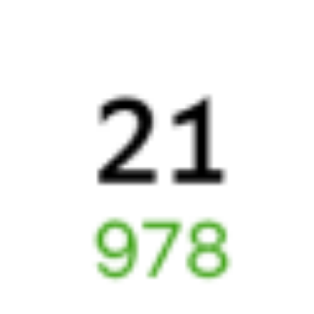
Метро в г. Минск
ЖД билеты
Минск
6 причин купить ж/д билеты именно здесь
Онлайн-покупка за 4 минуты
Онлайн-возврат билетов без очереди в кассу
Выбор любимых мест на схемах вагонов
Подробные ответы на вопросы о поездке или покупке
СМС-сопровождение до посадки в поезд
Оформление без регистрации на сайте
Частые вопросы
Что нужно, чтобы сесть в поезд?
Как поменять билет на другую дату или на другой поезд?