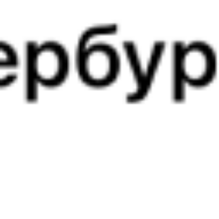
Выбрать дату
063В + 425У
13 158 ₽
поездки
от
241Г
301*С
06:10
17:10
1 пересадка
Нижний Новгород
,
Минск
,
Минск-Пасс.
23 ч 6 м
Нижний Новгород Моск.
в Минск
3 д 11 ч в пути
из Нижнего Новгорода
Выбрать дату
241Г + 302С
15 547 ₽
поездки
от
241Г
359*С
06:10
21:40
1 пересадка
Нижний Новгород
,
Минск
,
Минск-Пасс.
15 ч 31 м
Нижний Новгород Моск.
в Минск
2 д 15 ч 30 м в пути
из Нижнего Новгорода