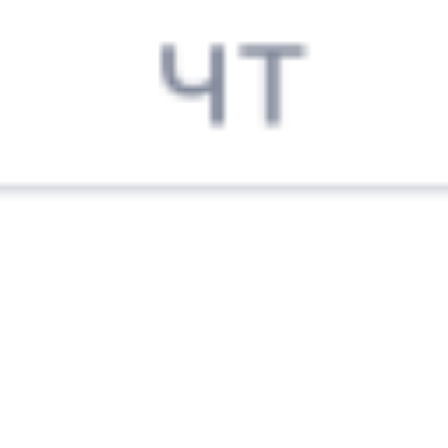
Выбрать дату
241Г + 360С
11 725 ₽
поездки
от
241Г
489С
06:10
17:10
1 пересадка
Нижний Новгород
,
Минск
,
Минск-Пасс.
11 ч 13 м
Нижний Новгород Моск.
в Минск
2 д 11 ч в пути
из Нижнего Новгорода
Выбрать дату
241Г + 489С
12 098 ₽
поездки
от
241Г
425У
06:10
02:45
1 пересадка
Нижний Новгород
,
Минск
,
Минск-Пасс.
5 ч 46 м
Нижний Новгород Моск.
в Минск
1 д 20 ч 35 м в пути
из Нижнего Новгорода
Выбрать дату
241Г + 425У