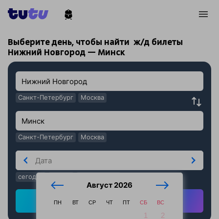
!
!
Выберите день, чтобы найти
ж/д билеты
Нижний Новгород — Минск
Санкт-Петербург
Москва
Санкт-Петербург
Москва
сегодня
завтра
послезавтра
Август 2026
Найти ж/д билеты
ПН
ВТ
СР
ЧТ
ПТ
СБ
ВС
1
2