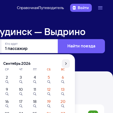
Справочная
Путеводитель
Войти
удинск — Выдрино
Кто едет
Найти поезда
Сентябрь 2026
СР
ЧТ
ПТ
СБ
ВС
2
3
4
5
6
о
9
10
11
12
13
. Цены за 1 пассажира
16
17
18
19
20