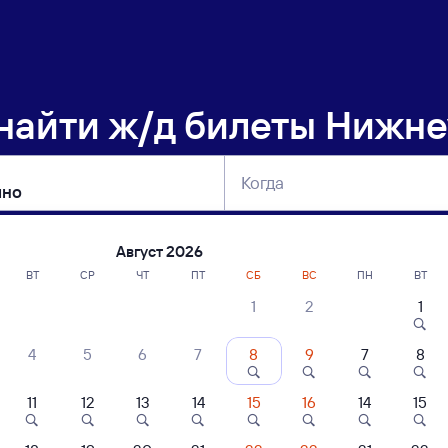
 найти
ж/д билеты Нижне
Когда
тербург
Москва
Сегодня
Завтра
Август 2026
ВТ
СР
ЧТ
ПТ
СБ
ВС
ПН
ВТ
1
2
1
сание поездов Нижнеудинск — Выдрин
4
5
6
7
8
9
7
8
ние поездов Выдрино — Нижнеудинск
дажа билетов на 5 ноября. Отправление и прибытие по местному времени
11
12
13
14
15
16
14
15
 быстрый
Фирменный