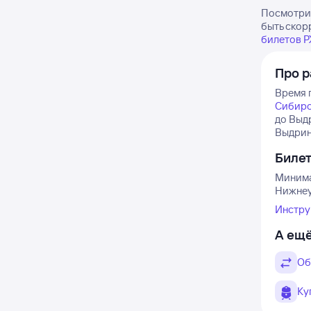
Посмотрит
быть скор
билетов 
Про 
Время п
Сибирс
до Выд
Выдрино
Биле
Минима
Нижнеу
Инстру
А ещё
Об
Ку