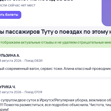
если сейчас нет мест
ать билеты
ы пассажиров Туту о поездах по этому
тображаем актуальные отзывы и не удаляем отрицательные мн
УЛЬЗИНА А.
4 августа 2026 • Поезд 082И
ый современный вагон, сервис тоже. Алина классный проводник 
УРИКА Ч.
2 августа 2026 • Поезд 070Я
 супругом двое суток в Иркутск!Регулярная уборка, вежливое о
!!! Помогла разместиться, все подробно объяснила. Чистота, ти
арим!