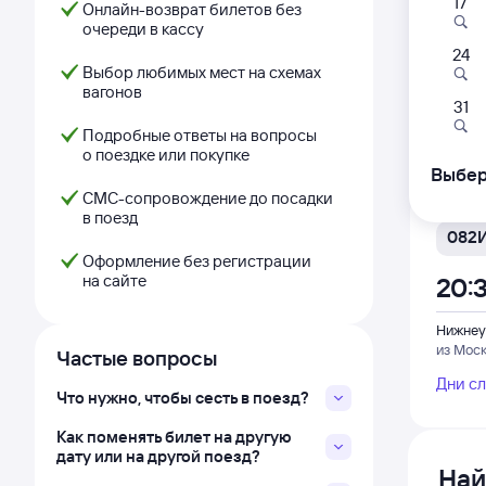
17
070
Онлайн-возврат билетов без
очереди в кассу
00:
24
Выбор любимых мест на схемах
вагонов
Нижнеу
31
из Мос
Подробные ответы на вопросы
Дни с
о поездке или покупке
Выбер
СМС-сопровождение до посадки
в поезд
082
Оформление без регистрации
на сайте
20:
Нижнеу
из Мос
Частые вопросы
Дни с
Что нужно, чтобы сесть в поезд?
Как поменять билет на другую
дату или на другой поезд?
Най