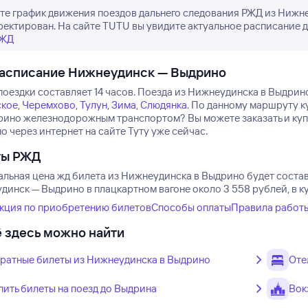
е график движения поездов дальнего следования РЖД из Нижне
ректирован. На сайте TUTU вы увидите актуальное расписание д
РЖД
расписание Нижнеудинск — Выдрино
оездки составляет 14 часов.
Поезда из Нижнеудинска в Выдрино
кое
,
Черемхово
,
Тулун
,
Зима
,
Слюдянка
.
По данному маршруту ку
рино железнодорожным транспортом? Вы можете заказать и куп
 через интернет на сайте Туту уже сейчас.
ты РЖД
льная цена жд билета из Нижнеудинска в Выдрино будет состав
динск — Выдрино в плацкартном вагоне около 3 558 рублей, в к
кция по приобретению билетов
Способы оплаты
Правила работ
 здесь можно найти
ратные билеты из Нижнеудинска в Выдрино
Оте
пить билеты на поезд до Выдрина
Вок