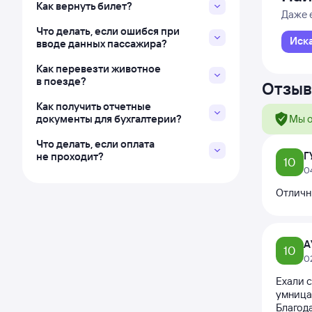
Как вернуть билет?
Даже 
Что делать, если ошибся при
Иск
вводе данных пассажира?
Как перевезти животное
в поезде?
Отзыв
Как получить отчетные
документы для бухгалтерии?
Мы о
Что делать, если оплата
Г
не проходит?
10
0
Отличн
А
10
0
Ехали с
умница
Благод