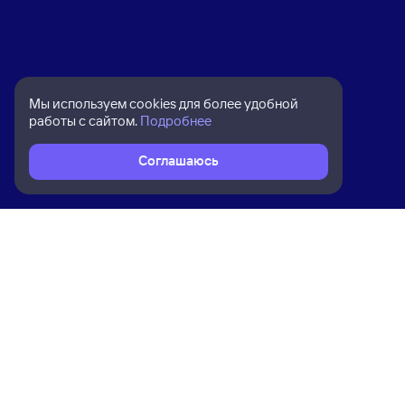
Мы используем cookies для более удобной
работы с сайтом.
Подробнее
Соглашаюсь
Расписание поездов
Ж/д билеты Нижнеудинск → Выдри
Ком
Приложение Туту
О на
Вака