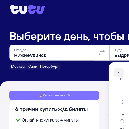
Выберите день, чтобы
Откуда
Куда
Москва
Санкт-Петербург
Санкт-Пе
ПН
Распи
3
6 причин купить ж/д билеты
Расписа
Открыта про
10
Самый
Онлайн-покупка за 4 минуты