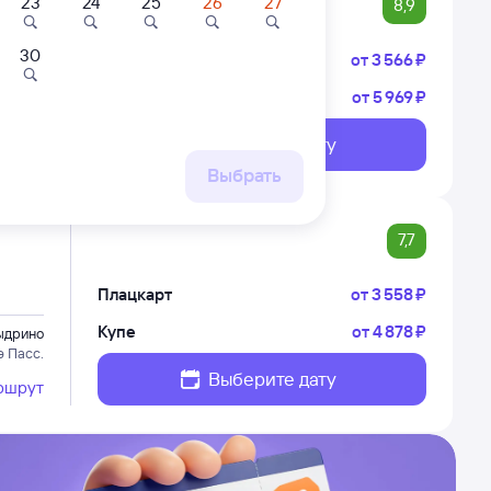
23
24
25
26
27
8,9
30
Плацкарт
от
3 ⁠566 ⁠₽
Купе
от
5 ⁠969 ⁠₽
ыдрино
 Читу-2
Выберите дату
ршрут
Выбрать
7,7
Плацкарт
от
3 ⁠558 ⁠₽
Купе
от
4 ⁠878 ⁠₽
ыдрино
э Пасс.
Выберите дату
ршрут