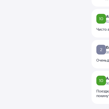
А
10
0
Чисто 
Е
2
3
Очень д
А
10
3
Поездк
покину