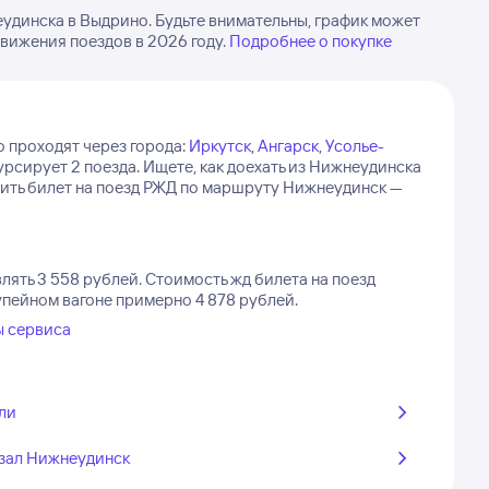
удинска в Выдрино. Будьте внимательны, график может
вижения поездов в 2026 году.
Подробнее о покупке
 проходят через города:
Иркутск
,
Ангарск
,
Усолье-
рсирует 2 поезда.
Ищете, как доехать из Нижнеудинска
ить билет на поезд РЖД по маршруту Нижнеудинск —
лять 3 558 рублей.
Стоимость жд билета на поезд
упейном вагоне примерно 4 878 рублей.
ы сервиса
ли
зал Нижнеудинск