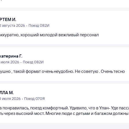
РТЕМ И.
2 августа 2026 • Поезд 082И
аккуратно, хороший молодой вежливый персонал
катерина Г.
1 июля 2026 • Поезд 082И
ушно , такой формат очень неудобно. Не советую . Очень тесно
ЛЛА М.
0 июля 2026 • Поезд 070Я
а понравилась, поезд комфортный. Удивило, что в Улан- Уде па
ть через высокий мост. Многие люди с детьми и багажом должны