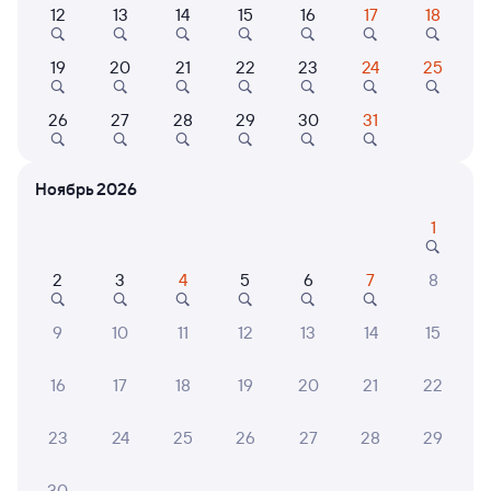
12
13
14
15
16
17
18
205И
Проходящий
7,9
3 д 17 ч 14 м в пути
04:13
17:27
19
20
21
22
23
24
25
Нижнеудинск
Самара
26
27
28
29
30
31
из Иркутска Пасс.
в Анапу
Дни следования
ближайшие: 12, 16, 19 августа
Маршрут
Ноябрь 2026
Плацкарт
Купе
1
от
9 ⁠829 ⁠₽
от
11 ⁠234 ⁠₽
2
3
4
5
6
7
8
Выберите дату
9
10
11
12
13
14
15
Найдём билет на поезд за вас
Даже если сейчас нет мест
16
17
18
19
20
21
22
Искать билеты
23
24
25
26
27
28
29
30