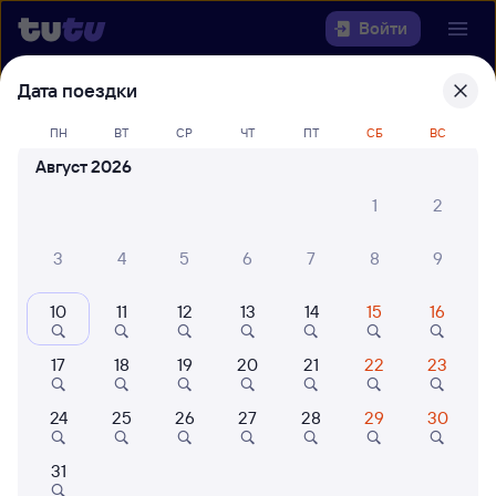
Войти
Дата поездки
Выберите день, чтобы найти
ж/д
билеты Нижнеудинск — Самара
ПН
ВТ
СР
ЧТ
ПТ
СБ
ВС
Август 2026
Откуда
1
2
Куда
3
4
5
6
7
8
9
Когда
10
11
12
13
14
15
16
Кто едет
17
18
19
20
21
22
23
24
25
26
27
28
29
30
Найти поезда
31