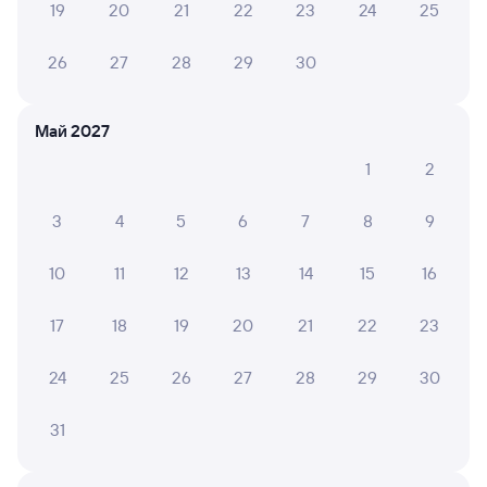
19
20
21
22
23
24
25
Онлайн-возврат билетов без очереди в кассу
Выбор любимых мест на схемах вагонов
26
27
28
29
30
Подробные ответы на вопросы о поездке или
покупке
Май 2027
СМС-сопровождение до посадки в поезд
1
2
Оформление без регистрации на сайте
3
4
5
6
7
8
9
10
11
12
13
14
15
16
Частые вопросы
Что нужно, чтобы сесть в поезд?
17
18
19
20
21
22
23
Как поменять билет на другую дату или
24
25
26
27
28
29
30
на другой поезд?
Как вернуть билет?
31
Что делать, если ошибся при вводе данных
пассажира?