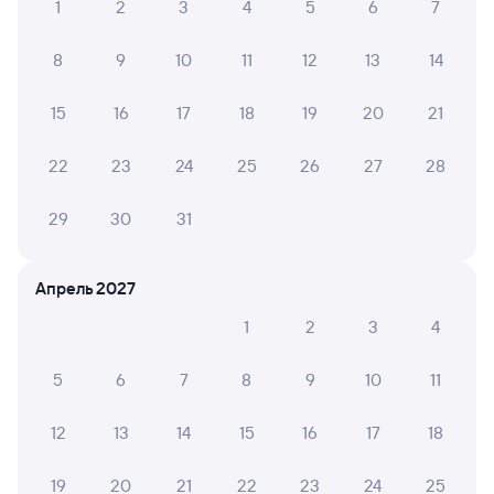
Обратные билеты из Нижнеудинска
1
2
3
4
5
6
7
в Кострому-Новую
8
9
10
11
12
13
14
Отели Костромы
15
16
17
18
19
20
21
Железнодорожные билеты в Кострому
Вокзал Нижнеудинск
22
23
24
25
26
27
28
29
30
31
Апрель 2027
1
2
3
4
5
6
7
8
9
10
11
12
13
14
15
16
17
18
19
20
21
22
23
24
25