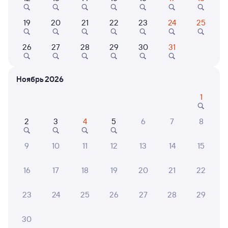
19
20
21
22
23
24
25
8,7
7,4
9,4
26
27
28
29
30
31
Отель
Гостевой дом
Отель Greenfeel
АлтынЪ
Олд С
Кострома
Ноябрь 2026
2 ⁠985 ⁠₽
2 ⁠803 ⁠₽
7 ⁠200
1
2
3
4
5
6
7
8
6 причин купить ж/д билеты
9
10
11
12
13
14
15
Онлайн-покупка за 4 минуты
16
17
18
19
20
21
22
Онлайн-возврат билетов без очереди в кассу
23
24
25
26
27
28
29
Выбор любимых мест на схемах вагонов
30
Подробные ответы на вопросы о поездке или