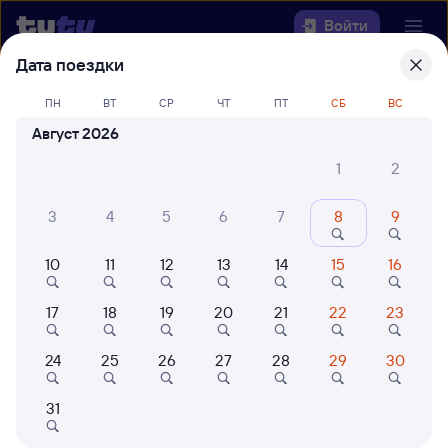
Войти
Дата поездки
Выберите день, чтобы найти
ж/д
ПН
ВТ
СР
ЧТ
ПТ
СБ
ВС
билеты Нижнеудинск — Кострома-
Август 2026
Новая
1
2
Откуда
3
4
5
6
7
8
9
Куда
10
11
12
13
14
15
16
Когда
17
18
19
20
21
22
23
Кто едет
24
25
26
27
28
29
30
Найти поезда
31