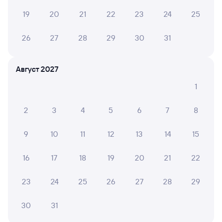
Инструкция по приобретению билетов
19
20
21
22
23
24
25
Способы оплаты
Правила работы сервиса
26
27
28
29
30
31
А ещё здесь можно найти
Обратные билеты из Нижнеудинска в Канаш-1
Август 2027
Отели
1
Железнодорожные билеты в Канаш
2
3
4
5
6
7
8
Вокзал Нижнеудинск
9
10
11
12
13
14
15
16
17
18
19
20
21
22
23
24
25
26
27
28
29
30
31