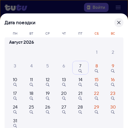
Войти
Дата поездки
Выберите день, чтобы найти
ж/д
билеты Нижнеудинск — Канаш-1
ПН
ВТ
СР
ЧТ
ПТ
СБ
ВС
Август 2026
22 года работаем для вас
42 млн путешествуют с на
1
2
Откуда
3
4
5
6
7
8
9
Куда
10
11
12
13
14
15
16
Когда
17
18
19
20
21
22
23
Кто едет
24
25
26
27
28
29
30
Найти поезда
31