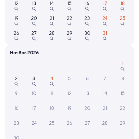
12
13
14
15
16
17
18
Найдём билет на поезд за вас
19
20
21
22
23
24
25
Даже если сейчас нет мест
26
27
28
29
30
31
Искать билеты
Ноябрь 2026
Отели в Канаше
Все
1
Путешественникам нравятся эти варианты
2
3
4
5
6
7
8
9
10
11
12
13
14
15
8,7
9,6
16
17
18
19
20
21
22
Отель
Отель
Кварт
Отель Гостинка
Заря
Больш
23
24
25
26
27
28
29
райо
доро
1 ⁠824 ⁠₽
2 ⁠460 ⁠₽
2 ⁠500
30