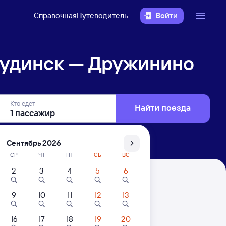
Справочная
Путеводитель
Войти
удинск — Дружинино
Кто едет
Найти поезда
Сентябрь 2026
СР
ЧТ
ПТ
СБ
ВС
2
3
4
5
6
ино
9
10
11
12
13
16
17
18
19
20