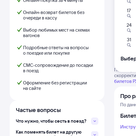
Онлайн-покупка за 4 минуты
17
Онлайн-возврат билетов без
очереди в кассу
24
Выбор любимых мест на схемах
вагонов
31
Подробные ответы на вопросы
о поездке или покупке
Выбер
СМС-сопровождение до посадки
Посмотрит
в поезд
скорректи
билетов 
Оформление без регистрации
на сайте
Про 
По дан
Частые вопросы
Биле
Что нужно, чтобы сесть в поезд?
Инстру
Как поменять билет на другую