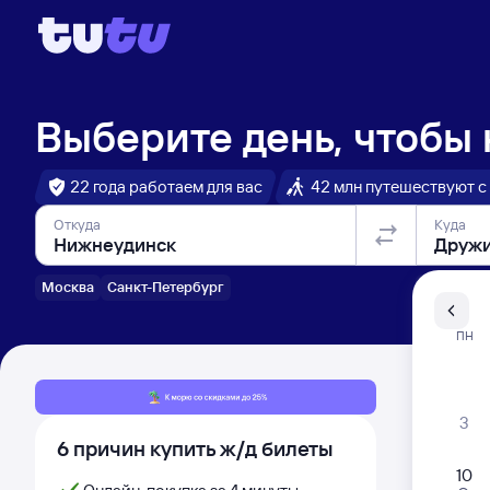
Выберите день, чтобы
22 года работаем для вас
42 млн путешествуют с
Откуда
Куда
Москва
Санкт-Петербург
Санкт-Пе
ПН
Распи
3
6 причин купить ж/д билеты
10