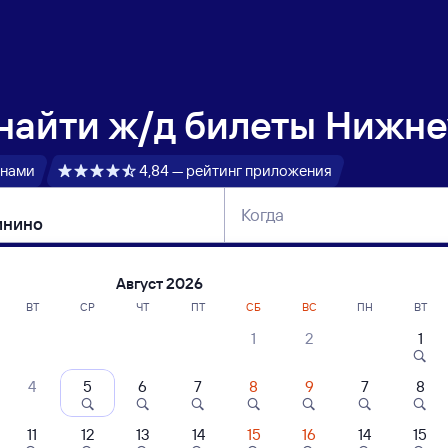
 найти
ж/д билеты Нижне
 нами
4,84 — рейтинг приложения
Когда
тербург
Москва
Сегодня
Завтра
Август 2026
ВТ
СР
ЧТ
ПТ
СБ
ВС
ПН
ВТ
1
2
1
сание поездов Нижнеудинск — Дружин
4
5
6
7
8
9
7
8
11
12
13
14
15
16
14
15