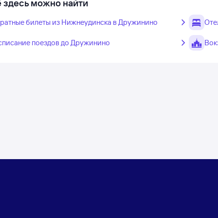
 здесь можно найти
ратные билеты из Нижнеудинска в Дружинино
Оте
списание поездов до Дружинино
Вок