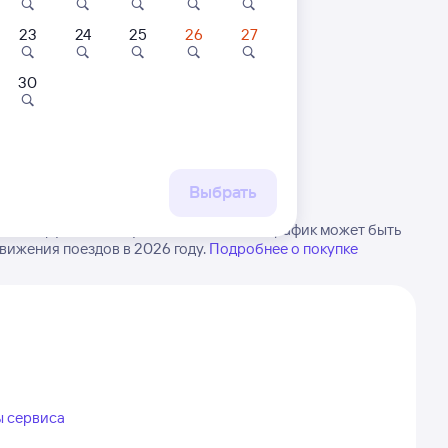
23
24
25
26
27
30
 маршруту
бытия, либо посмотрите
рт
Выбрать
ка в Дружинино. Будьте внимательны, график может быть
вижения поездов в 2026 году.
Подробнее о покупке
ы сервиса