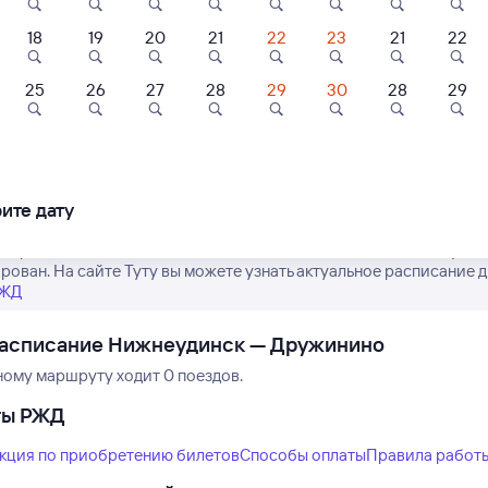
18
19
20
21
22
23
21
22
25
26
27
28
29
30
28
29
Нет рейсов по этому
Измените место отправления или при
другой транспо
ите дату
е расписание поездов дальнего следования РЖД из Нижнеудинс
рован. На сайте Туту вы можете узнать актуальное расписание д
РЖД
расписание Нижнеудинск — Дружинино
ному маршруту ходит 0 поездов.
ты РЖД
кция по приобретению билетов
Способы оплаты
Правила работ