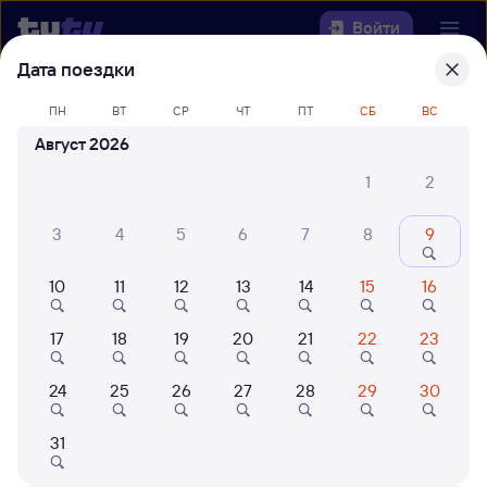
Войти
Дата поездки
Выберите день, чтобы найти
ж/д
ПН
ВТ
СР
ЧТ
ПТ
СБ
ВС
билеты Нижнеудинск — Буй
Август 2026
Откуда
1
2
Куда
3
4
5
6
7
8
9
10
11
12
13
14
15
16
Когда
17
18
19
20
21
22
23
Кто едет
24
25
26
27
28
29
30
Найти поезда
31