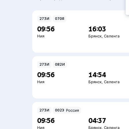
273И
070Я
09:56
16:03
Ния
Брянск
,
Селенга
273И
082И
09:56
14:54
Ния
Брянск
,
Селенга
273И
002Э
Россия
09:56
04:37
Ния
Брянск
,
Селенга