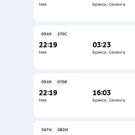
Ния
Брянск
,
Селенга
091И
270С
22:19
03:23
Ния
Брянск
,
Селенга
091И
070Я
22:19
16:03
Ния
Брянск
,
Селенга
347Н
082И