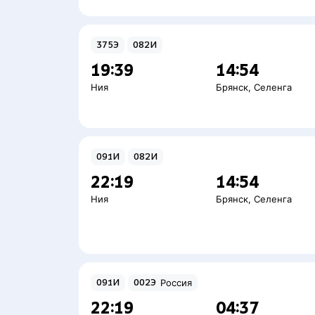
375Э
082И
19:39
14:54
Ния
Брянск
,
Селенга
091И
082И
22:19
14:54
Ния
Брянск
,
Селенга
091И
002Э
Россия
22:19
04:37