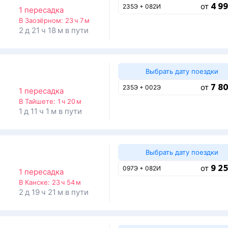
4 99
от
235Э + 082И
1 пересадка
В Заозёрном:
23 ч 7 м
2 д 21 ч 18 м в пути
Выбрать дату поездки
7 80
от
235Э + 002Э
1 пересадка
В Тайшете:
1 ч 20 м
1 д 11 ч 1 м в пути
Выбрать дату поездки
9 25
от
097Э + 082И
1 пересадка
В Канске:
23 ч 54 м
2 д 19 ч 21 м в пути