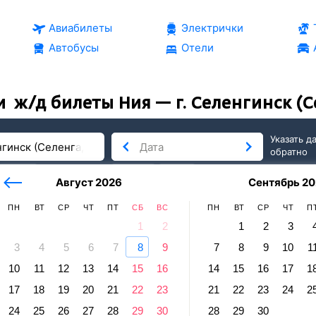
Авиабилеты
Электрички
Автобусы
Отели
и
ж/д билеты Ния — г. Селенгинск (Се
Указать д
обратно
тербург
сегодня
завтра
Август 2026
Сентябрь 20
послезавтра
ПН
ВТ
СР
ЧТ
ПТ
СБ
ВС
ПН
ВТ
СР
ЧТ
П
1
2
1
2
3
3
4
5
6
7
8
9
7
8
9
10
1
10
11
12
13
14
15
16
14
15
16
17
1
. Селенгинск (Селенга, В.-Сиб.)
17
18
19
20
21
22
23
21
22
23
24
2
равление и прибытие по местному времени. Цены за 1 пасса
24
25
26
27
28
29
30
28
29
30