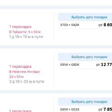
Выбрать дату поездки
8 60
от
375Э + 082И
1 пересадка
В Тайшете:
5 ч 50 м
1 д 19 ч 15 м в пути
Выбрать дату поездки
12 77
от
091И + 082И
1 пересадка
В Нижнем Ингаше:
22 ч 50 м
2 д 16 ч 35 м в пути
Выбрать дату поездки
7 85
от
091И + 002Э
1 пересадка