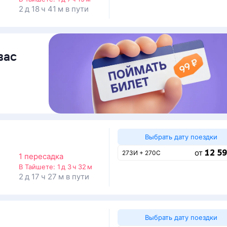
2 д 18 ч 41 м в пути
вас
Выбрать дату поездки
12 59
от
273И + 270С
1 пересадка
В Тайшете:
1 д 3 ч 32 м
2 д 17 ч 27 м в пути
Выбрать дату поездки