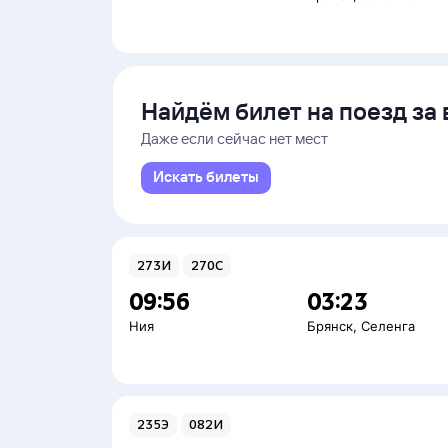
Найдём билет на поезд за 
Даже если сейчас нет мест
Искать билеты
273И
270С
09:56
03:23
Ния
Брянск
,
Селенга
235Э
082И