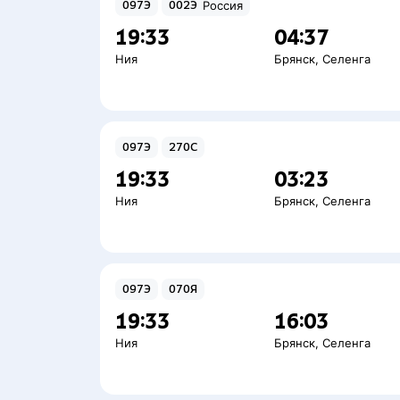
097Э
002Э
Россия
19:33
04:37
Ния
Брянск
,
Селенга
097Э
270С
19:33
03:23
Ния
Брянск
,
Селенга
097Э
070Я
19:33
16:03
Ния
Брянск
,
Селенга