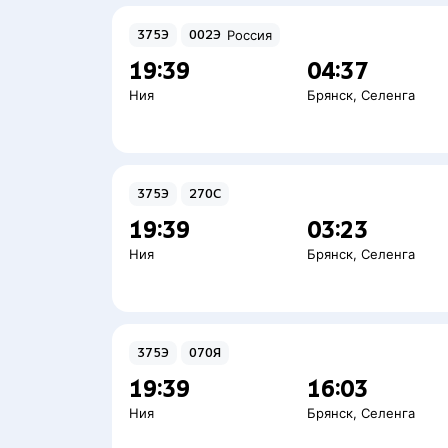
375Э
002Э
Россия
19:39
04:37
Ния
Брянск
,
Селенга
375Э
270С
19:39
03:23
Ния
Брянск
,
Селенга
375Э
070Я
19:39
16:03
Ния
Брянск
,
Селенга