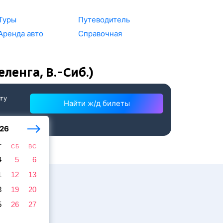
Туры
Путеводитель
Аренда авто
Справочная
ленга, В.-Сиб.)
ату
Найти ж/д билеты
26
Т
СБ
ВС
4
5
6
1
12
13
8
19
20
5
26
27
жира